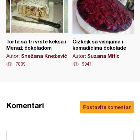
Torta sa tri vrste keksa i
Čizkejk sa višnjama i
Menaž čokoladom
komadićima čokolade
Snežana Knežević
Suzana Mitic
Autor:
Autor:
7809
9941
Komentari
Postavite komentar