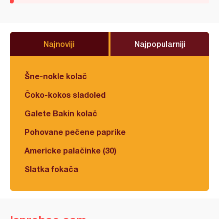
Najnoviji
Najpopularniji
Šne-nokle kolač
Čoko-kokos sladoled
Galete Bakin kolač
Pohovane pečene paprike
Americke palačinke (30)
Slatka fokača