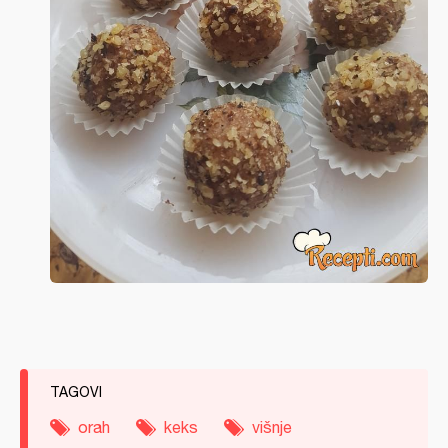
TAGOVI
orah
keks
višnje