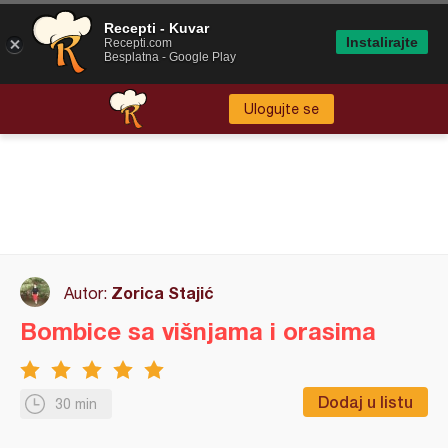
Recepti - Kuvar
Instalirajte
Recepti.com
Besplatna - Google Play
Ulogujte se
Zorica Stajić
Autor:
Bombice sa višnjama i orasima
Dodaj u listu
30 min