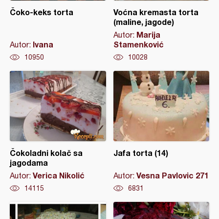
Čoko-keks torta
Voćna kremasta torta
(maline, jagode)
Marija
Autor:
Ivana
Stamenković
Autor:
10950
10028
Čokoladni kolač sa
Jafa torta (14)
jagodama
Verica Nikolić
Vesna Pavlovic 271
Autor:
Autor:
14115
6831