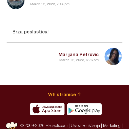
March 12, 2023, 7:14 pm
Brza poslastica!
Marijana Petrović
March 12, 2023, 6:26 pm
Vrh stranice
© 2009-2026 Recepti.com |
Uslovi korišćenja
|
Marketing
|