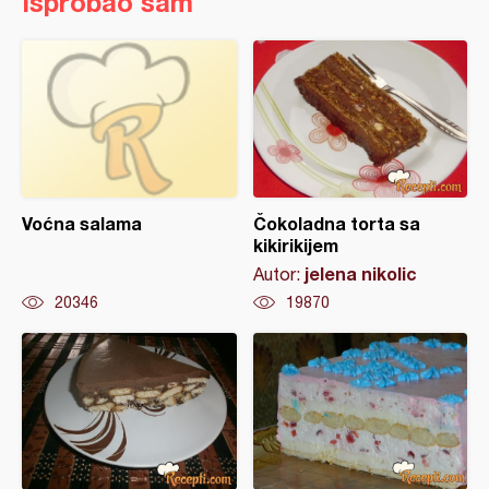
Isprobao sam
Voćna salama
Čokoladna torta sa
kikirikijem
jelena nikolic
Autor:
20346
19870