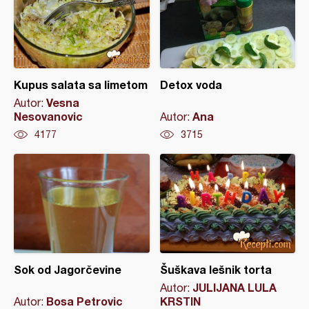
Kupus salata sa limetom
Detox voda
Vesna
Autor:
Nesovanovic
Ana
Autor:
4177
3715
Sok od Jagorčevine
Šuškava lešnik torta
JULIJANA LULA
Autor:
Bosa Petrovic
KRSTIN
Autor: