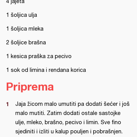
4 jajeta
1 šoljica ulja
1 šoljica mleka
2 šoljice brašna
1 kesica praška za pecivo
1 sok od limina i rendana korica
Priprema
Jaja žicom malo umutiti pa dodati šećer i još
malo mutiti. Zatim dodati ostale sastojke
ulje, mleko, brašno, pecivo i limin. Sve fino
sjediniti i izliti u kalup pouljen i pobrašnjen.