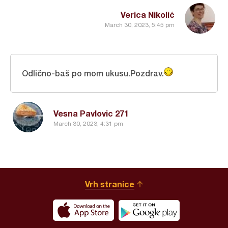
Verica Nikolić
March 30, 2023, 5:45 pm
Odlično-baš po mom ukusu.Pozdrav.
Vesna Pavlovic 271
March 30, 2023, 4:31 pm
Vrh stranice