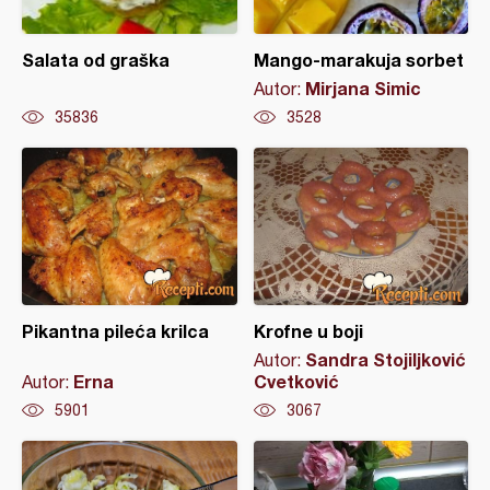
Salata od graška
Mango-marakuja sorbet
Mirjana Simic
Autor:
35836
3528
Pikantna pileća krilca
Krofne u boji
Sandra Stojiljković
Autor:
Erna
Cvetković
Autor:
5901
3067