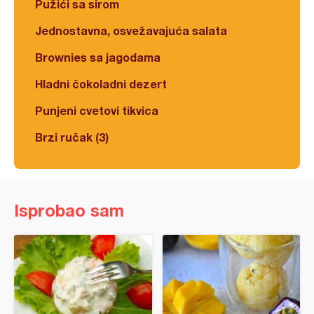
Pužići sa sirom
Jednostavna, osvežavajuća salata
Brownies sa jagodama
Hladni čokoladni dezert
Punjeni cvetovi tikvica
Brzi ručak (3)
Isprobao sam