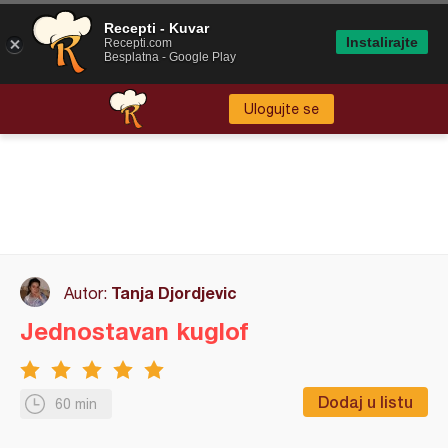
Recepti - Kuvar
Instalirajte
Recepti.com
Besplatna - Google Play
Ulogujte se
Tanja Djordjevic
Autor:
Jednostavan kuglof
Dodaj u listu
60 min