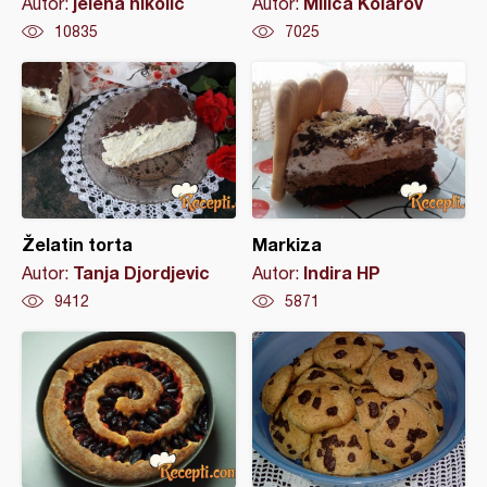
jelena nikolic
Milica Kolarov
Autor:
Autor:
10835
7025
Želatin torta
Markiza
Tanja Djordjevic
Indira HP
Autor:
Autor:
9412
5871