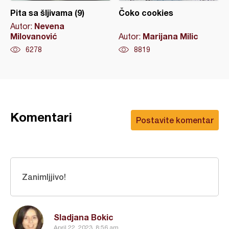
Pita sa šljivama (9)
Čoko cookies
Nevena
Autor:
Milovanović
Marijana Milic
Autor:
6278
8819
Komentari
Postavite komentar
Zanimljjivo!
Sladjana Bokic
April 22, 2023, 8:56 am