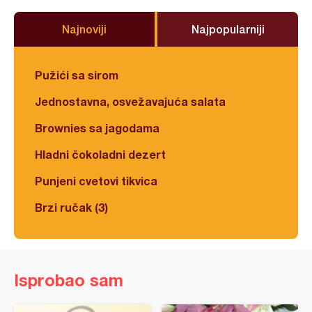
Najnoviji
Najpopularniji
Pužići sa sirom
Jednostavna, osvežavajuća salata
Brownies sa jagodama
Hladni čokoladni dezert
Punjeni cvetovi tikvica
Brzi ručak (3)
Isprobao sam