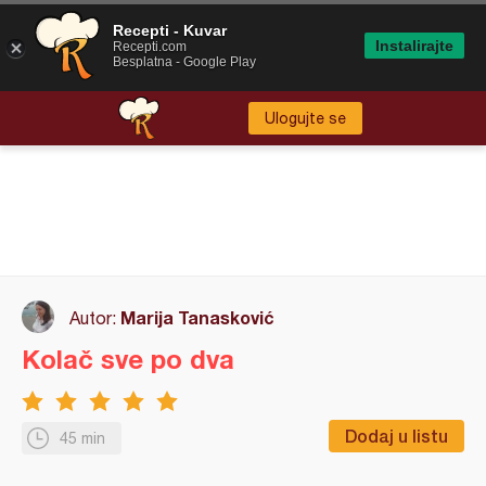
Recepti - Kuvar
Instalirajte
Recepti.com
Besplatna - Google Play
Ulogujte se
Marija Tanasković
Autor:
Kolač sve po dva
Dodaj u listu
45 min