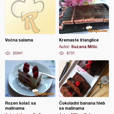
Voćna salama
Kremaste štanglice
Suzana Mitic
Autor:
20341
8731
Rozen kolač sa
Čokoladni banana hleb
malinama
sa malinama