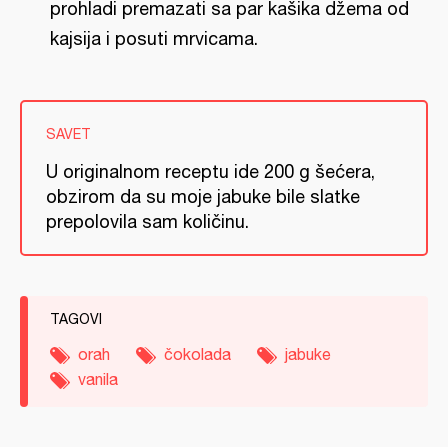
prohladi premazati sa par kašika džema od
kajsija i posuti mrvicama.
SAVET
U originalnom receptu ide 200 g šećera,
obzirom da su moje jabuke bile slatke
prepolovila sam količinu.
TAGOVI
orah
čokolada
jabuke
vanila