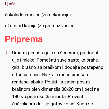
I još:
čokoladne mrvice (za dekoraciju)
džem od kajsija (za premazivanje)
Priprema
Umutiti penasto jaja sa šećerom, pa dodati
ulje i mleko. Pomešati suve sastojke orahe,
griz, brašno sa praškom i dodajte postepeno
u tečnu masu. Na kraju ručno umešati
rendane jabuke. Pouljiti, a zatim posuti
brašnom pleh dimenzija 30x20 cm i peći na
180 stepeni oko 35 minuta. Proveriti
čačkalicom da li je gotov kolač. Kada se