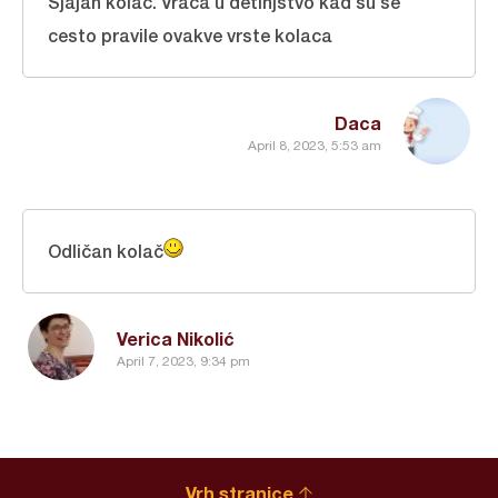
Sjajan kolac. Vraca u detinjstvo kad su se
cesto pravile ovakve vrste kolaca
Daca
April 8, 2023, 5:53 am
Odličan kolač
Verica Nikolić
April 7, 2023, 9:34 pm
Vrh stranice