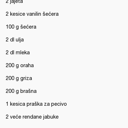
2 jajeta
2 kesice vanilin šećera
100 g šećera
2 dl ulja
2 dl mleka
200 g oraha
200 g griza
200 g brašna
1 kesica praška za pecivo
2 veće rendane jabuke