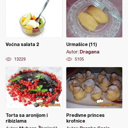
Voćna salata 2
Urmašice (11)
Dragana
Autor:
13229
5105
Torta sa aronijom i
Predivne princes
ribizlama
krofnice