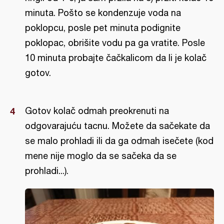
minuta. Pošto se kondenzuje voda na
poklopcu, posle pet minuta podignite
poklopac, obrišite vodu pa ga vratite. Posle
10 minuta probajte čačkalicom da li je kolač
gotov.
Gotov kolač odmah preokrenuti na
odgovarajuću tacnu. Možete da sačekate da
se malo prohladi ili da ga odmah isečete (kod
mene nije moglo da se sačeka da se
prohladi...).