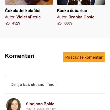
Čokoladni kolačići
Ruske šubarice
VioletaPesic
Branka Cosic
Autor:
Autor:
4523
6063
Komentari
Postavite komentar
Deluje baš ukusno i fino!
Sladjana Bokic
May 15, 2023, 8:54 pm