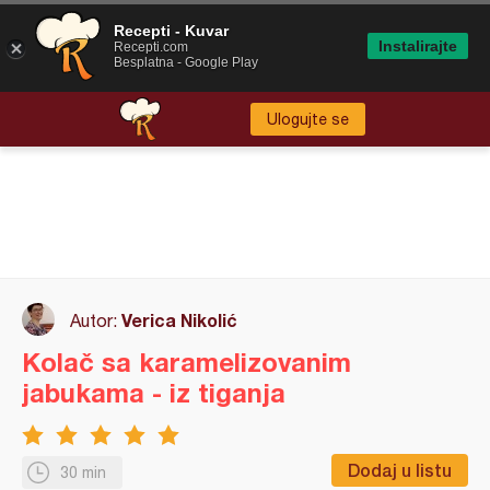
Recepti - Kuvar
Instalirajte
Recepti.com
Besplatna - Google Play
Ulogujte se
Verica Nikolić
Autor:
Kolač sa karamelizovanim
jabukama - iz tiganja
Dodaj u listu
30 min