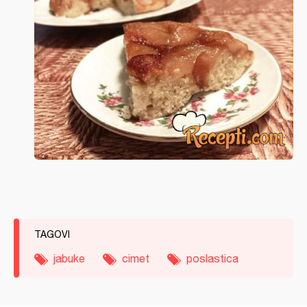
TAGOVI
jabuke
cimet
poslastica