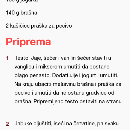
140 g brašna
2 kašičice praška za pecivo
Priprema
Testo: Jaje, šećer i vanilin šećer staviti u
vanglicu i mikserom umutiti da postane
blago penasto. Dodati ulje i jogurt i umutiti.
Na kraju ubaciti mešavinu brašna i praška za
pecivo i umutiti da ne ostanu grudvice od
brašna. Pripremljeno testo ostaviti na stranu.
Jabuke oljuštiti, iseći na četvrtine, pa svaku