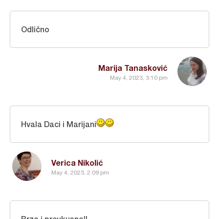
Odlično
Marija Tanasković
May 4, 2023, 3:10 pm
Hvala Daci i Marijani
Verica Nikolić
May 4, 2023, 2:09 pm
Brzo i preukusno!!