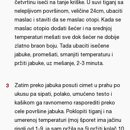
četvrtinu iseći na tanje kriške. U suvi tiganj sa
nelepljivom površinom, veličine 24cm, ubaciti
maslac i staviti da se maslac otopi. Kada se
maslac otopio dodati šećer i na srednjoj
temperaturi mešati sve dok šećer ne dobije
zlatno braon boju. Tada ubaciti isečene
jabuke, promešati, smanjiti temperaturu i
pržiti jabuke, uz mešanje, 2-3 minuta.
Zatim preko jabuka posuti cimet u prahu po
ukusu pa sipati, polako, umućeno testo i
kašikom ga ravnomerno rasporediti preko
cele površine jabuka. Poklopiti tiganj i na
umerenoj temperaturi (moj šporet ima jačinu
ringli od 1-9, ja sam pržila na 5) pržiti kolač 10