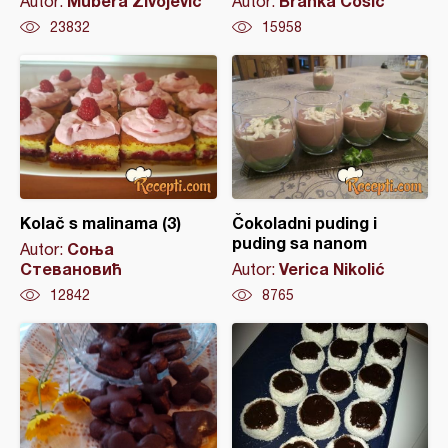
Mubera Živojević
Branka Cosic
Autor:
Autor:
23832
15958
Kolač s malinama (3)
Čokoladni puding i
puding sa nanom
Соња
Autor:
Стевановић
Verica Nikolić
Autor:
12842
8765