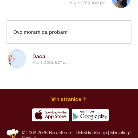
May 3, 2023, 9:02 pm
Ovo moram da probam!
Daca
May 3, 2023, 8:27 pm
Vrh stranice
© 2009-2026 Recepti.com |
Uslovi korišćenja
|
Marketing
|
Kontakt