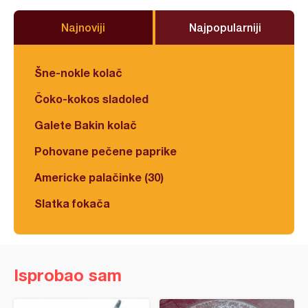
Najnoviji
Najpopularniji
Šne-nokle kolač
Čoko-kokos sladoled
Galete Bakin kolač
Pohovane pečene paprike
Americke palačinke (30)
Slatka fokača
Isprobao sam