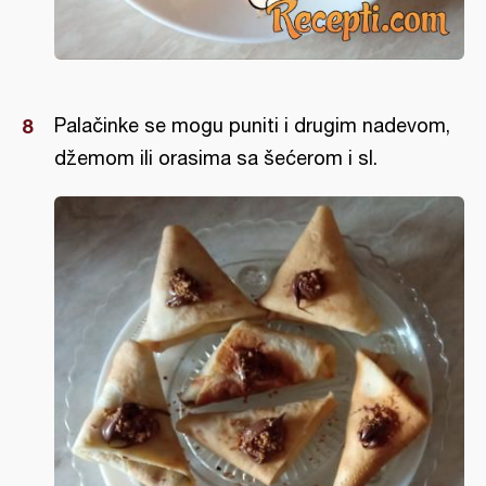
Palačinke se mogu puniti i drugim nadevom,
džemom ili orasima sa šećerom i sl.