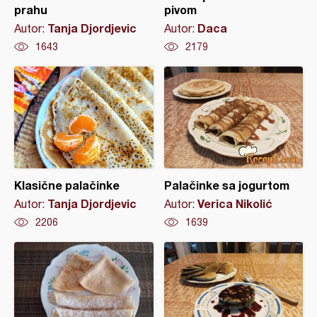
prahu
pivom
Tanja Djordjevic
Daca
Autor:
Autor:
1643
2179
Klasične palačinke
Palačinke sa jogurtom
Tanja Djordjevic
Verica Nikolić
Autor:
Autor:
2206
1639