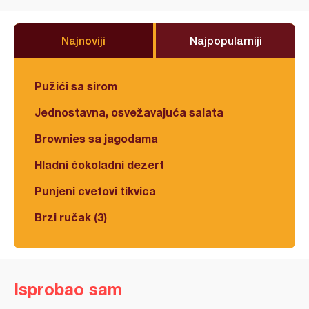
Najnoviji
Najpopularniji
Pužići sa sirom
Jednostavna, osvežavajuća salata
Brownies sa jagodama
Hladni čokoladni dezert
Punjeni cvetovi tikvica
Brzi ručak (3)
Isprobao sam