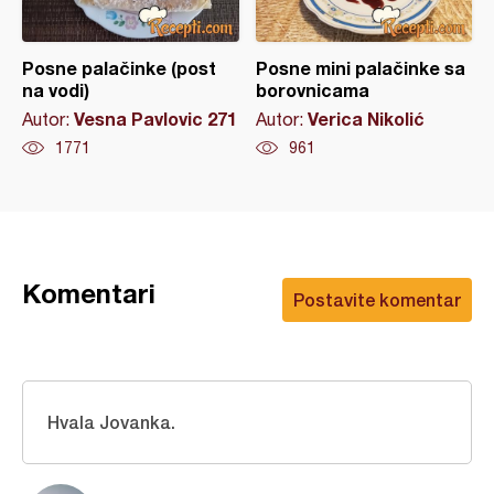
Posne palačinke (post
Posne mini palačinke sa
na vodi)
borovnicama
Vesna Pavlovic 271
Verica Nikolić
Autor:
Autor:
1771
961
Komentari
Postavite komentar
Hvala Jovanka.