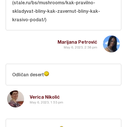
(stale.ru/bs/mushrooms/kak-pravilno-
skladyvat-bliny-kak-zavernut-bliny-kak-
krasivo-podat/)
Marijana Petrović
May 6, 2023, 2:38 pm
Odličan desert
Verica Nikolić
May 6, 2023, 1:53 pm