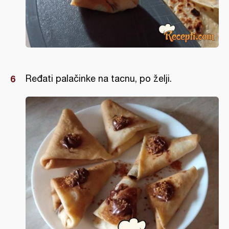
Ređati palačinke na tacnu, po želji.