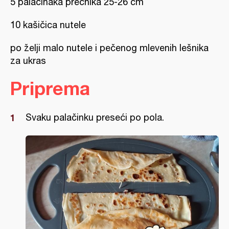
5 palačinaka prečnika 25-26 cm
10 kašičica nutele
po želji malo nutele i pečenog mlevenih lešnika
za ukras
Priprema
Svaku palačinku preseći po pola.