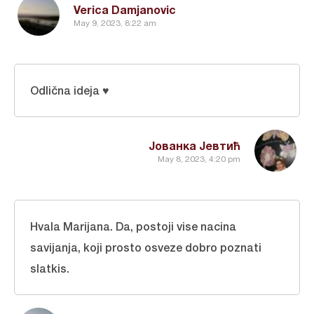
Verica Damjanovic
May 9, 2023, 8:22 am
Odlična ideja ♥️
Јованка Јевтић
May 8, 2023, 4:20 pm
Hvala Marijana. Da, postoji vise nacina
savijanja, koji prosto osveze dobro poznati
slatkis.