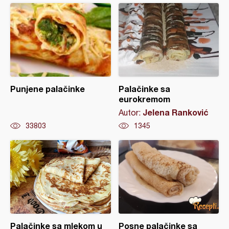
Punjene palačinke
Palačinke sa
eurokremom
Jelena Ranković
Autor:
33803
1345
Palačinke sa mlekom u
Posne palačinke sa