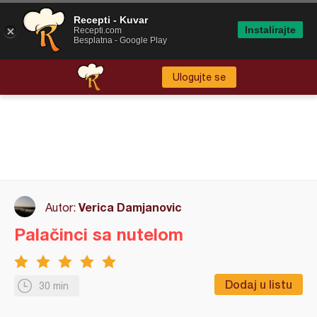
Recepti - Kuvar
Instalirajte
Recepti.com
Besplatna - Google Play
Ulogujte se
Verica Damjanovic
Autor:
Palačinci sa nutelom
Dodaj u listu
30 min