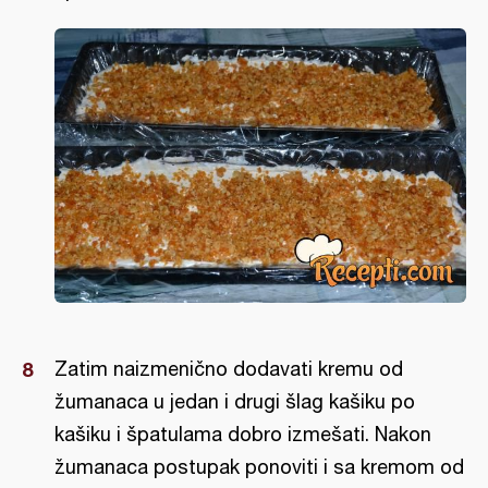
Zatim naizmenično dodavati kremu od
žumanaca u jedan i drugi šlag kašiku po
kašiku i špatulama dobro izmešati. Nakon
žumanaca postupak ponoviti i sa kremom od