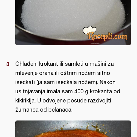
Ohlađeni krokant ili samleti u mašini za
mlevenje oraha ili oštrim nožem sitno
iseckati (ja sam iseckala nožem). Nakon
usitnjavanja imala sam 400 g krokanta od
kikirikija. U odvojene posude razdvojiti
žumanca od belanaca.