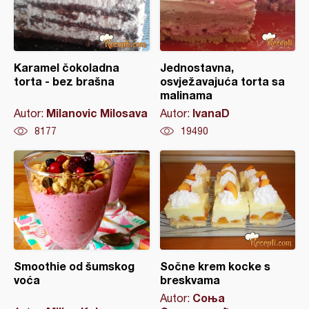
Karamel čokoladna
Jednostavna,
torta - bez brašna
osvježavajuća torta sa
malinama
Milanovic Milosava
IvanaD
Autor:
Autor:
8177
19490
Smoothie od šumskog
Sočne krem kocke s
voća
breskvama
Соња
Autor: