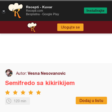
Recepti - Kuvar
Instalirajte
Recepti.com
Besplatna - Google Play
Ulogujte se
Vesna Nesovanovic
Autor:
Semifredo sa kikirikijem
Dodaj u listu
120 min