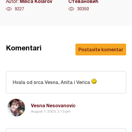
Milica Kolarov
Стевановић
Autor:
9227
30350
Komentari
Postavite komentar
Hvala od srca Vesna, Anita i Verica
Vesna Nesovanovic
August 7, 2023, 2:13 pm