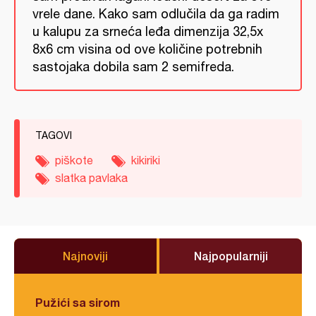
vrele dane. Kako sam odlučila da ga radim
u kalupu za srneća leđa dimenzija 32,5x
8x6 cm visina od ove količine potrebnih
sastojaka dobila sam 2 semifreda.
TAGOVI
piškote
kikiriki
slatka pavlaka
Najnoviji
Najpopularniji
Pužići sa sirom