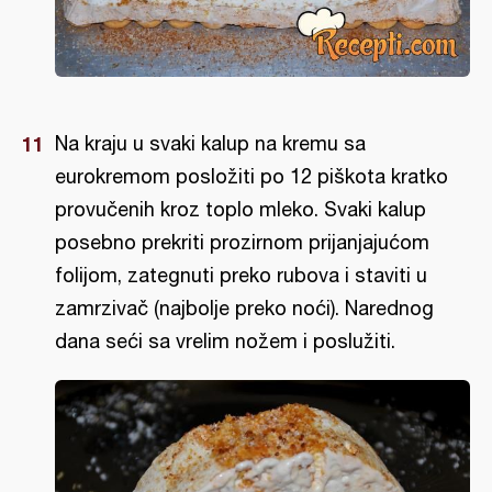
Na kraju u svaki kalup na kremu sa
eurokremom posložiti po 12 piškota kratko
provučenih kroz toplo mleko. Svaki kalup
posebno prekriti prozirnom prijanjajućom
folijom, zategnuti preko rubova i staviti u
zamrzivač (najbolje preko noći). Narednog
dana seći sa vrelim nožem i poslužiti.