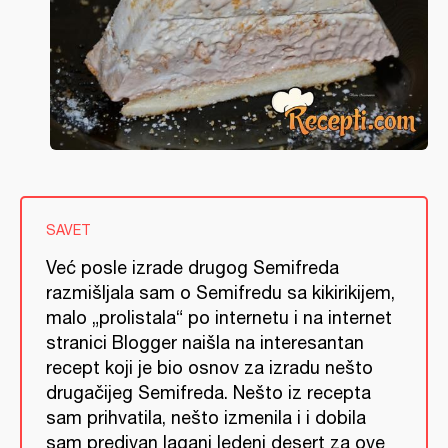
SAVET
Već posle izrade drugog Semifreda
razmišljala sam o Semifredu sa kikirikijem,
malo „prolistala“ po internetu i na internet
stranici Blogger naišla na interesantan
recept koji je bio osnov za izradu nešto
drugačijeg Semifreda. Nešto iz recepta
sam prihvatila, nešto izmenila i i dobila
sam predivan lagani ledeni desert za ove