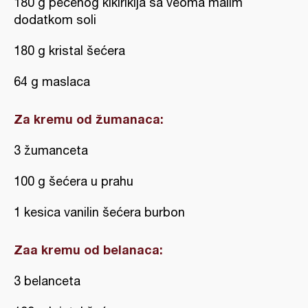
180 g pečenog kikirikija sa veoma malim
dodatkom soli
180 g kristal šećera
64 g maslaca
Za kremu od žumanaca:
3 žumanceta
100 g šećera u prahu
1 kesica vanilin šećera burbon
Zaa kremu od belanaca:
3 belanceta