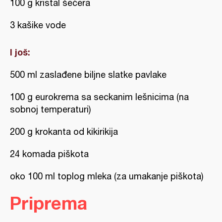
100 g kristal šećera
3 kašike vode
I još:
500 ml zaslađene biljne slatke pavlake
100 g eurokrema sa seckanim lešnicima (na
sobnoj temperaturi)
200 g krokanta od kikirikija
24 komada piškota
oko 100 ml toplog mleka (za umakanje piškota)
Priprema