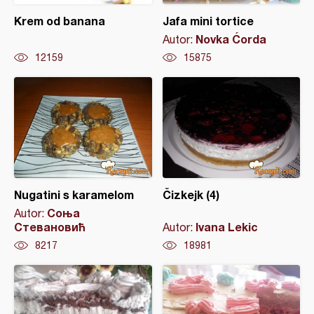
Krem od banana
Jafa mini tortice
Novka Ćorda
Autor:
12159
15875
Nugatini s karamelom
Čizkejk (4)
Соња
Autor:
Стевановић
Ivana Lekic
Autor:
8217
18981