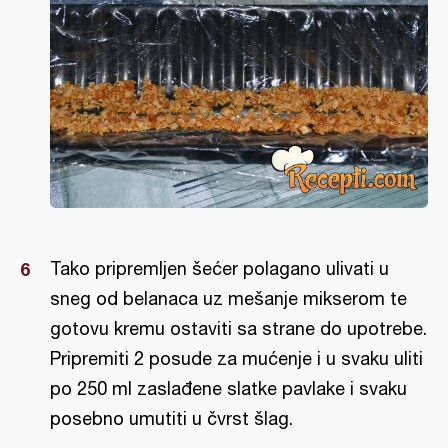
Tako pripremljen šećer polagano ulivati u
sneg od belanaca uz mešanje mikserom te
gotovu kremu ostaviti sa strane do upotrebe.
Pripremiti 2 posude za mućenje i u svaku uliti
po 250 ml zaslađene slatke pavlake i svaku
posebno umutiti u čvrst šlag.