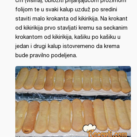
cm (visina), obložiti prijanjajućom prozirnom
folijom te u svaki kalup uzduž po sredini
staviti malo krokanta od kikirikija. Na krokant
od kikirikija prvo stavljati kremu sa seckanim
krokantom od kikirikija, kašiku po kašiku u
jedan i drugi kalup istovremeno da krema
bude pravilno podeljena.