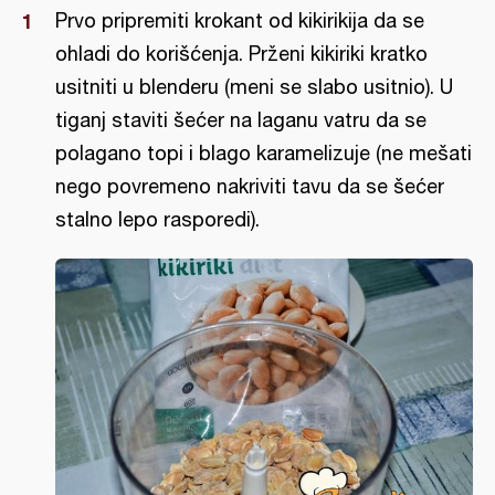
Prvo pripremiti krokant od kikirikija da se
ohladi do korišćenja. Prženi kikiriki kratko
usitniti u blenderu (meni se slabo usitnio). U
tiganj staviti šećer na laganu vatru da se
polagano topi i blago karamelizuje (ne mešati
nego povremeno nakriviti tavu da se šećer
stalno lepo rasporedi).