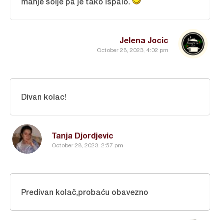
manje šolje pa je tako ispalo.
Jelena Jocic
October 28, 2023, 4:02 pm
Divan kolac!
Tanja Djordjevic
October 28, 2023, 2:57 pm
Predivan kolač,probaću obavezno