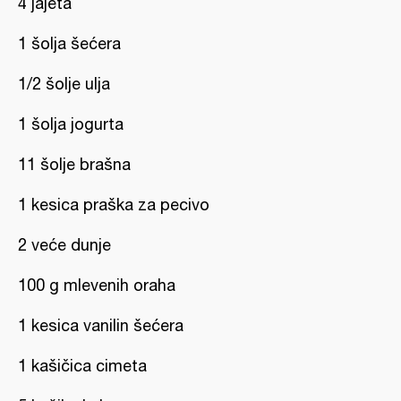
4 jajeta
1 šolja šećera
1/2 šolje ulja
1 šolja jogurta
11 šolje brašna
1 kesica praška za pecivo
2 veće dunje
100 g mlevenih oraha
1 kesica vanilin šećera
1 kašičica cimeta