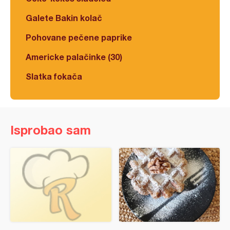
Galete Bakin kolač
Pohovane pečene paprike
Americke palačinke (30)
Slatka fokača
Isprobao sam