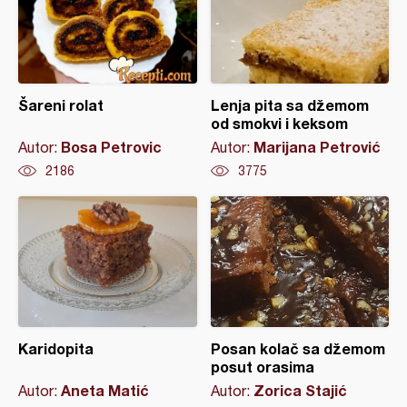
Šareni rolat
Lenja pita sa džemom
od smokvi i keksom
Bosa Petrovic
Marijana Petrović
Autor:
Autor:
2186
3775
Karidopita
Posan kolač sa džemom
posut orasima
Aneta Matić
Zorica Stajić
Autor:
Autor: