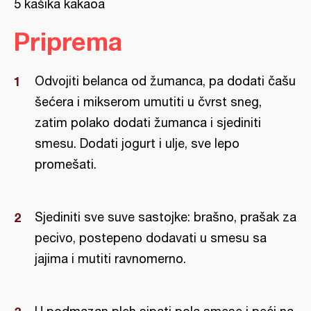
5 kašika kakaoa
Priprema
Odvojiti belanca od žumanca, pa dodati čašu
šećera i mikserom umutiti u čvrst sneg,
zatim polako dodati žumanca i sjediniti
smesu. Dodati jogurt i ulje, sve lepo
promešati.
Sjediniti sve suve sastojke: brašno, prašak za
pecivo, postepeno dodavati u smesu sa
jajima i mutiti ravnomerno.