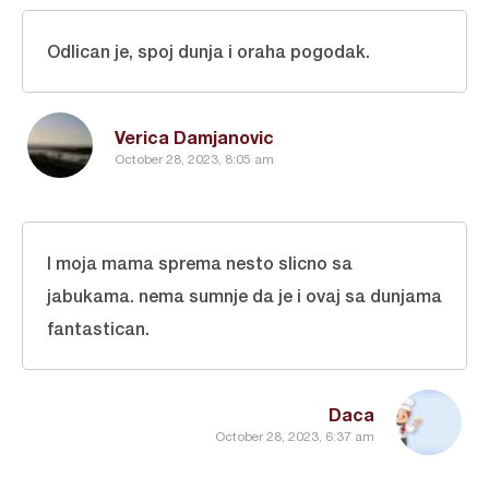
Odlican je, spoj dunja i oraha pogodak.
Verica Damjanovic
October 28, 2023, 8:05 am
I moja mama sprema nesto slicno sa
jabukama. nema sumnje da je i ovaj sa dunjama
fantastican.
Daca
October 28, 2023, 6:37 am