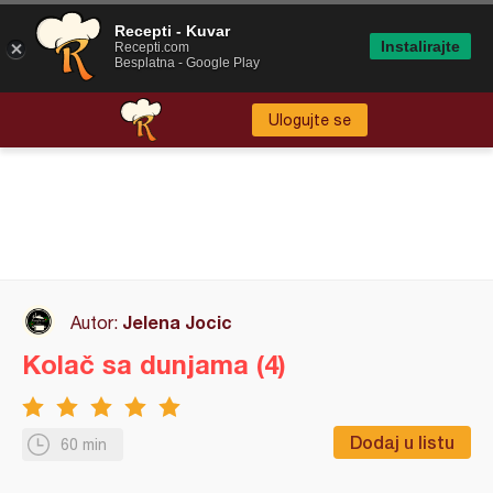
Recepti - Kuvar
Instalirajte
Recepti.com
Besplatna - Google Play
Ulogujte se
Jelena Jocic
Autor:
Kolač sa dunjama (4)
Dodaj u listu
60 min