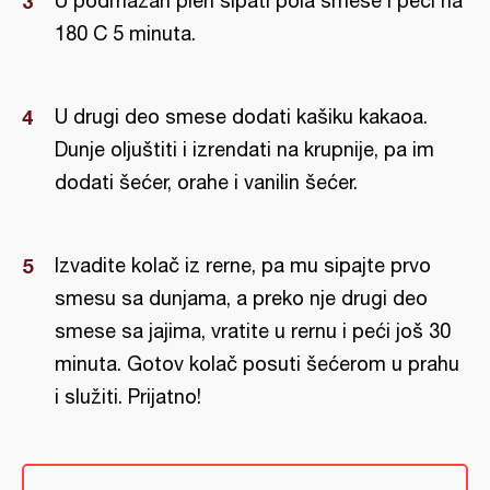
U podmazan pleh sipati pola smese i peći na
180 C 5 minuta.
U drugi deo smese dodati kašiku kakaoa.
Dunje oljuštiti i izrendati na krupnije, pa im
dodati šećer, orahe i vanilin šećer.
Izvadite kolač iz rerne, pa mu sipajte prvo
smesu sa dunjama, a preko nje drugi deo
smese sa jajima, vratite u rernu i peći još 30
minuta. Gotov kolač posuti šećerom u prahu
i služiti. Prijatno!