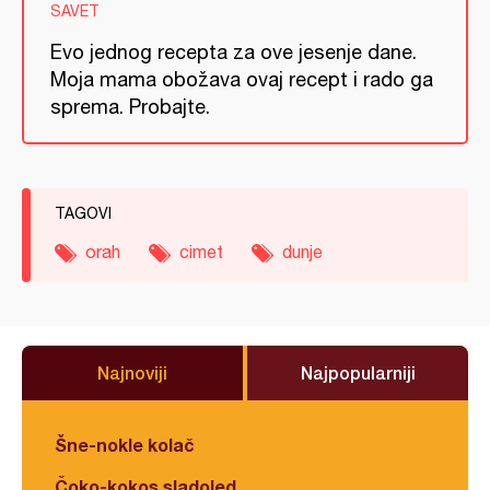
SAVET
Evo jednog recepta za ove jesenje dane.
Moja mama obožava ovaj recept i rado ga
sprema. Probajte.
TAGOVI
orah
cimet
dunje
Najnoviji
Najpopularniji
Šne-nokle kolač
Čoko-kokos sladoled