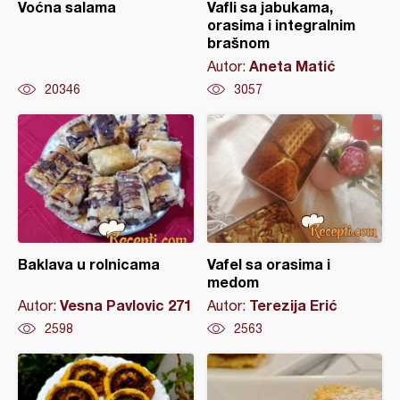
Voćna salama
Vafli sa jabukama,
orasima i integralnim
brašnom
Aneta Matić
Autor:
20346
3057
Baklava u rolnicama
Vafel sa orasima i
medom
Vesna Pavlovic 271
Terezija Erić
Autor:
Autor:
2598
2563