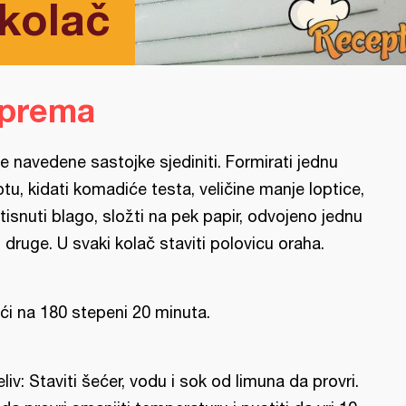
 kolač
iprema
e navedene sastojke sjediniti. Formirati jednu
ptu, kidati komadiće testa, veličine manje loptice,
itisnuti blago, složti na pek papir, odvojeno jednu
 druge. U svaki kolač staviti polovicu oraha.
ći na 180 stepeni 20 minuta.
eliv: Staviti šećer, vodu i sok od limuna da provri.