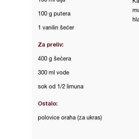
Ka
mu
100 g putera
hl
1 vanilin šećer
Za preliv:
400 g šećera
300 ml vode
sok od 1/2 limuna
Ostalo:
polovice oraha (za ukras)