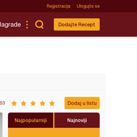
Registracija
Ulogujte se
Nagrade
Dodajte Recept
Dodaj u listu
53
Najpopularniji
Najnoviji