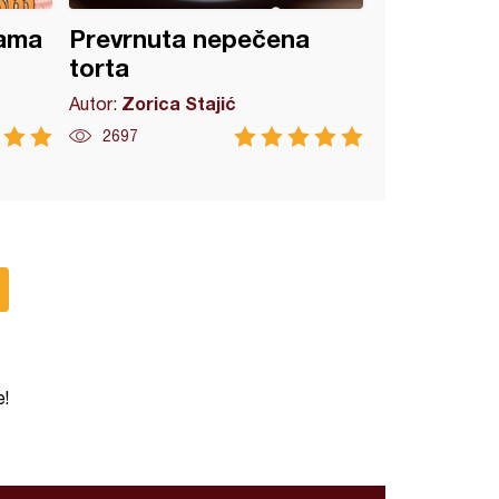
kama
Prevrnuta nepečena
torta
Zorica Stajić
Autor:
2697
e!