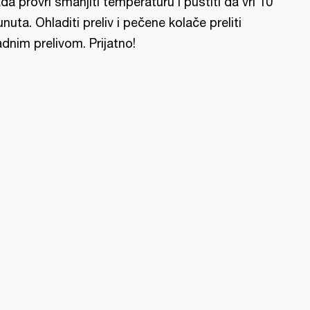
da provri smanjiti temperaturu i pustiti da vri 10
nuta. Ohladiti preliv i pečene kolače preliti
adnim prelivom. Prijatno!