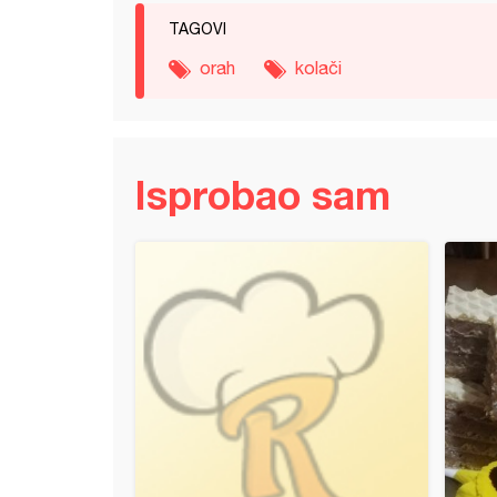
TAGOVI
orah
kolači
Isprobao sam
oblande