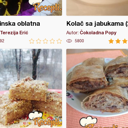
inska oblatna
Kolač sa jabukama (
Terezija Erić
Čokoladna Popy
Autor:
92
5800