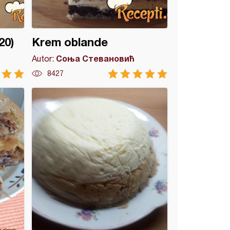
20)
Krem oblande
Соња Стевановић
Autor:
8427