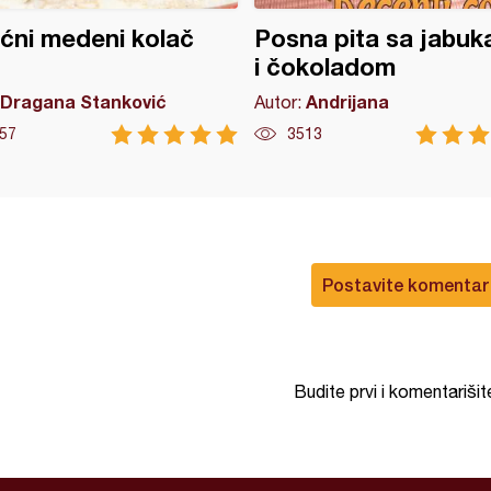
ćni medeni kolač
Posna pita sa jabu
i čokoladom
Dragana Stanković
Andrijana
Autor:
57
3513
Postavite komentar
Budite prvi i komentarišit