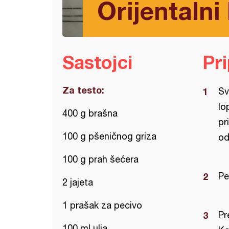
Orijentalni
Sastojci
Pr
Za testo:
Sv
lo
400 g brašna
pr
100 g pšeničnog griza
od
100 g prah šećera
Pe
2 jajeta
1 prašak za pecivo
Pr
100 ml ulja