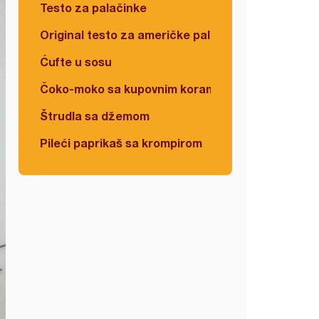
Testo za palačinke
Original testo za američke palačinke
Ćufte u sosu
Čoko-moko sa kupovnim korama
Štrudla sa džemom
Pileći paprikaš sa krompirom