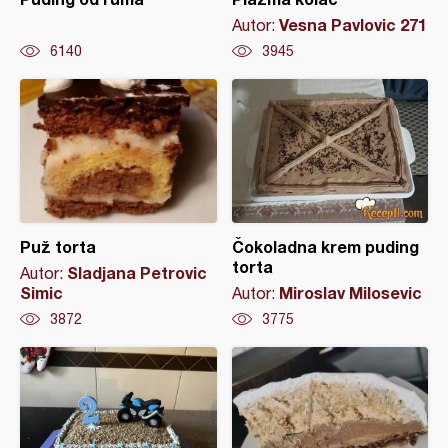
Vesna Pavlovic 271
Autor:
6140
3945
Puž torta
Čokoladna krem puding
torta
Sladjana Petrovic
Autor:
Simic
Miroslav Milosevic
Autor:
3872
3775