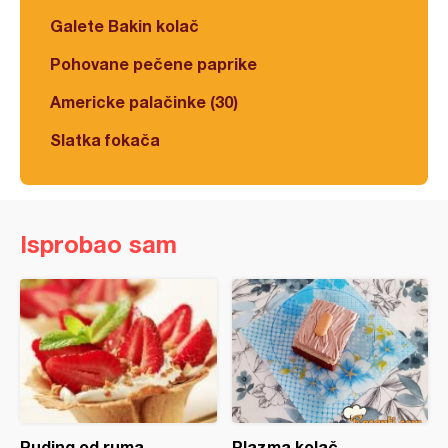
Galete Bakin kolač
Pohovane pečene paprike
Americke palačinke (30)
Slatka fokača
Isprobao sam
Puding od ruma
Plazma kolač