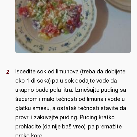
Iscedite sok od limunova (treba da dobijete
oko 1 dl soka) pa u sok dodajte vode da
ukupno bude pola litra. Izmešajte puding sa
šećerom i malo tečnosti od limuna i vode u
glatku smesu, a ostatak tečnosti stavite da
provri i zakuvajte puding. Puding kratko
prohladite (da nije baš vreo), pa premažite
preko kore.