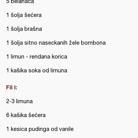
5 belanaca
1 šolja šećera
1 šolja brašna
1 šolja sitno naseckanih žele bombona
1 limun - rendana korica
1 kašika soka od limuna
Fil I:
2-3 limuna
6 kašika šećera
1 kesica pudinga od vanile