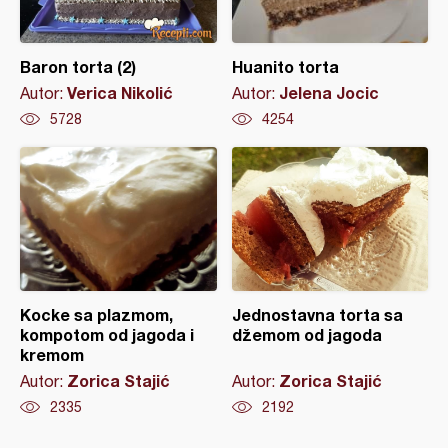
Baron torta (2)
Huanito torta
Verica Nikolić
Jelena Jocic
Autor:
Autor:
5728
4254
Kocke sa plazmom,
Jednostavna torta sa
kompotom od jagoda i
džemom od jagoda
kremom
Zorica Stajić
Zorica Stajić
Autor:
Autor:
2335
2192