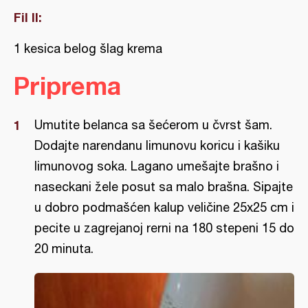
Fil II:
1 kesica belog šlag krema
Priprema
Umutite belanca sa šećerom u čvrst šam.
Dodajte narendanu limunovu koricu i kašiku
limunovog soka. Lagano umešajte brašno i
naseckani žele posut sa malo brašna. Sipajte
u dobro podmašćen kalup veličine 25x25 cm i
pecite u zagrejanoj rerni na 180 stepeni 15 do
20 minuta.