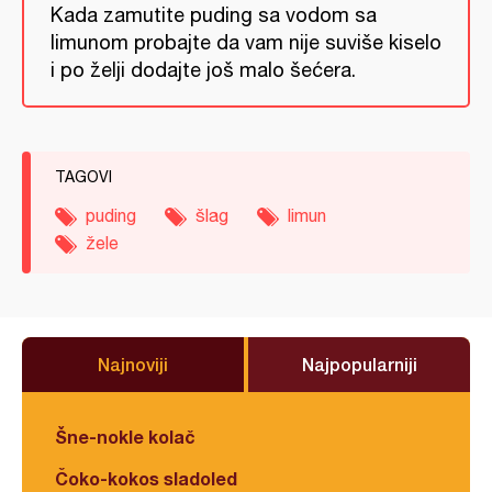
Kada zamutite puding sa vodom sa
limunom probajte da vam nije suviše kiselo
i po želji dodajte još malo šećera.
TAGOVI
puding
šlag
limun
žele
Najnoviji
Najpopularniji
Šne-nokle kolač
Čoko-kokos sladoled