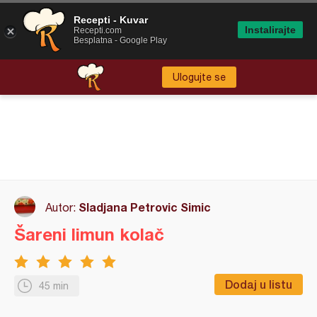
Recepti - Kuvar
Instalirajte
Recepti.com
Besplatna - Google Play
Ulogujte se
Sladjana Petrovic Simic
Autor:
Šareni limun kolač
Dodaj u listu
45 min