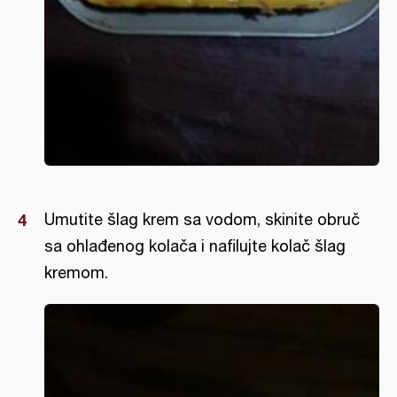
Umutite šlag krem sa vodom, skinite obruč
sa ohlađenog kolača i nafilujte kolač šlag
kremom.