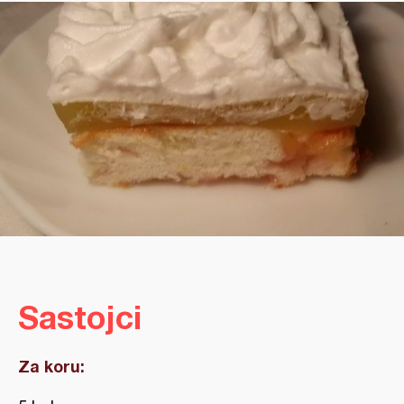
Sastojci
Za koru: