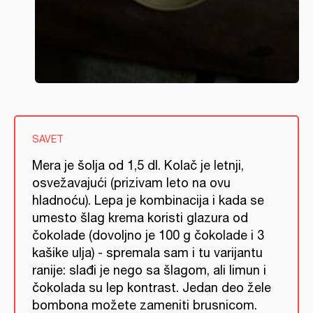
SAVET
Mera je šolja od 1,5 dl. Kolač je letnji,
osvežavajući (prizivam leto na ovu
hladnoću). Lepa je kombinacija i kada se
umesto šlag krema koristi glazura od
čokolade (dovoljno je 100 g čokolade i 3
kašike ulja) - spremala sam i tu varijantu
ranije: slađi je nego sa šlagom, ali limun i
čokolada su lep kontrast. Jedan deo žele
bombona možete zameniti brusnicom.