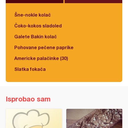
Šne-nokle kolač
Čoko-kokos sladoled
Galete Bakin kolač
Pohovane pečene paprike
Americke palačinke (30)
Slatka fokača
Isprobao sam