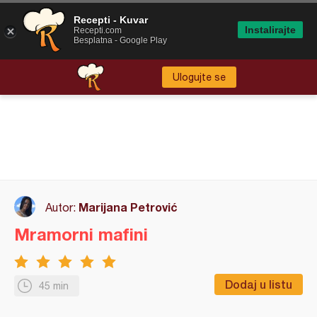
Recepti - Kuvar
Instalirajte
Recepti.com
Besplatna - Google Play
Ulogujte se
Marijana Petrović
Autor:
Mramorni mafini
Dodaj u listu
45 min