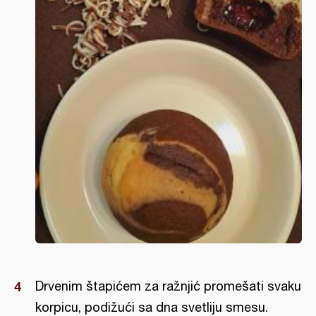
Drvenim štapićem za ražnjić promešati svaku
korpicu, podižući sa dna svetliju smesu.