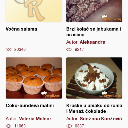
Voćna salama
Brzi kolač sa jabukama i
orasima
Aleksandra
Autor:
20346
8217
Čoko-bundeva mafini
Kruške u umaku od ruma
i Menaž čokolade
Valeria Molnar
Snežana Knežević
Autor:
Autor:
11063
6387