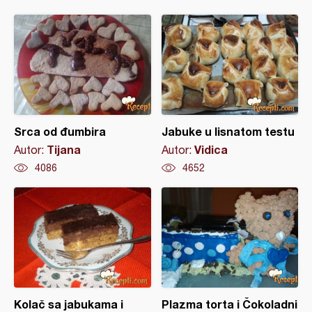
Srca od đumbira
Jabuke u lisnatom testu
Tijana
Vidica
Autor:
Autor:
4086
4652
Kolač sa jabukama i
Plazma torta i Čokoladni