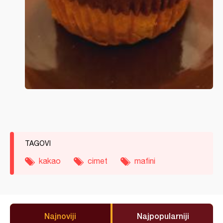
TAGOVI
kakao
cimet
mafini
Najnoviji
Najpopularniji