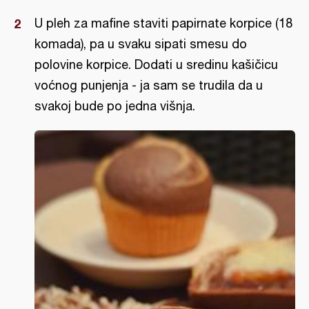
U pleh za mafine staviti papirnate korpice (18
komada), pa u svaku sipati smesu do
polovine korpice. Dodati u sredinu kašičicu
voćnog punjenja - ja sam se trudila da u
svakoj bude po jedna višnja.