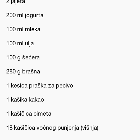
2 jajeta
200 ml jogurta
100 ml mleka
100 ml ulja
100 g šećera
280 g brašna
1 kesica praška za pecivo
1 kašika kakao
1 kašičica cimeta
18 kašičica voćnog punjenja (višnja)