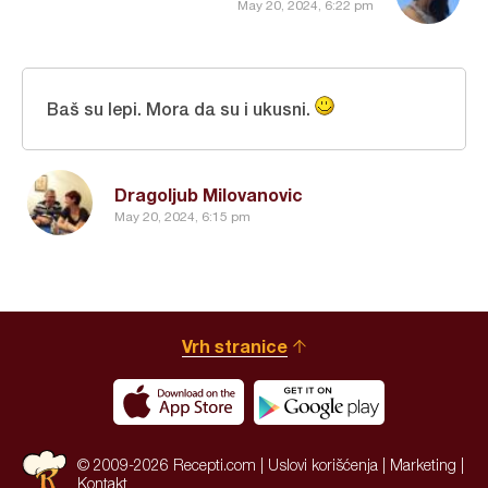
May 20, 2024, 6:22 pm
Baš su lepi. Mora da su i ukusni.
Dragoljub Milovanovic
May 20, 2024, 6:15 pm
Vrh stranice
© 2009-2026 Recepti.com |
Uslovi korišćenja
|
Marketing
|
Kontakt