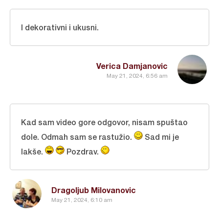
I dekorativni i ukusni.
Verica Damjanovic
May 21, 2024, 6:56 am
Kad sam video gore odgovor, nisam spuštao
dole. Odmah sam se rastužio.
Sad mi je
lakše.
Pozdrav.
Dragoljub Milovanovic
May 21, 2024, 6:10 am