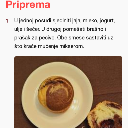
Priprema
U jednoj posudi sjediniti jaja, mleko, jogurt,
ulje i šećer. U drugoj pomešati brašno i
prašak za pecivo. Obe smese sastaviti uz
što kraće mućenje mikserom.