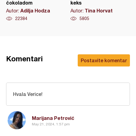
čokoladom
keks
Adilja Hodza
Tina Horvat
Autor:
Autor:
22384
5805
Komentari
Postavite komentar
Hvala Verice!
Marijana Petrović
May 21, 2024, 1:57 pm