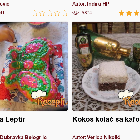
ović
Indira HP
Autor:
41
5874
a Leptir
Kokos kolač sa kaf
Dubravka Belogrlic
Verica Nikolić
Autor: