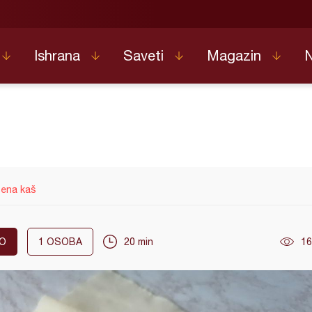
Ishrana
Saveti
Magazin
ena kaš
O
1
OSOBA
20 min
16