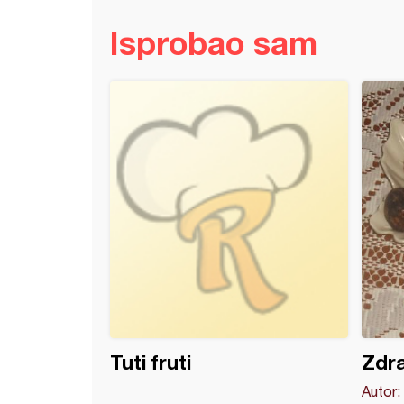
Isprobao sam
 cookies
Tuti fruti
Zdra
Autor: