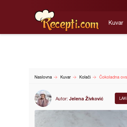
Kuvar
Naslovna
Kuvar
Kolači
Čokoladna ovs
Jelena Živković
Autor:
LAK