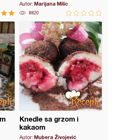
Marijana Milic
Autor:
8820
om
Knedle sa grzom i
kakaom
Mubera Živojević
Autor: