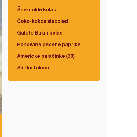
Šne-nokle kolač
Čoko-kokos sladoled
Galete Bakin kolač
Pohovane pečene paprike
Americke palačinke (30)
Slatka fokača