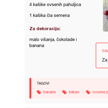
4 kašike ovsenih pahuljica
1 kašika čia semena
Za dekoraciju:
malo višanja, čokolade i
banana
SA
Za 
TAGOVI
banane
kakao
ovsene p