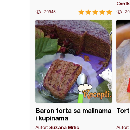
Cvetk
20945
30
e sa grzom i kakaom
Baron torta sa malinama
Tort
i kupinama
Suzana Mitic
Autor:
Autor: