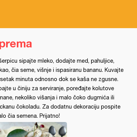
iprema
šerpicu sipajte mleko, dodajte med, pahuljice,
kao, čia seme, višnje i ispasiranu bananu. Kuvajte
setak minuta odnosno dok se kaša ne zgusne.
pajte u činiju za serviranje, poređajte kolutove
nane, nekoliko višanja i malo čoko dugmića ili
ckanu čokoladu. Za dodatnu dekoraciju pospite
lo čia semena. Prijatno!