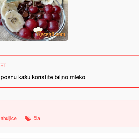
VET
posnu kašu koristite biljno mleko.
ahuljice
čia