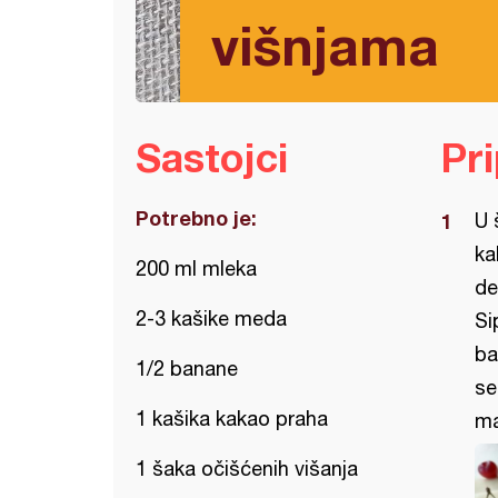
višnjama
Sastojci
Pr
Potrebno je:
U 
ka
200 ml mleka
de
2-3 kašike meda
Si
ba
1/2 banane
se
1 kašika kakao praha
ma
1 šaka očišćenih višanja