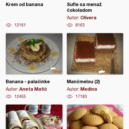
Krem od banana
Sufle sa menaž
čokoladom
Olivera
Autor:
12161
8163
Banana - palačinke
Mančmelou (2)
Aneta Matić
Medina
Autor:
Autor:
12455
17183