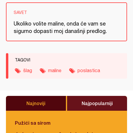
SAVET
Ukoliko volite maline, onda će vam se
sigurno dopasti moj današnji predlog.
TAGOVI
šlag
maline
poslastica
Najnoviji
Najpopularniji
Pužići sa sirom