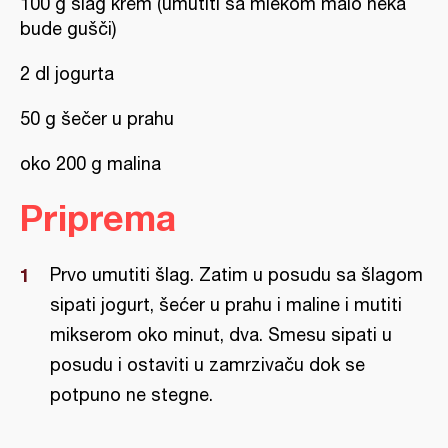
100 g šlag krem (umutiti sa mlekom malo neka
bude gušči)
2 dl jogurta
50 g šečer u prahu
oko 200 g malina
Priprema
Prvo umutiti šlag. Zatim u posudu sa šlagom
sipati jogurt, šećer u prahu i maline i mutiti
mikserom oko minut, dva. Smesu sipati u
posudu i ostaviti u zamrzivaču dok se
potpuno ne stegne.