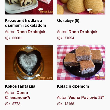
Kroasan štrudla sa
Gurabije (9)
džemom i čokoladom
Dana Drobnjak
Dana Drobnjak
Autor:
Autor:
63681
71054
Kokos fantazija
Kolač s džemom
Соња
Autor:
Стевановић
Vesna Pavlovic 271
Autor:
8772
13168