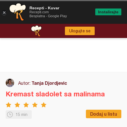
Recepti - Kuvar
Instalirajte
Recepti.com
Besplatna - Google Play
Ulogujte se
Tanja Djordjevic
Autor:
Kremast sladolet sa malinama
Dodaj u listu
15 min