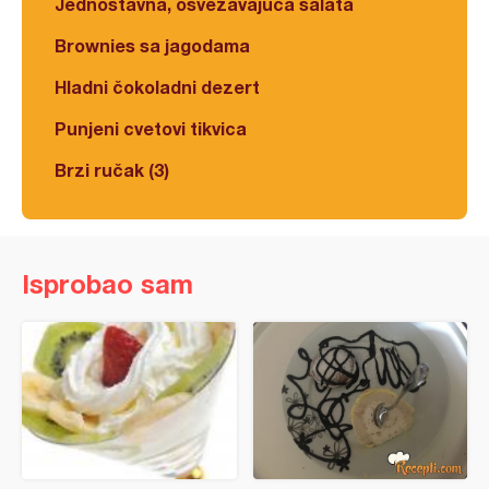
Jednostavna, osvežavajuća salata
Brownies sa jagodama
Hladni čokoladni dezert
Punjeni cvetovi tikvica
Brzi ručak (3)
Isprobao sam