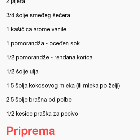
2 jajeta
3/4 šolje smeđeg šećera
1 kašičica arome vanile
1 pomorandža - oceđen sok
1/2 pomorandže - rendana korica
1/2 šolje ulja
1,5 šolja kokosovog mleka (ili mleka po želji)
2,5 šolje brašna od polbe
1/2 kesice praška za pecivo
Priprema