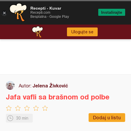
Recepti - Kuvar
Instalirajte
Recepti.com
Besplatna - Google Play
Ulogujte se
Jelena Živković
Autor:
Jafa vafli sa brašnom od polbe
Dodaj u listu
30 min