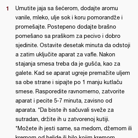
Umutite jaja sa šećerom, dodajte aromu
vanile, mleko, ulje sok i koru pomorandže i
promešajte. Postepeno dodajte brašno
pomešano sa praškom za pecivo i dobro
sjedinite. Ostavite desetak minuta da odstoji
a zatim uključite aparat za vafle. Nakon
stajanja smesa treba da je gušća, kao za
galete. Kad se aparat ugreje premažite uljem
sa obe strane i sipajte po 1 manju kutlaču
smese. Rasporedite ravnomerno, zatvorite
aparat i pecite 5-7 minuta, zavisno od
aparata. *Da biste ih sačuvali sveže za
sutradan, držite ih u zatvorenoj kutiji.
*Možete ih jesti same, sa medom, džemom ili
kremom od heljde ili bilo kojim kremom.