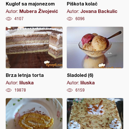
Kuglof sa majonezom
Piškota kolač
Mubera Živojević
Jovana Backulic
Autor:
Autor:
4107
6096
Brza letnja torta
Sladoled (6)
liluska
liluska
Autor:
Autor:
19878
6159