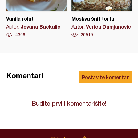
Vanila rolat
Moskva šnit torta
Jovana Backulic
Verica Damjanovic
Autor:
Autor:
4306
20919
Komentari
Postavite komentar
Budite prvi i komentarišite!