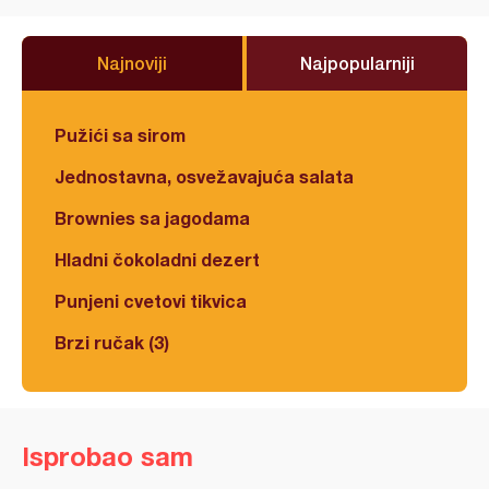
Najnoviji
Najpopularniji
Pužići sa sirom
Jednostavna, osvežavajuća salata
Brownies sa jagodama
Hladni čokoladni dezert
Punjeni cvetovi tikvica
Brzi ručak (3)
Isprobao sam