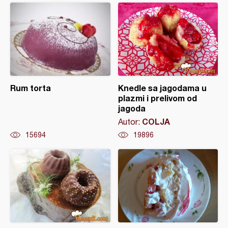
Rum torta
Knedle sa jagodama u
plazmi i prelivom od
jagoda
COLJA
Autor:
15694
19896