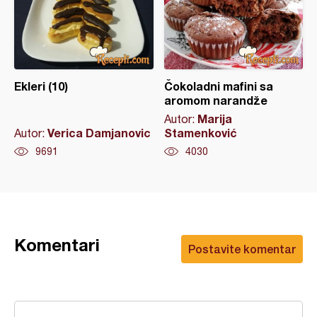
Ekleri (10)
Čokoladni mafini sa
aromom narandže
Marija
Autor:
Verica Damjanovic
Stamenković
Autor:
9691
4030
Komentari
Postavite komentar