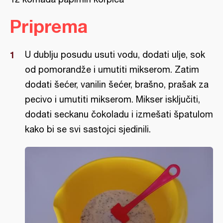
Priprema
U dublju posudu usuti vodu, dodati ulje, sok
od pomorandže i umutiti mikserom. Zatim
dodati šećer, vanilin šećer, brašno, prašak za
pecivo i umutiti mikserom. Mikser isključiti,
dodati seckanu čokoladu i izmešati špatulom
kako bi se svi sastojci sjedinili.