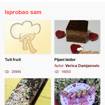
Isprobao sam
Tuti fruti
Pijani Isidor
Verica Damjanovic
Autor:
20945
16053