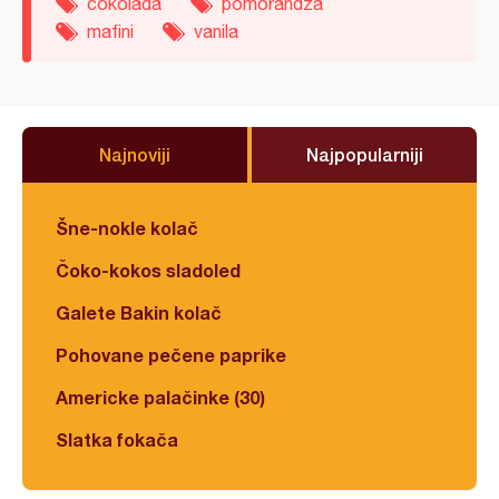
čokolada
pomorandža
mafini
vanila
Najnoviji
Najpopularniji
Šne-nokle kolač
Čoko-kokos sladoled
Galete Bakin kolač
Pohovane pečene paprike
Americke palačinke (30)
Slatka fokača