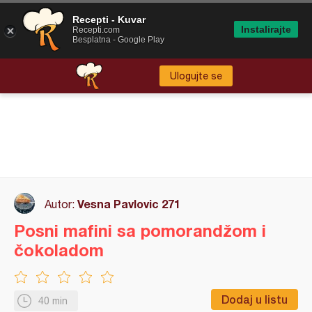
Recepti - Kuvar
Instalirajte
Recepti.com
Besplatna - Google Play
Ulogujte se
Vesna Pavlovic 271
Autor:
Posni mafini sa pomorandžom i
čokoladom
Dodaj u listu
40 min