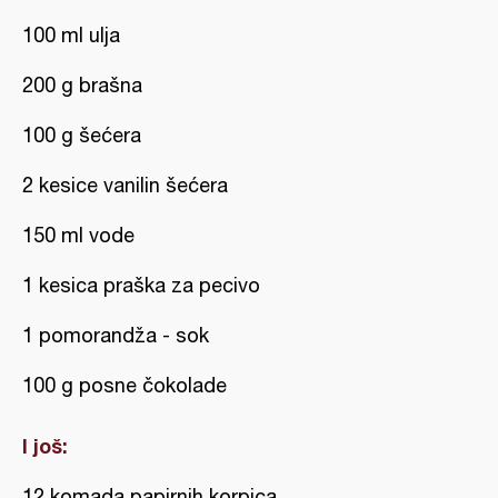
100 ml ulja
200 g brašna
100 g šećera
2 kesice vanilin šećera
150 ml vode
1 kesica praška za pecivo
1 pomorandža - sok
100 g posne čokolade
I još:
12 komada papirnih korpica