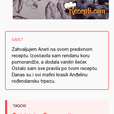
SAVET
Zahvaljujem Aneti na ovom predivnom
receptu. Izostavila sam rendanu koru
pomorandže, a dodala vanilin šećer.
Ostalo sam sve pravila po tvom receptu.
Danas su i ovi mafini krasili Anđelinu
rođendansku trpezu.
TAGOVI