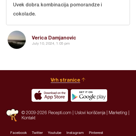
Uvek dobra kombinacija pomorandze i
cokolade.
Verica Damjanovic
July 10, 2024, 1:05 pm
Vrh stranice
© 2009-2026 Recepti.com |
Uslovi korišćenja
|
Marketing
|
Kontakt
Facebook
Twitter
Youtube
Instagram
Pinterest