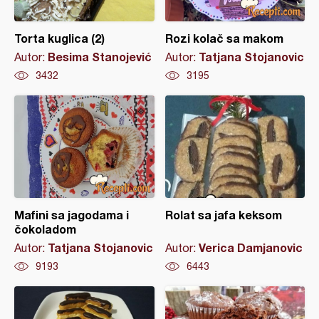
Torta kuglica (2)
Rozi kolač sa makom
Besima Stanojević
Tatjana Stojanovic
Autor:
Autor:
3432
3195
Mafini sa jagodama i
Rolat sa jafa keksom
čokoladom
Tatjana Stojanovic
Verica Damjanovic
Autor:
Autor:
9193
6443