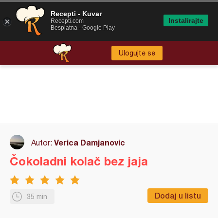
Recepti - Kuvar
Instalirajte
Recepti.com
Besplatna - Google Play
Ulogujte se
Verica Damjanovic
Autor:
Čokoladni kolač bez jaja
Dodaj u listu
35 min