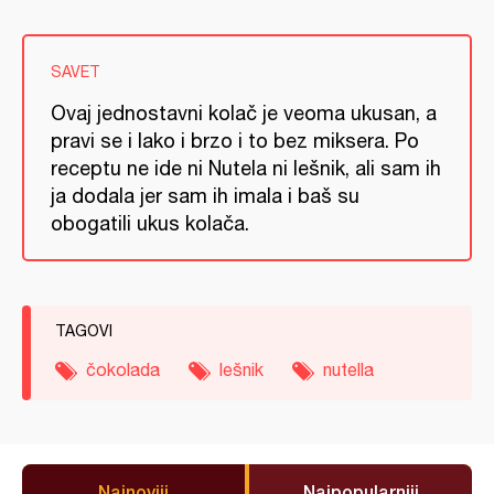
SAVET
Ovaj jednostavni kolač je veoma ukusan, a
pravi se i lako i brzo i to bez miksera. Po
receptu ne ide ni Nutela ni lešnik, ali sam ih
ja dodala jer sam ih imala i baš su
obogatili ukus kolača.
TAGOVI
čokolada
lešnik
nutella
Najnoviji
Najpopularniji