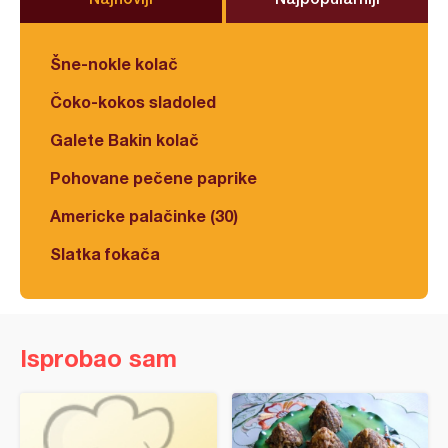
Šne-nokle kolač
Čoko-kokos sladoled
Galete Bakin kolač
Pohovane pečene paprike
Americke palačinke (30)
Slatka fokača
Isprobao sam