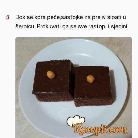
Dok se kora peče,sastojke za preliv sipati u
šerpicu. Prokuvati da se sve rastopi i sjedini.