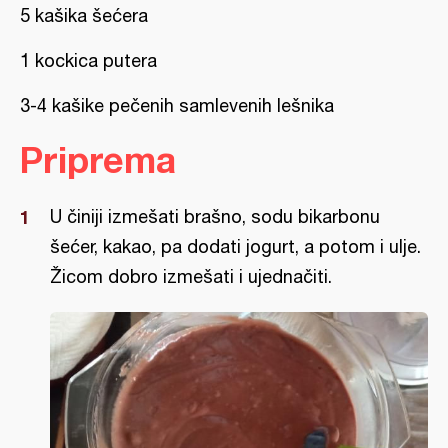
5 kašika šećera
1 kockica putera
3-4 kašike pečenih samlevenih lešnika
Priprema
U činiji izmešati brašno, sodu bikarbonu
šećer, kakao, pa dodati jogurt, a potom i ulje.
Žicom dobro izmešati i ujednačiti.