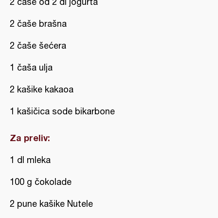
2 čaše od 2 dl jogurta
2 čaše brašna
2 čaše šećera
1 čaša ulja
2 kašike kakaoa
1 kašičica sode bikarbone
Za preliv:
1 dl mleka
100 g čokolade
2 pune kašike Nutele