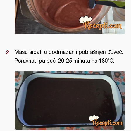
Masu sipati u podmazan i pobrašnjen đuveč.
Poravnati pa peći 20-25 minuta na 180'C.