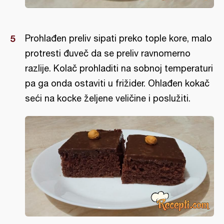
Prohlađen preliv sipati preko tople kore, malo
protresti đuveč da se preliv ravnomerno
razlije. Kolač prohladiti na sobnoj temperaturi
pa ga onda ostaviti u frižider. Ohlađen kokač
seći na kocke željene veličine i poslužiti.