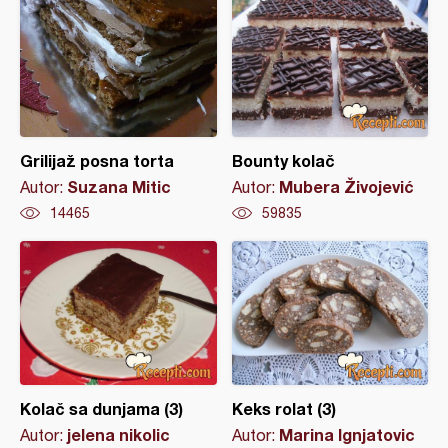
Grilijaž posna torta
Bounty kolač
Suzana Mitic
Mubera Živojević
Autor:
Autor:
14465
59835
Kolač sa dunjama (3)
Keks rolat (3)
jelena nikolic
Marina Ignjatovic
Autor:
Autor: