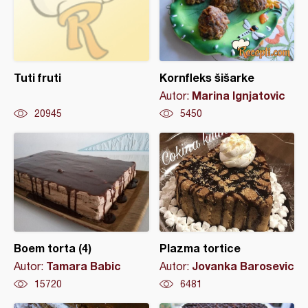
Tuti fruti
Kornfleks šišarke
Marina Ignjatovic
Autor:
20945
5450
Boem torta (4)
Plazma tortice
Tamara Babic
Jovanka Barosevic
Autor:
Autor:
15720
6481