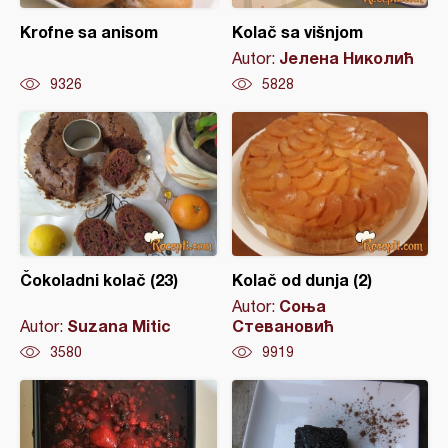
Krofne sa anisom
Kolač sa višnjom
Јелена Николић
Autor:
9326
5828
Čokoladni kolač (23)
Kolač od dunja (2)
Соња
Autor:
Suzana Mitic
Стевановић
Autor:
3580
9919