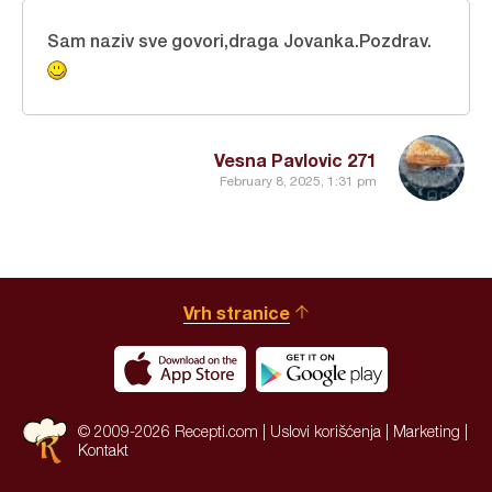
Sam naziv sve govori,draga Jovanka.Pozdrav.
Vesna Pavlovic 271
February 8, 2025, 1:31 pm
Vrh stranice
© 2009-2026 Recepti.com |
Uslovi korišćenja
|
Marketing
|
Kontakt