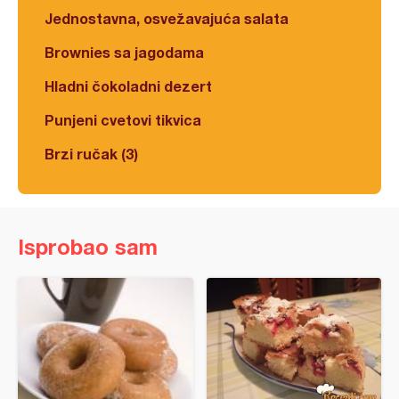
Jednostavna, osvežavajuća salata
Brownies sa jagodama
Hladni čokoladni dezert
Punjeni cvetovi tikvica
Brzi ručak (3)
Isprobao sam