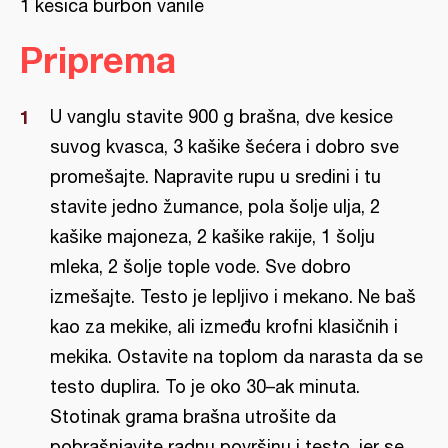
1 kesica burbon vanile
Priprema
U vanglu stavite 900 g brašna, dve kesice
suvog kvasca, 3 kašike šećera i dobro sve
promešajte. Napravite rupu u sredini i tu
stavite jedno žumance, pola šolje ulja, 2
kašike majoneza, 2 kašike rakije, 1 šolju
mleka, 2 šolje tople vode. Sve dobro
izmešajte. Testo je lepljivo i mekano. Ne baš
kao za mekike, ali između krofni klasičnih i
mekika. Ostavite na toplom da narasta da se
testo duplira. To je oko 30–ak minuta.
Stotinak grama brašna utrošite da
pobrašnjavite radnu površinu i testo, jer se