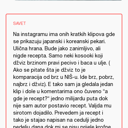
SAVET
Na instagramu ima onih kratkih klipova gde
se prikazuju japanski i koreanski pekari.
Ulična hrana. Bude jako zanimljivo, ali
nigde recepta. Samo neki kosooki koji
džviz brzinom pravi pecivo i baca u ulje. (
Ako se pitate šta je džviz to je
komparacija od brz u NIŠ-u. Ide brz, pobrz,
najbrz i džviz). E tako sam ja gledala jedan
klip i dole u komentarima ono čuveno “a
gde je recept?“ jedno milijardu puta dok
nije sam autor postavio recept. Valjda mu
sirotom dojadilo. Prevedem ja recept i
tako je stajao napisan na cedulji jedno
nedelju dana dok mi se nisu prijele krofne.