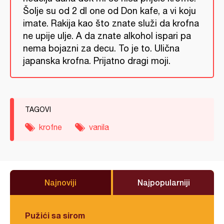
Šolje su od 2 dl one od Don kafe, a vi koju
imate. Rakija kao što znate služi da krofna
ne upije ulje. A da znate alkohol ispari pa
nema bojazni za decu. To je to. Ulična
japanska krofna. Prijatno dragi moji.
TAGOVI
krofne
vanila
Najnoviji
Najpopularniji
Pužići sa sirom