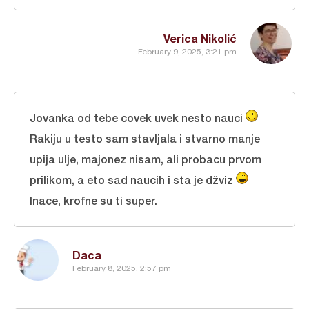
Verica Nikolić
February 9, 2025, 3:21 pm
Jovanka od tebe covek uvek nesto nauci
Rakiju u testo sam stavljala i stvarno manje
upija ulje, majonez nisam, ali probacu prvom
prilikom, a eto sad naucih i sta je džviz
Inace, krofne su ti super.
Daca
February 8, 2025, 2:57 pm