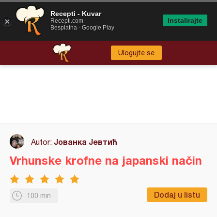
Recepti - Kuvar
Instalirajte
Recepti.com
Besplatna - Google Play
Ulogujte se
Јованка Јевтић
Autor:
Vrhunske krofne na japanski način
Dodaj u listu
100 min