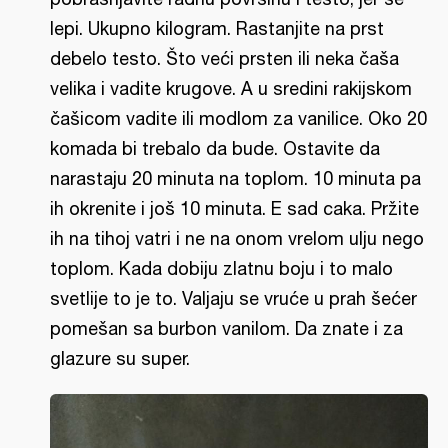
lepi. Ukupno kilogram. Rastanjite na prst
debelo testo. Što veći prsten ili neka čaša
velika i vadite krugove. A u sredini rakijskom
čašicom vadite ili modlom za vanilice. Oko 20
komada bi trebalo da bude. Ostavite da
narastaju 20 minuta na toplom. 10 minuta pa
ih okrenite i još 10 minuta. E sad caka. Pržite
ih na tihoj vatri i ne na onom vrelom ulju nego
toplom. Kada dobiju zlatnu boju i to malo
svetlije to je to. Valjaju se vruće u prah šećer
pomešan sa burbon vanilom. Da znate i za
glazure su super.