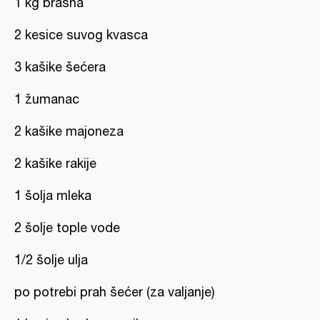
1 kg brašna
2 kesice suvog kvasca
3 kašike šećera
1 žumanac
2 kašike majoneza
2 kašike rakije
1 šolja mleka
2 šolje tople vode
1/2 šolje ulja
po potrebi prah šećer (za valjanje)