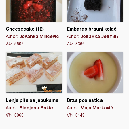
Cheesecake (12)
Embargo brauni kolač
Jovanka Milićević
Јованка Јевтић
Autor:
Autor:
5602
8366
Lenja pita sa jabukama
Brza poslastica
Sladjana Bokic
Maja Marković
Autor:
Autor:
8863
8149