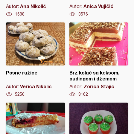
Ana Nikolić
Anica Vujičić
Autor:
Autor:
1698
3576
Posne ružice
Brz kolač sa keksom,
pudingom i džemom
Verica Nikolić
Zorica Stajić
Autor:
Autor:
5250
3162