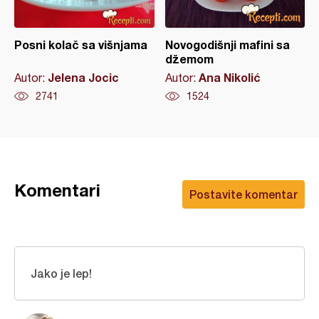
Posni kolač sa višnjama
Novogodišnji mafini sa
džemom
Jelena Jocic
Ana Nikolić
Autor:
Autor:
2741
1524
Komentari
Postavite komentar
Jako je lep!