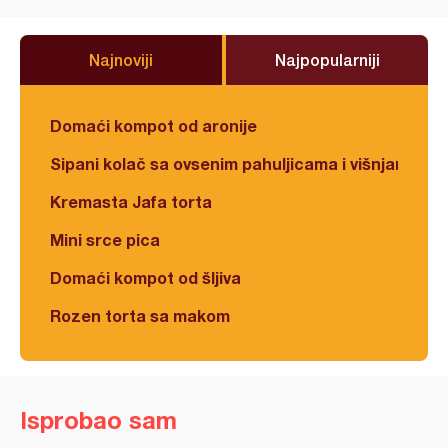
Najnoviji
Najpopularniji
Domaći kompot od aronije
Sipani kolač sa ovsenim pahuljicama i višnjama
Kremasta Jafa torta
Mini srce pica
Domaći kompot od šljiva
Rozen torta sa makom
Isprobao sam