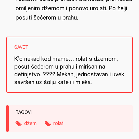
omiljenim džemom i ponovo urolati. Po želji
posuti šećerom u prahu.
SAVET
K’o nekad kod mame… rolat s džemom,
posut šećerom u prahu i mirisan na
detinjstvo. ???? Mekan, jednostavan i uvek
savršen uz šolju kafe ili mleka.
TAGOVI
džem
rolat