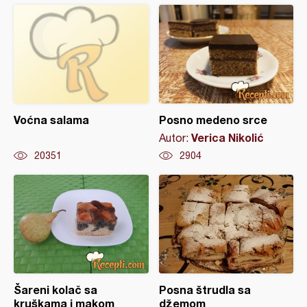
Voćna salama
Posno medeno srce
Verica Nikolić
Autor:
20351
2904
Šareni kolač sa
Posna štrudla sa
kruškama i makom
džemom