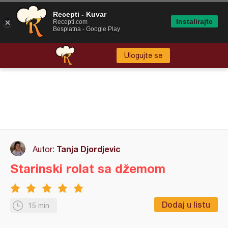
Recepti - Kuvar
Instalirajte
Recepti.com
Besplatna - Google Play
Ulogujte se
Tanja Djordjevic
Autor:
Starinski rolat sa džemom
Dodaj u listu
15 min