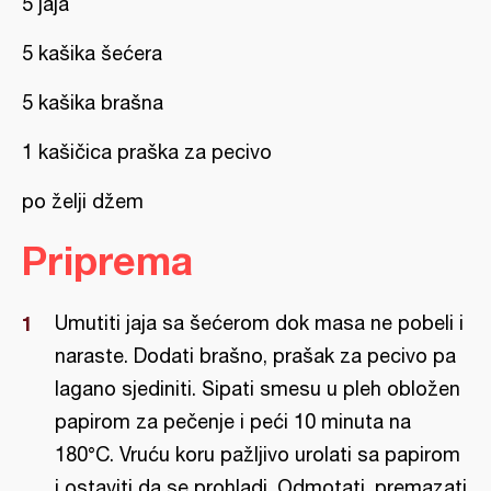
5 jaja
5 kašika šećera
5 kašika brašna
1 kašičica praška za pecivo
po želji džem
Priprema
Umutiti jaja sa šećerom dok masa ne pobeli i
naraste. Dodati brašno, prašak za pecivo pa
lagano sjediniti. Sipati smesu u pleh obložen
papirom za pečenje i peći 10 minuta na
180°C. Vruću koru pažljivo urolati sa papirom
i ostaviti da se prohladi. Odmotati, premazati