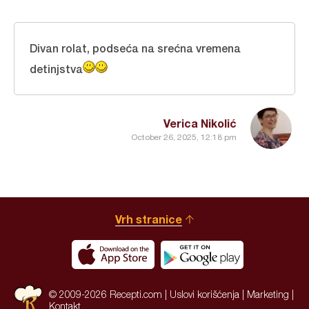
Divan rolat, podseća na srećna vremena
detinjstva
Verica Nikolić
October 26, 2025, 12:18 pm
Vrh stranice
© 2009-2026 Recepti.com |
Uslovi korišćenja
|
Marketing
|
Kontakt