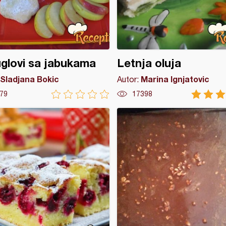
glovi sa jabukama
Letnja oluja
Sladjana Bokic
Marina Ignjatovic
Autor:
79
17398