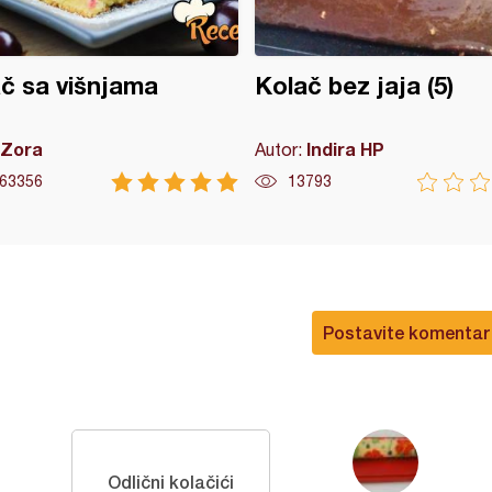
č sa višnjama
Kolač bez jaja (5)
Zora
Indira HP
Autor:
63356
13793
Postavite komentar
Odlični kolačići