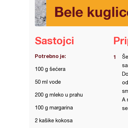
Bele kuglic
Sastojci
Pr
Potrebno je:
Še
sa
100 g šećera
Do
50 ml vode
od
sm
200 g mleko u prahu
A 
100 g margarina
se
2 kašike kokosa