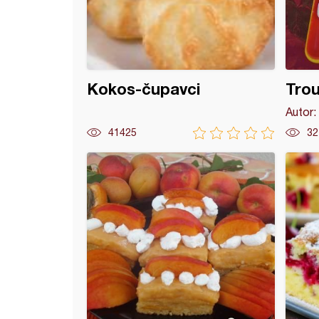
Kokos-čupavci
Trou
Autor:
41425
32