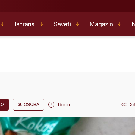
Ishrana
Saveti
Magazin
KO
30
OSOBA
15 min
26