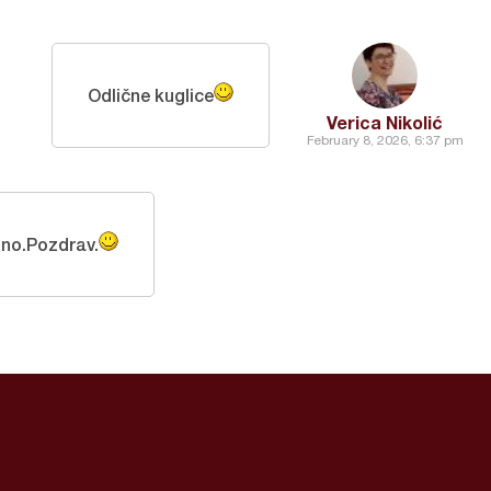
Odlične kuglice
Verica Nikolić
February 8, 2026, 6:37 pm
sno.Pozdrav.