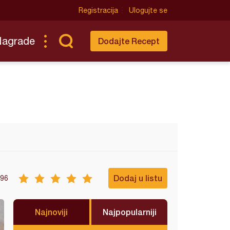
Registracija
Ulogujte se
Nagrade
Dodajte Recept
Dodaj u listu
96
Najnoviji
Najpopularniji