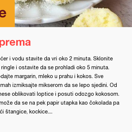
e
iprema
ćer i vodu stavite da vri oko 2 minuta. Sklonite
 ringle i ostavite da se prohladi oko 5 minuta.
dajte margarin, mleko u prahu i kokos. Sve
mah izmiksajte mikserom da se lepo sjedini. Od
ese oblikovati loptice i posuti odozgo kokosom.
može da se na pek papir utapka kao čokolada pa
ći štangice, kockice....