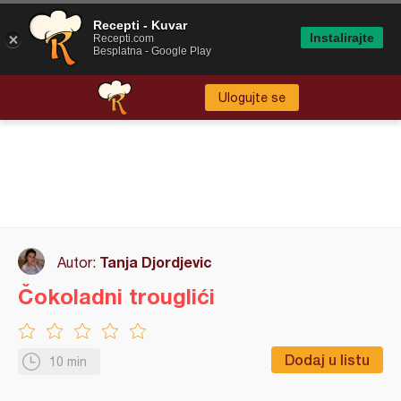
Recepti - Kuvar
Instalirajte
Recepti.com
Besplatna - Google Play
Ulogujte se
Tanja Djordjevic
Autor:
Čokoladni trouglići
Dodaj u listu
10 min