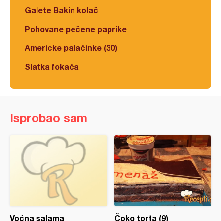
Galete Bakin kolač
Pohovane pečene paprike
Americke palačinke (30)
Slatka fokača
Isprobao sam
Voćna salama
Čoko torta (9)