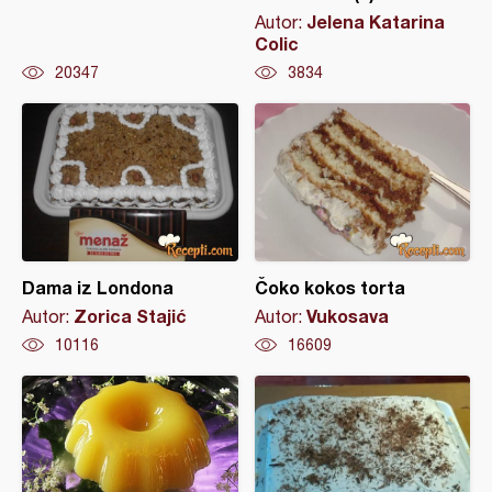
Jelena Katarina
Autor:
Colic
20347
3834
Dama iz Londona
Čoko kokos torta
Zorica Stajić
Vukosava
Autor:
Autor:
10116
16609