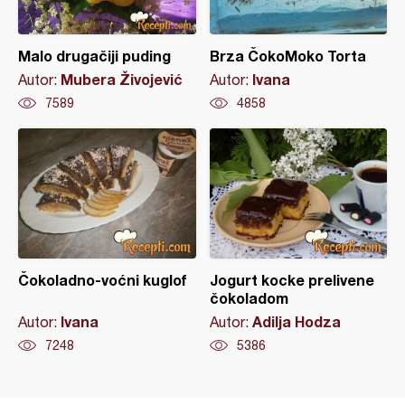
Malo drugačiji puding
Brza ČokoMoko Torta
Mubera Živojević
Ivana
Autor:
Autor:
7589
4858
Čokoladno-voćni kuglof
Jogurt kocke prelivene
čokoladom
Ivana
Adilja Hodza
Autor:
Autor:
7248
5386