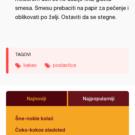
smesa. Smesu prebaciti na papir za pečenje i
oblikovati po želji. Ostaviti da se stegne.
TAGOVI
kakao
poslastica
Najnoviji
Najpopularniji
Šne-nokle kolač
Čoko-kokos sladoled