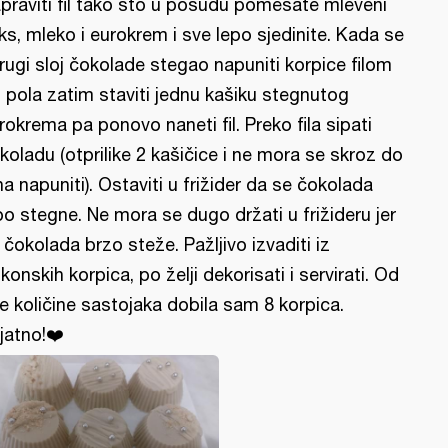
praviti fil tako što u posudu pomešate mleveni
ks, mleko i eurokrem i sve lepo sjedinite. Kada se
drugi sloj čokolade stegao napuniti korpice filom
 pola zatim staviti jednu kašiku stegnutog
rokrema pa ponovo naneti fil. Preko fila sipati
koladu (otprilike 2 kašičice i ne mora se skroz do
ha napuniti). Ostaviti u frižider da se čokolada
po stegne. Ne mora se dugo držati u frižideru jer
 čokolada brzo steže. Pažljivo izvaditi iz
likonskih korpica, po želji dekorisati i servirati. Od
e količine sastojaka dobila sam 8 korpica.
ijatno!❤️