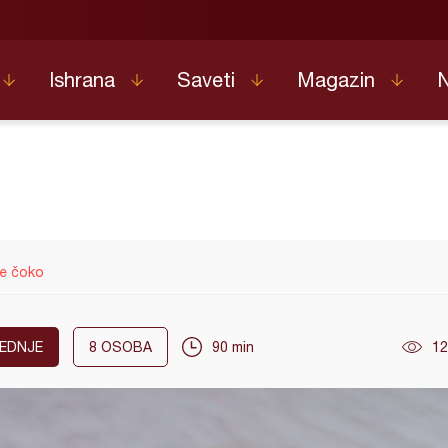
Ishrana
Saveti
Magazin
le čoko
EDNJE
8
OSOBA
90 min
12