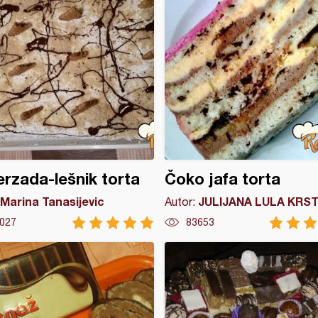
rzada-lešnik torta
Čoko jafa torta
Marina Tanasijevic
JULIJANA LULA KRST
Autor:
027
83653