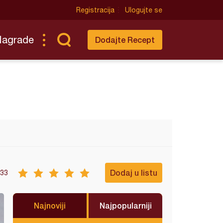
Registracija
Ulogujte se
Nagrade
Dodajte Recept
Dodaj u listu
33
Najnoviji
Najpopularniji