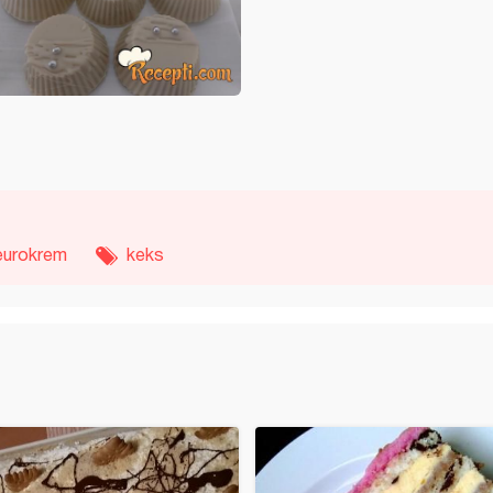
eurokrem
keks