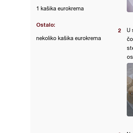
1 kašika eurokrema
Ostalo:
U 
nekoliko kašika eurokrema
čo
st
os