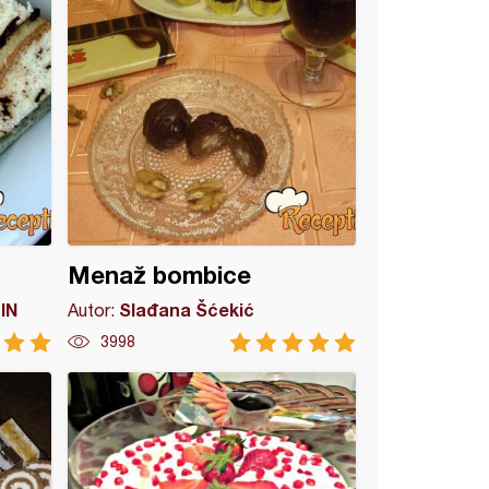
Menaž bombice
IN
Slađana Šćekić
Autor:
3998