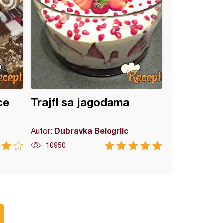
ce
Trajfl sa jagodama
Dubravka Belogrlic
Autor:
10950