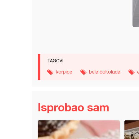
TAGOVI
korpice
bela čokolada
Isprobao sam
ž bombice