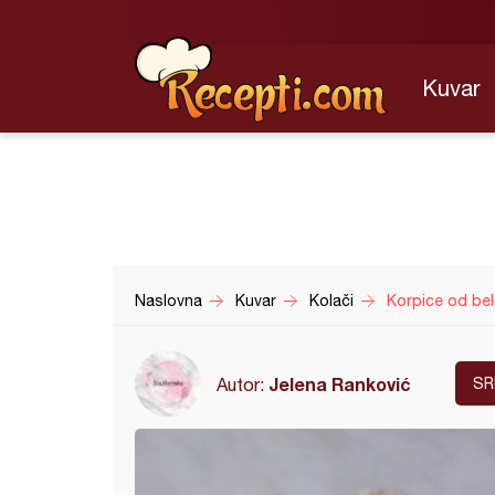
Kuvar
Naslovna
Kuvar
Kolači
Korpice od be
Jelena Ranković
Autor:
SR