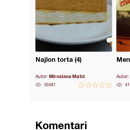
Najlon torta (4)
Mena
Miroslava Matić
Autor:
Autor:
35081
41
Komentari