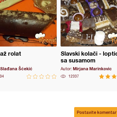
ž rolat
Slavski kolači - lopti
sa susamom
Slađana Šćekić
Mirjana Marinkovic
Autor:
04
12337
Postavite komentar