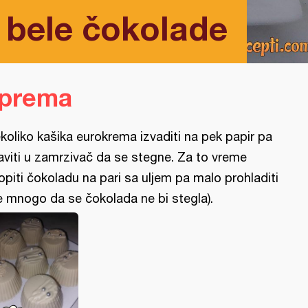
 bele čokolade
iprema
koliko kašika eurokrema izvaditi na pek papir pa
aviti u zamrzivač da se stegne. Za to vreme
opiti čokoladu na pari sa uljem pa malo prohladiti
e mnogo da se čokolada ne bi stegla).