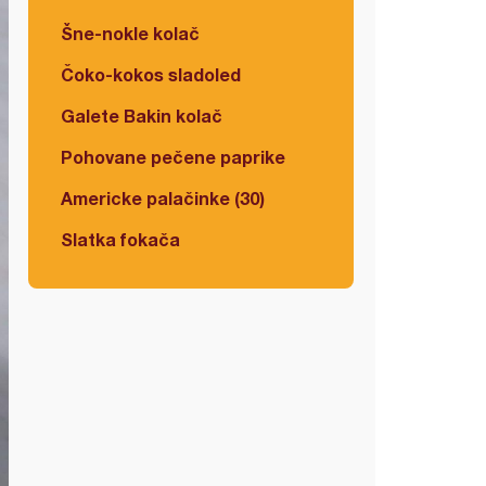
Šne-nokle kolač
Čoko-kokos sladoled
Galete Bakin kolač
Pohovane pečene paprike
Americke palačinke (30)
Slatka fokača