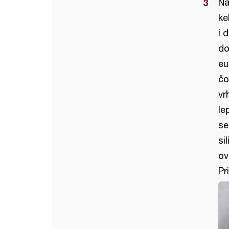
Na
ke
i 
do
eu
čo
vr
le
se
si
ov
Pr