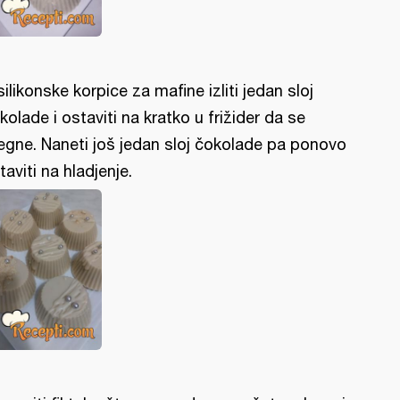
silikonske korpice za mafine izliti jedan sloj
kolade i ostaviti na kratko u frižider da se
egne. Naneti još jedan sloj čokolade pa ponovo
taviti na hladjenje.