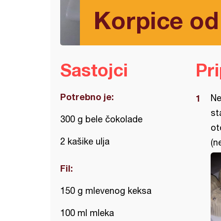
Korpice od
Sastojci
Pr
Potrebno je:
Ne
st
300 g bele čokolade
ot
2 kašike ulja
(n
Fil:
150 g mlevenog keksa
100 ml mleka