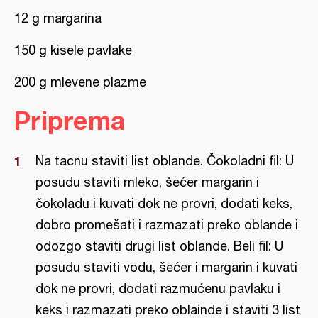
12 g margarina
150 g kisele pavlake
200 g mlevene plazme
Priprema
Na tacnu staviti list oblande. Čokoladni fil: U
posudu staviti mleko, šećer margarin i
čokoladu i kuvati dok ne provri, dodati keks,
dobro promešati i razmazati preko oblande i
odozgo staviti drugi list oblande. Beli fil: U
posudu staviti vodu, šećer i margarin i kuvati
dok ne provri, dodati razmućenu pavlaku i
keks i razmazati preko oblainde i staviti 3 list