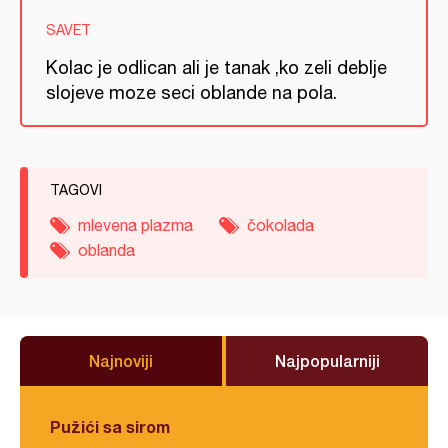
SAVET
Kolac je odlican ali je tanak ,ko zeli deblje
slojeve moze seci oblande na pola.
TAGOVI
mlevena plazma
čokolada
oblanda
Najnoviji
Najpopularniji
Pužići sa sirom