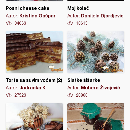
Posni cheese cake
Moj kolač
Kristina Gašpar
Danijela Djordjevic
Autor:
Autor:
34063
10615
Torta sa suvim voćem (2)
Slatke šišarke
Jadranka K
Mubera Živojević
Autor:
Autor:
27523
20860