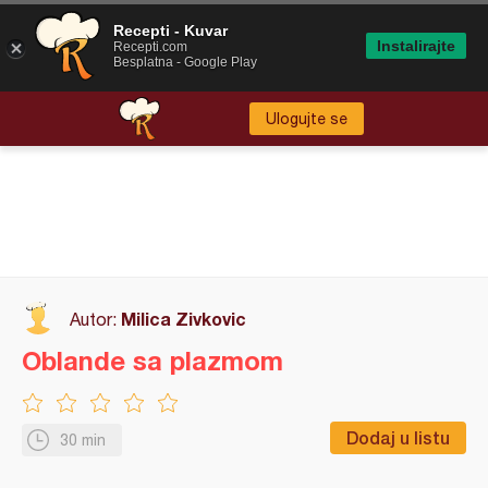
Recepti - Kuvar
Instalirajte
Recepti.com
Besplatna - Google Play
Ulogujte se
Milica Zivkovic
Autor:
Oblande sa plazmom
Dodaj u listu
30 min