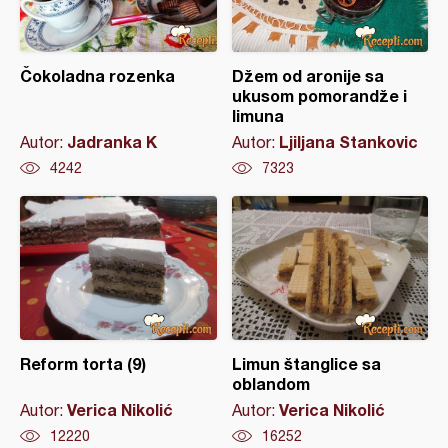
Čokoladna rozenka
Džem od aronije sa
ukusom pomorandže i
limuna
Jadranka K
Ljiljana Stankovic
Autor:
Autor:
4242
7323
Reform torta (9)
Limun štanglice sa
oblandom
Verica Nikolić
Verica Nikolić
Autor:
Autor:
12220
16252