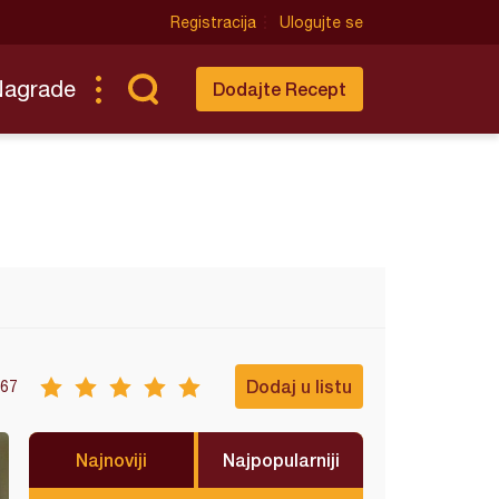
Registracija
Ulogujte se
Nagrade
Dodajte Recept
Dodaj u listu
67
Najnoviji
Najpopularniji