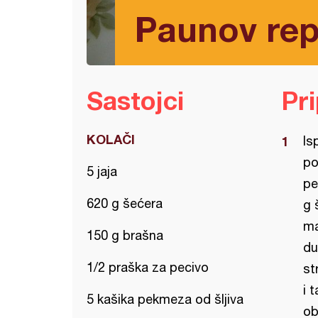
Paunov re
Sastojci
Pr
KOLAČI
Is
po
5 jaja
pe
620 g šećera
g 
ma
150 g brašna
du
1/2 praška za pecivo
st
i 
5 kašika pekmeza od šljiva
ob