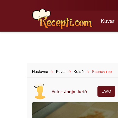
Kuvar
Naslovna
Kuvar
Kolači
Paunov rep
Janja Jurić
Autor:
LAKO