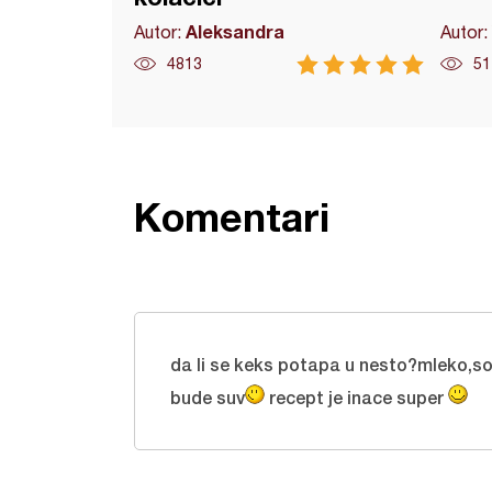
Aleksandra
Autor:
Autor:
4813
51
Komentari
da li se keks potapa u nesto?mleko,sok
bude suv
recept je inace super