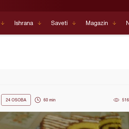
Ishrana
Saveti
Magazin
24
OSOBA
60 min
516