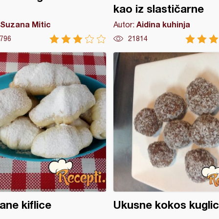
kao iz slastičarne
Suzana Mitic
Aidina kuhinja
Autor:
796
21814
ne kiflice
Ukusne kokos kugli