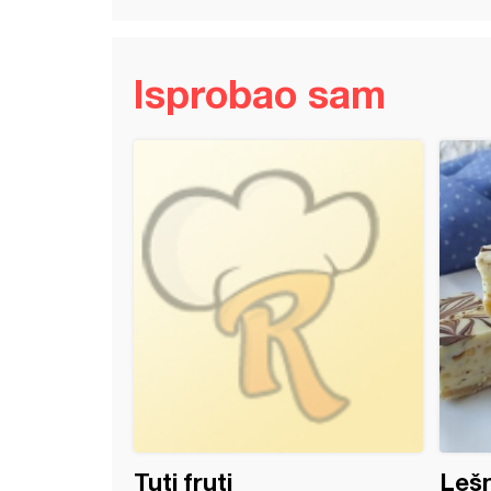
Isprobao sam
i sa jabukom (2)
Tuti fruti
Lešn