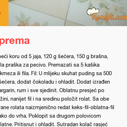
p
iprema
peći koru od 5 jaja, 120 g šećera, 150 g brašna,
la praška za pecivo. Premazati sa 5 kašika
kmeza ili fila. Fil: U mlijeku skuhat puding sa 500
šećera, dodat čokoladu i ohladit. Dodat izrađen
rgarin, rum i sve sjedinit. Oblatnu presjeć po
žini, nanijet fil i na sredinu položit rolat. Sa obe
rane rolata naizmjenično redat keks-fil-oblatna-fil
tako do vrha. Poklopit sa drugom polovicom
latne. Pritisnut i ohladit. Sutradan kolač rasjeć