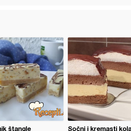
ik štangle
Sočni i kremasti kol