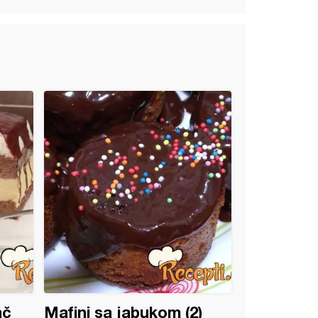
ač
Mafini sa jabukom (2)