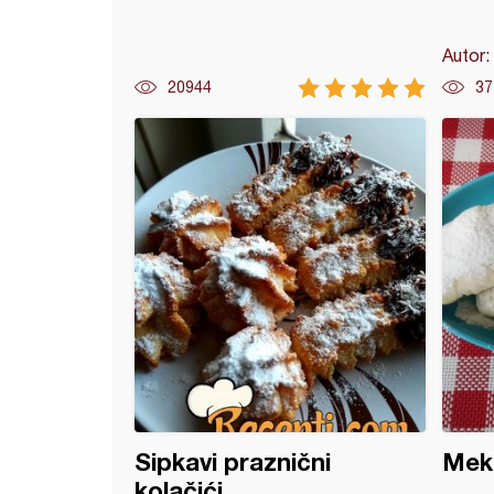
Autor:
20944
37
 rolat (9)
Sipkavi praznični
Meka
kolačići