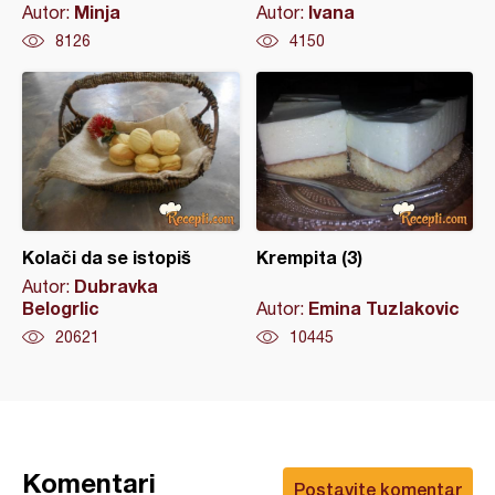
Minja
Ivana
Autor:
Autor:
8126
4150
Kolači da se istopiš
Krempita (3)
Dubravka
Autor:
Belogrlic
Emina Tuzlakovic
Autor:
20621
10445
Komentari
Postavite komentar