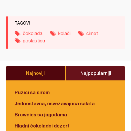
TAGOVI
čokolada
kolači
cimet
poslastica
Najnoviji
Najpopularniji
Pužići sa sirom
Jednostavna, osvežavajuća salata
Brownies sa jagodama
Hladni čokoladni dezert