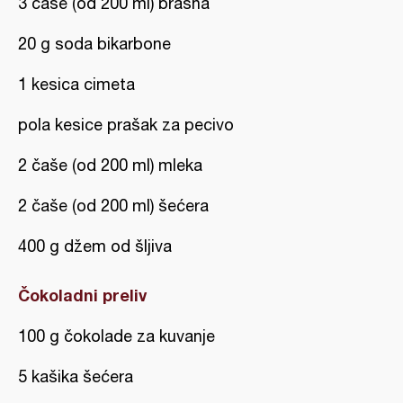
3 čaše (od 200 ml) brašna
20 g soda bikarbone
1 kesica cimeta
pola kesice prašak za pecivo
2 čaše (od 200 ml) mleka
2 čaše (od 200 ml) šećera
400 g džem od šljiva
Čokoladni preliv
100 g čokolade za kuvanje
5 kašika šećera