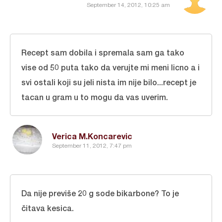
September 14, 2012, 10:25 am
Recept sam dobila i spremala sam ga tako
vise od 50 puta tako da verujte mi meni licno a i
svi ostali koji su jeli nista im nije bilo...recept je
tacan u gram u to mogu da vas uverim.
Verica M.Koncarevic
September 11, 2012, 7:47 pm
Da nije previše 20 g sode bikarbone? To je
čitava kesica.