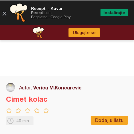
Recepti - Kuvar
Instalirajte
Recepti.com
Besplatna - Google Play
Ulogujte se
Verica M.Koncarevic
Autor:
Cimet kolac
Dodaj u listu
40 min