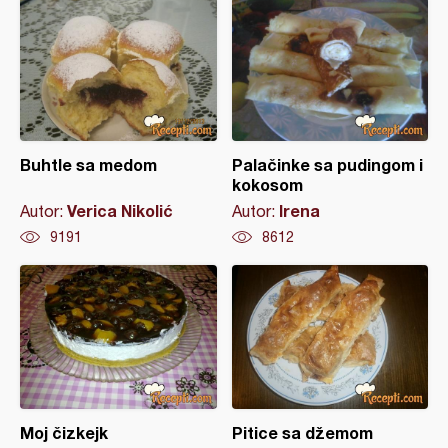
Buhtle sa medom
Palačinke sa pudingom i
kokosom
Verica Nikolić
Irena
Autor:
Autor:
9191
8612
Moj čizkejk
Pitice sa džemom