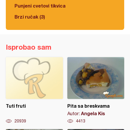
Punjeni cvetovi tikvica
Brzi ručak (3)
Isprobao sam
Tuti fruti
Pita sa breskvama
Angela Kis
Autor:
20939
4413