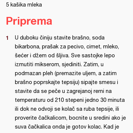
5 kašika mleka
Priprema
U duboku činiju stavite brašno, soda
bikarbona, prašak za pecivo, cimet, mleko,
šećer i džem od šljiva. Sve sastojke lepo
izmutiti mikserom, sjediniti. Zatim, u
podmazan pleh (premazite uljem, a zatim
brašno poprskajte tepsiju) sipajte smesu i
stavite da se peče u zagrejanoj rerni na
temperaturu od 210 stepeni jedno 30 minuta
ili dok ne odvoji se kolač sa ruba tepsije, ili
proverite čačkalicom, bocnite u sredini ako je
suva čačkalica onda je gotov kolac. Kad je