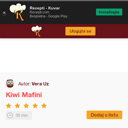
Recepti - Kuvar
Instalirajte
Recepti.com
Besplatna - Google Play
Ulogujte se
Vera Uz
Autor:
Kiwi Mafini
Dodaj u listu
30 min