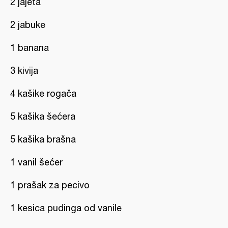
2 jajeta
2 jabuke
1 banana
3 kivija
4 kašike rogača
5 kašika šećera
5 kašika brašna
1 vanil šećer
1 prašak za pecivo
1 kesica pudinga od vanile