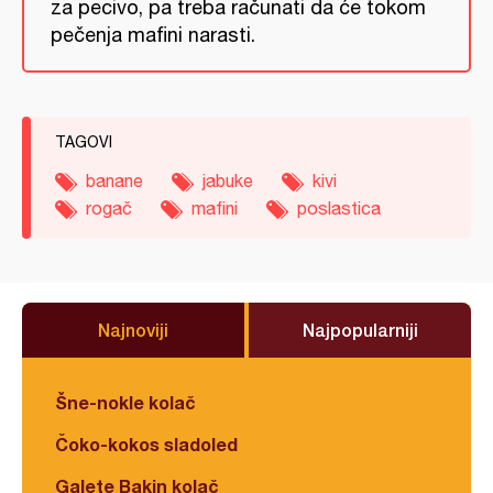
za pecivo, pa treba računati da će tokom
pečenja mafini narasti.
TAGOVI
banane
jabuke
kivi
rogač
mafini
poslastica
Najnoviji
Najpopularniji
Šne-nokle kolač
Čoko-kokos sladoled
Galete Bakin kolač