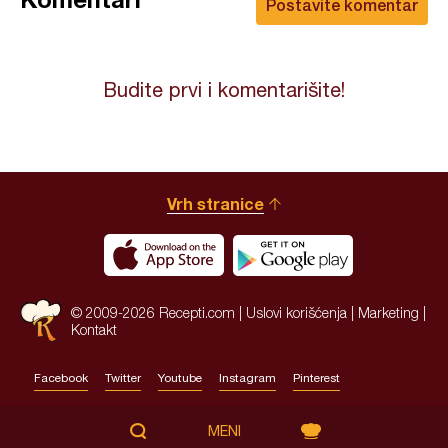
Postavite komentar
Budite prvi i komentarišite!
Vrh stranice
© 2009-2026 Recepti.com |
Uslovi korišćenja
|
Marketing
|
Kontakt
Facebook
Twitter
Youtube
Instagram
Pinterest
Site by:
HALO