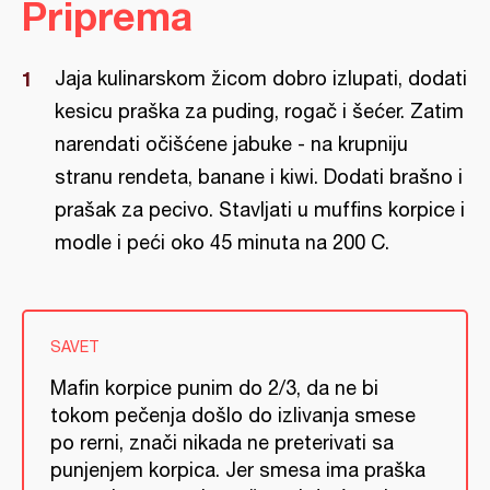
Priprema
Jaja kulinarskom žicom dobro izlupati, dodati
kesicu praška za puding, rogač i šećer. Zatim
narendati očišćene jabuke - na krupniju
stranu rendeta, banane i kiwi. Dodati brašno i
prašak za pecivo. Stavljati u muffins korpice i
modle i peći oko 45 minuta na 200 C.
SAVET
Mafin korpice punim do 2/3, da ne bi
tokom pečenja došlo do izlivanja smese
po rerni, znači nikada ne preterivati sa
punjenjem korpica. Jer smesa ima praška