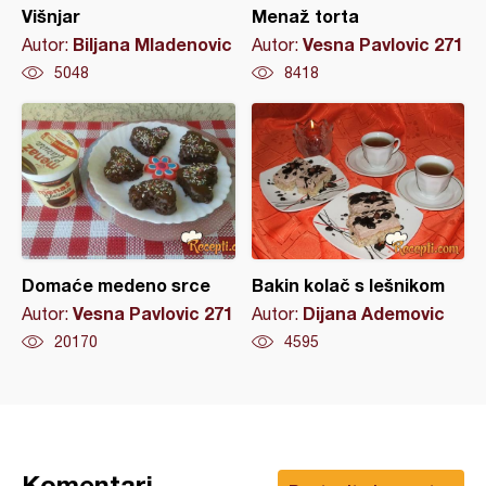
Višnjar
Menaž torta
Biljana Mladenovic
Vesna Pavlovic 271
Autor:
Autor:
5048
8418
Domaće medeno srce
Bakin kolač s lešnikom
Vesna Pavlovic 271
Dijana Ademovic
Autor:
Autor:
20170
4595
Komentari