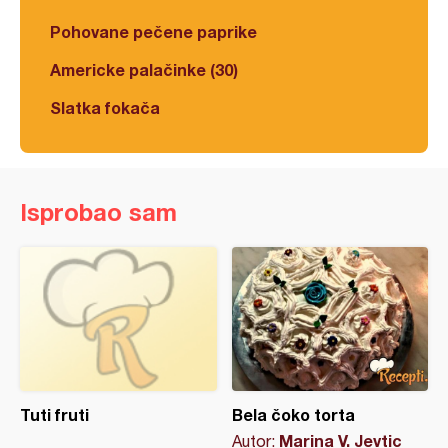
Pohovane pečene paprike
Americke palačinke (30)
Slatka fokača
Isprobao sam
Tuti fruti
Bela čoko torta
Marina V. Jevtic
Autor: