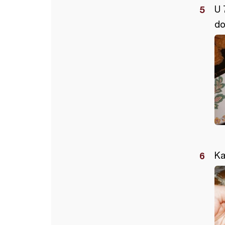
U 
do
Ka