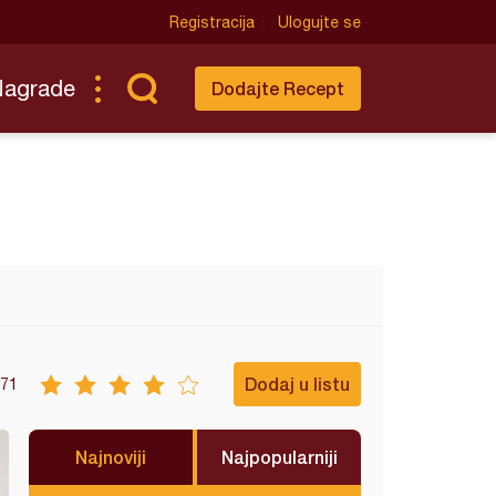
Registracija
Ulogujte se
Nagrade
Dodajte Recept
Dodaj u listu
71
Najnoviji
Najpopularniji