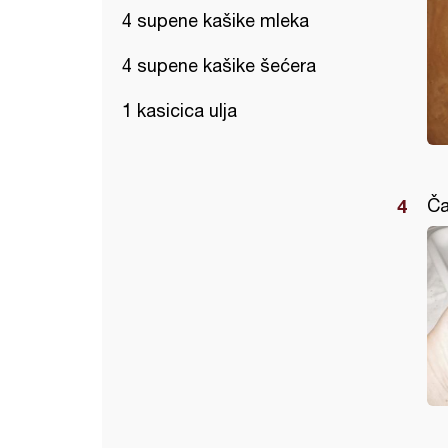
4 supene kašike mleka
4 supene kašike šećera
1 kasicica ulja
Ča