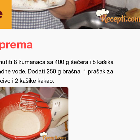
e
iprema
utiti 8 žumanaca sa 400 g šećera i 8 kašika
adne vode. Dodati 250 g brašna, 1 prašak za
civo i 2 kašike kakao.