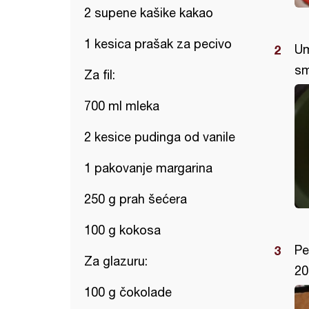
2 supene kašike kakao
1 kesica prašak za pecivo
Um
sm
Za fil:
700 ml mleka
2 kesice pudinga od vanile
1 pakovanje margarina
250 g prah šećera
100 g kokosa
Pe
Za glazuru:
20
100 g čokolade