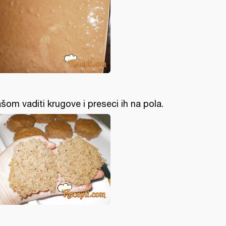
šom vaditi krugove i preseci ih na pola.