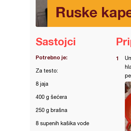
Ruske kap
Sastojci
Pr
Potrebno je:
Um
hl
Za testo:
pe
8 jaja
400 g šećera
250 g brašna
8 supenih kašika vode