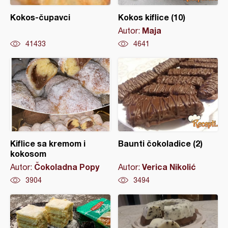
Kokos-čupavci
Kokos kiflice (10)
Maja
Autor:
41433
4641
Kiflice sa kremom i
Baunti čokoladice (2)
kokosom
Čokoladna Popy
Verica Nikolić
Autor:
Autor:
3904
3494