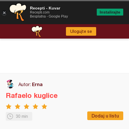
Recepti - Kuvar
Instalirajte
Recepti.com
Besplatna - Google Play
Ulogujte se
Erna
Autor:
Rafaelo kuglice
Dodaj u listu
30 min