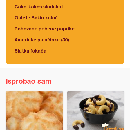
Čoko-kokos sladoled
Galete Bakin kolač
Pohovane pečene paprike
Americke palačinke (30)
Slatka fokača
Isprobao sam