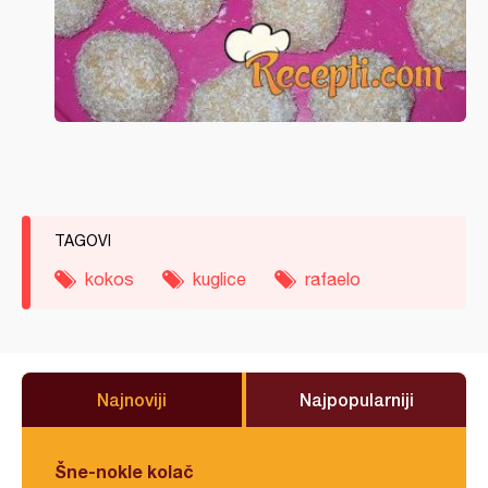
TAGOVI
kokos
kuglice
rafaelo
Najnoviji
Najpopularniji
Šne-nokle kolač