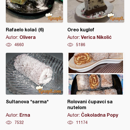
Rafaelo kolač (6)
Oreo kuglof
Olivera
Verica Nikolić
Autor:
Autor:
4660
5186
Sultanova *sarma*
Rolovani čupavci sa
nutelom
Erna
Čokoladna Popy
Autor:
Autor:
7532
11174