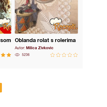
osom
Oblanda rolat s rolerima
Milica Zivkovic
Autor:
5236