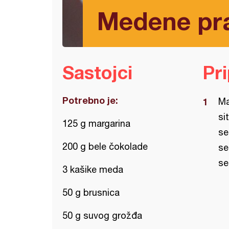
Medene pra
Sastojci
Pr
Potrebno je:
Ma
si
125 g margarina
se
200 g bele čokolade
se
se
3 kašike meda
50 g brusnica
50 g suvog grožđa