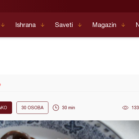
Ishrana
Saveti
Magazin
e
AKO
30
OSOBA
30 min
133