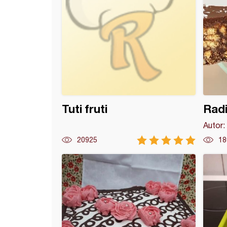
Tuti fruti
Radi
Autor:
20925
18
da rolat s rolerima