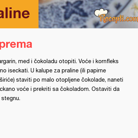
line
iprema
rgarin, med i čokoladu otopiti. Voće i kornfleks
tno iseckati. U kalupe za praline (ili papirne
širiće) staviti po malo otopljene čokolade, naneti
ckano voće i prekriti sa čokoladom. Ostaviti da
 stegnu.