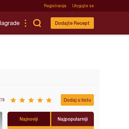
Registracija
Ulogujte se
Nagrade
Dodajte Recept
Dodaj u listu
79
Najnoviji
Najpopularniji