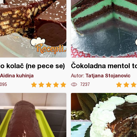
o kolač (ne pece se)
Čokoladna mentol t
Aidina kuhinja
Tatjana Stojanovic
Autor:
095
7237