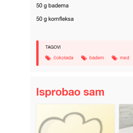
50 g badema
50 g kornfleksa
TAGOVI
čokolada
badem
med
Isprobao sam
 sa malinama