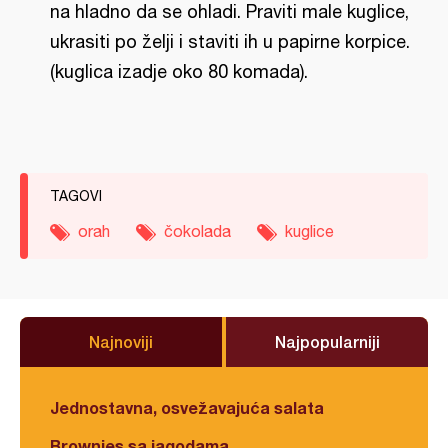
na hladno da se ohladi. Praviti male kuglice,
ukrasiti po želji i staviti ih u papirne korpice.
(kuglica izadje oko 80 komada).
TAGOVI
orah
čokolada
kuglice
Najnoviji
Najpopularniji
Jednostavna, osvežavajuća salata
Brownies sa jagodama