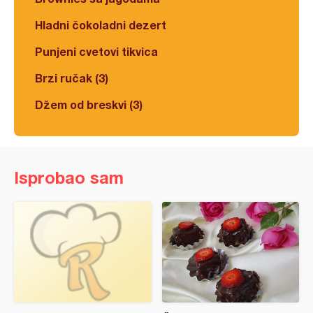
Hladni čokoladni dezert
Punjeni cvetovi tikvica
Brzi ručak (3)
Džem od breskvi (3)
Isprobao sam