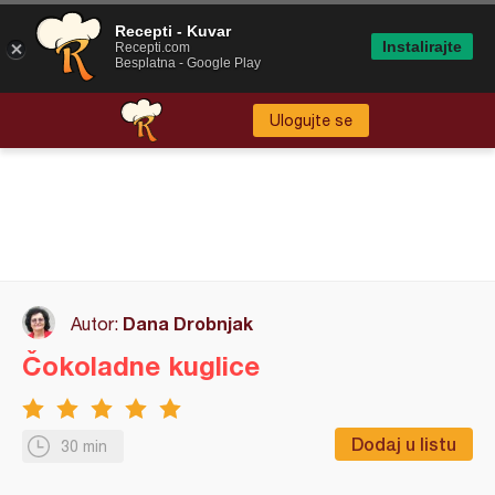
Recepti - Kuvar
Instalirajte
Recepti.com
Besplatna - Google Play
Ulogujte se
Dana Drobnjak
Autor:
Čokoladne kuglice
Dodaj u listu
30 min