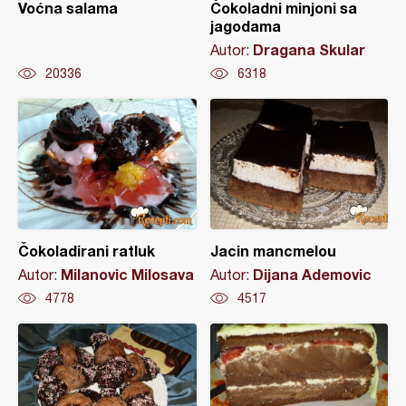
Voćna salama
Čokoladni minjoni sa
jagodama
Dragana Skular
Autor:
20336
6318
Čokoladirani ratluk
Jacin mancmelou
Milanovic Milosava
Dijana Ademovic
Autor:
Autor:
4778
4517