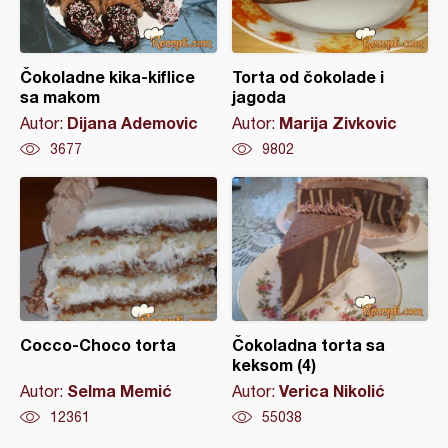
Čokoladne kika-kiflice
Torta od čokolade i
sa makom
jagoda
Dijana Ademovic
Marija Zivkovic
Autor:
Autor:
3677
9802
Cocco-Choco torta
Čokoladna torta sa
keksom (4)
Selma Memić
Verica Nikolić
Autor:
Autor:
12361
55038