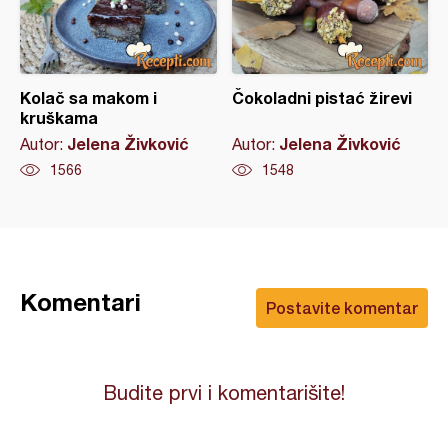
Kolač sa makom i
Čokoladni pistać žirevi
kruškama
Jelena Živković
Jelena Živković
Autor:
Autor:
1566
1548
Komentari
Postavite komentar
Budite prvi i komentarišite!