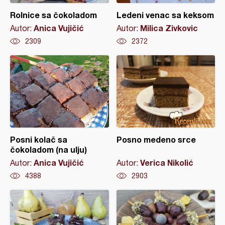
Rolnice sa čokoladom
Ledeni venac sa keksom
Anica Vujičić
Milica Zivkovic
Autor:
Autor:
2309
2372
Posni kolač sa
Posno medeno srce
čokoladom (na ulju)
Anica Vujičić
Verica Nikolić
Autor:
Autor:
4388
2903