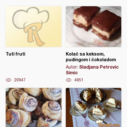
Tuti fruti
Kolač sa keksom,
pudingom i čokoladom
Sladjana Petrovic
Autor:
Simic
20947
4951