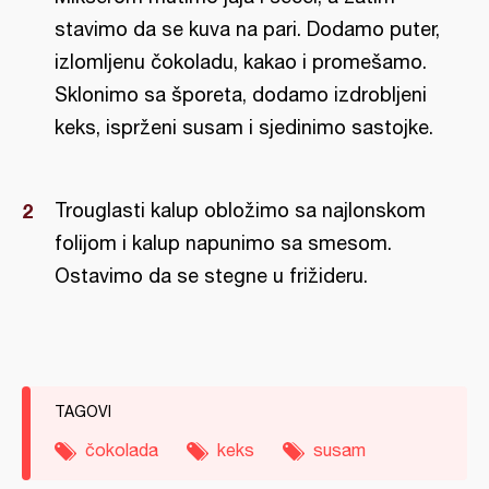
stavimo da se kuva na pari. Dodamo puter,
izlomljenu čokoladu, kakao i promešamo.
Sklonimo sa šporeta, dodamo izdrobljeni
keks, isprženi susam i sjedinimo sastojke.
Trouglasti kalup obložimo sa najlonskom
folijom i kalup napunimo sa smesom.
Ostavimo da se stegne u frižideru.
TAGOVI
čokolada
keks
susam