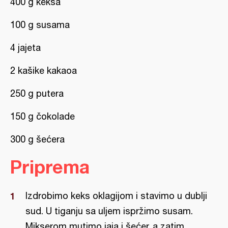
400 g keksa
100 g susama
4 jajeta
2 kašike kakaoa
250 g putera
150 g čokolade
300 g šećera
Priprema
Izdrobimo keks oklagijom i stavimo u dublji
sud. U tiganju sa uljem ispržimo susam.
Mikserom mutimo jaja i šećer, a zatim