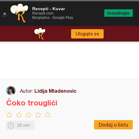
Recepti - Kuvar
Instalirajte
Recepti.com
Besplatna - Google Play
Ulogujte se
Lidija Mladenovic
Autor:
Čoko trouglići
Dodaj u listu
30 min