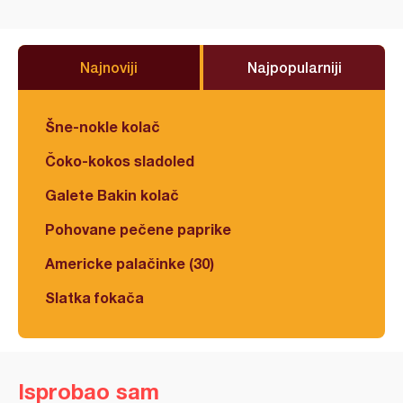
Najnoviji
Najpopularniji
Šne-nokle kolač
Čoko-kokos sladoled
Galete Bakin kolač
Pohovane pečene paprike
Americke palačinke (30)
Slatka fokača
Isprobao sam