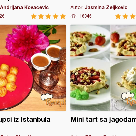
Andrijana Kovacevic
Jasmina Zeljkovic
Autor:
26
16346
upci iz Istanbula
Mini tart sa jagoda