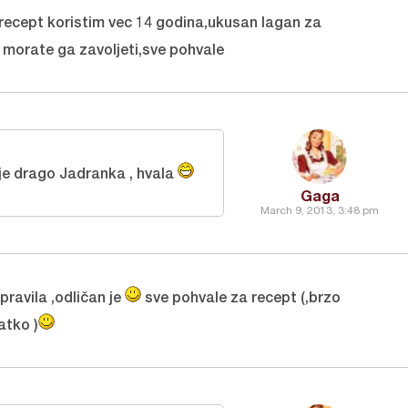
ecept koristim vec 14 godina,ukusan lagan za
a morate ga zavoljeti,sve pohvale
 je drago Jadranka , hvala
Gaga
March 9, 2013, 3:48 pm
pravila ,odličan je
sve pohvale za recept (,brzo
latko )