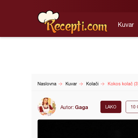
Kuvar
Naslovna
Kuvar
Kolači
Kokos kolač (3
Gaga
Autor:
LAKO
10