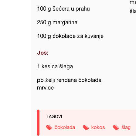
ma
100 g šećera u prahu
šl
250 g margarina
100 g čokolade za kuvanje
Još:
1 kesica šlaga
po želji rendana čokolada,
mrvice
TAGOVI
čokolada
kokos
šlag