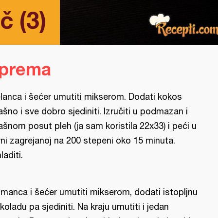
č (3)
iprema
lanca i šećer umutiti mikserom. Dodati kokos
ašno i sve dobro sjediniti. Izručiti u podmazan i
ašnom posut pleh (ja sam koristila 22x33) i peći u
rni zagrejanoj na 200 stepeni oko 15 minuta.
laditi.
manca i šećer umutiti mikserom, dodati istopljnu
koladu pa sjediniti. Na kraju umutiti i jedan