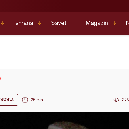
Ishrana
Saveti
Magazin
)
OSOBA
25 min
375