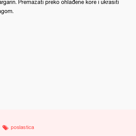
rgarin. Premazati preko ohlađene kore i ukrasiti
agom.
poslastica