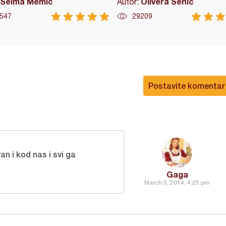
Selma Memić
Olivera Senić
Autor:
547
29209
Postavite komentar
n i kod nas i svi ga
Gaga
March 5, 2014, 4:25 pm