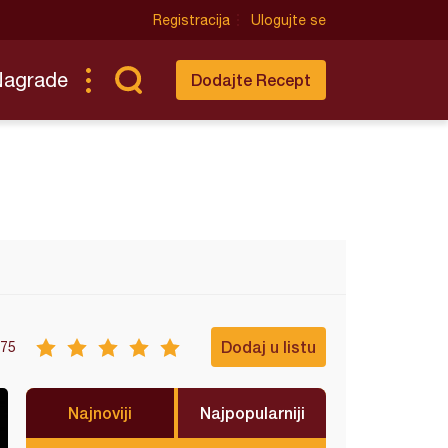
Registracija
Ulogujte se
Nagrade
Dodajte Recept
Dodaj u listu
75
Najnoviji
Najpopularniji