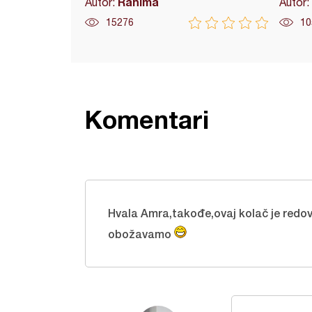
Rahima
Autor:
Autor:
15276
10
Komentari
Hvala Amra,takođe,ovaj kolač je redova
obožavamo