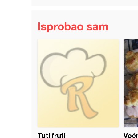
Isprobao sam
ta na krempitu
Tuti fruti
Voćn