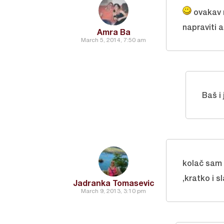
ovakav r
napraviti 
Amra Ba
March 5, 2014, 7:50 am
Baš i
kolač sam 
,kratko i s
Jadranka Tomasevic
March 9, 2013, 3:10 pm