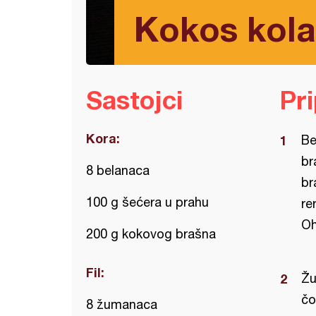
Kokos kola
Sastojci
Pr
Kora:
Be
br
8 belanaca
br
100 g šećera u prahu
re
Oh
200 g kokovog brašna
Fil:
Žu
čo
8 žumanaca