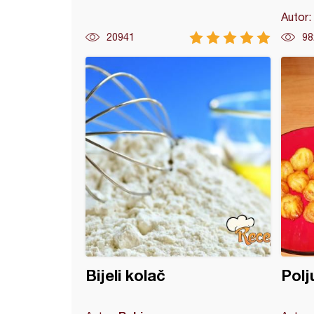
Autor:
20941
98
ita kao iz poslastičarnice
Bijeli kolač
Polj