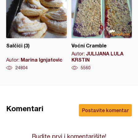
Salčići (3)
Voćni Cramble
JULIJANA LULA
Autor:
Marina Ignjatovic
KRSTIN
Autor:
24804
5560
Komentari
Postavite komentar
Budite prvi i komentarišite!