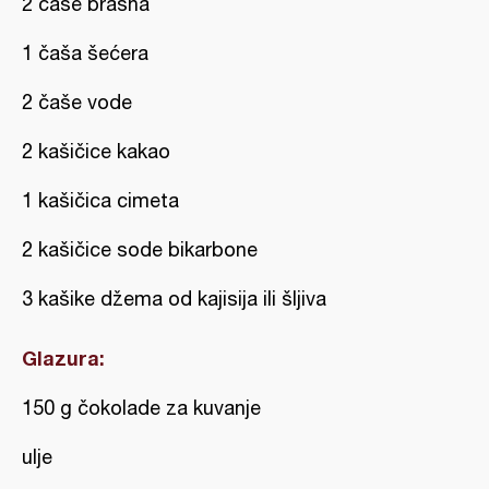
2 čaše brašna
1 čaša šećera
2 čaše vode
2 kašičice kakao
1 kašičica cimeta
2 kašičice sode bikarbone
3 kašike džema od kajisija ili šljiva
Glazura:
150 g čokolade za kuvanje
ulje