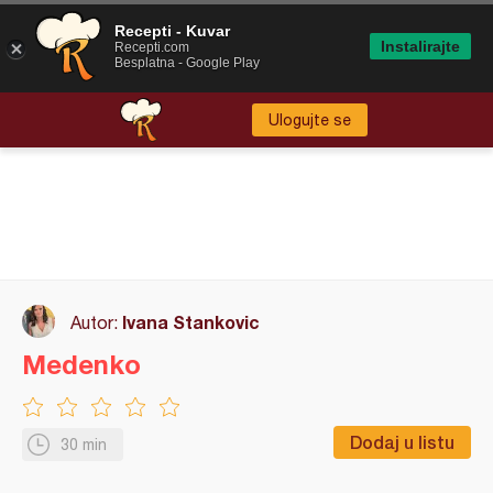
Recepti - Kuvar
Instalirajte
Recepti.com
Besplatna - Google Play
Ulogujte se
Ivana Stankovic
Autor:
Medenko
Dodaj u listu
30 min