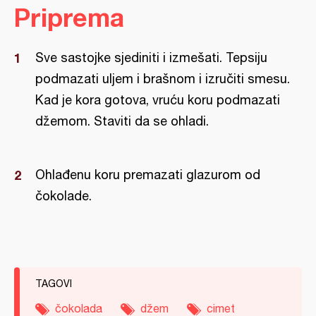
Priprema
Sve sastojke sjediniti i izmešati. Tepsiju
podmazati uljem i brašnom i izručiti smesu.
Kad je kora gotova, vruću koru podmazati
džemom. Staviti da se ohladi.
Ohlađenu koru premazati glazurom od
čokolade.
TAGOVI
čokolada
džem
cimet