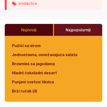
poslastica
Najnoviji
Najpopularniji
Pužići sa sirom
Jednostavna, osvežavajuća salata
Brownies sa jagodama
Hladni čokoladni dezert
Punjeni cvetovi tikvica
Brzi ručak (3)