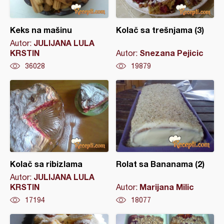
Keks na mašinu
Kolač sa trešnjama (3)
JULIJANA LULA
Autor:
KRSTIN
Snezana Pejicic
Autor:
36028
19879
Kolač sa ribizlama
Rolat sa Bananama (2)
JULIJANA LULA
Autor:
KRSTIN
Marijana Milic
Autor:
17194
18077