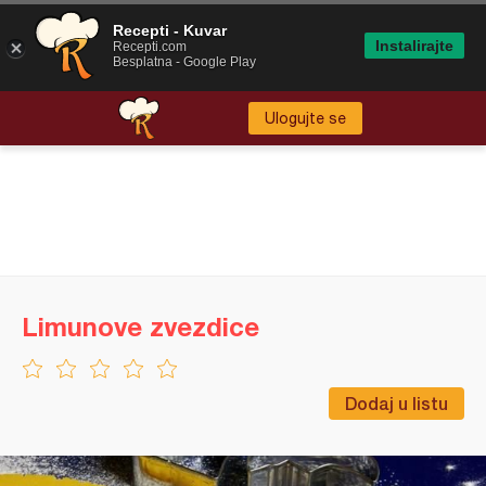
Recepti - Kuvar
Instalirajte
Recepti.com
Besplatna - Google Play
Ulogujte se
Limunove zvezdice
Dodaj u listu