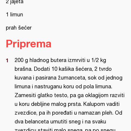
2 jajeta
1 limun
prah šećer
Priprema
200 g hladnog butera izmrviti u 1/2 kg
brašna. Dodati 10 kašika šećera, 2 tvrdo
kuvana i pasirana žumanceta, sok od jednog
limuna i nastruganu koru od pola limuna.
Zamesiti glatko testo, pa ga oklagijom razviti
u koru debljine malog prsta. Kalupom vaditi
zvezdice, pa ih poređati u namazan pleh. Od
dva belanceta umutiti sneg i na svaku
zvezdicu staviti malo snega, pa po snegu