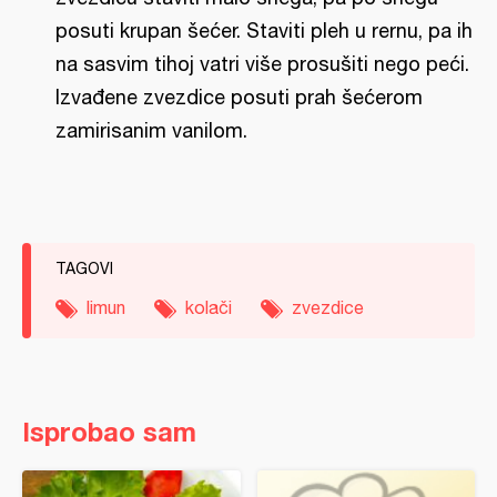
posuti krupan šećer. Staviti pleh u rernu, pa ih
na sasvim tihoj vatri više prosušiti nego peći.
Izvađene zvezdice posuti prah šećerom
zamirisanim vanilom.
TAGOVI
limun
kolači
zvezdice
Isprobao sam