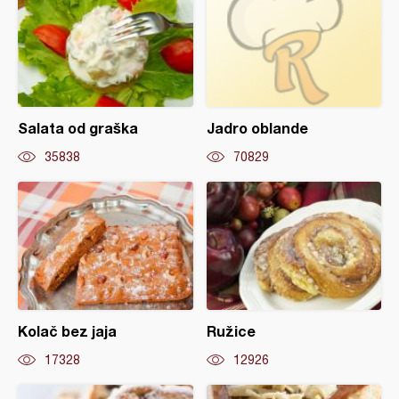
Salata od graška
Jadro oblande
35838
70829
Kolač bez jaja
Ružice
17328
12926