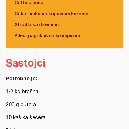
Ćufte u sosu
Čoko-moko sa kupovnim korama
Štrudla sa džemom
Pileći paprikaš sa krompirom
Sastojci
Potrebno je:
1/2 kg brašna
200 g butera
10 kašika šećera