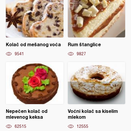
Kolač od mešanog voća
Rum štanglice
9541
9827
Nepečen kolač od
Voćni kolač sa kiselim
mlevenog keksa
mlekom
62515
12555