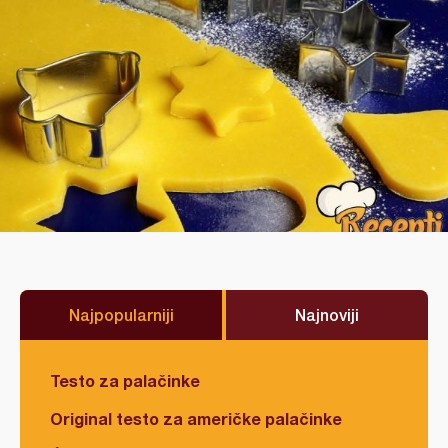
Najpopularniji
Najnoviji
Testo za palačinke
Original testo za američke palačinke