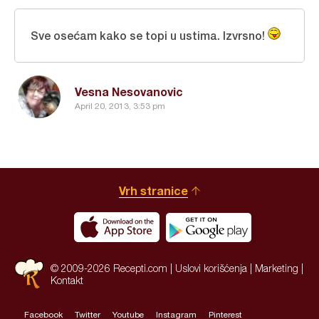
Sve osećam kako se topi u ustima. Izvrsno!
Vesna Nesovanovic
April 20, 2013, 3:53 pm
Vrh stranice
© 2009-2026 Recepti.com |
Uslovi korišćenja
|
Marketing
|
Kontakt
Facebook
Twitter
Youtube
Instagram
Pinterest