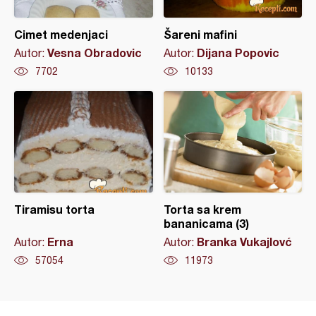
Cimet medenjaci
Šareni mafini
Vesna Obradovic
Dijana Popovic
Autor:
Autor:
7702
10133
Tiramisu torta
Torta sa krem
bananicama (3)
Erna
Branka Vukajlovć
Autor:
Autor:
57054
11973