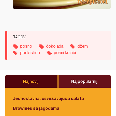
TAGOVI
posno
čokolada
džem
poslastica
posni kolači
Najnoviji
Najpopularniji
Jednostavna, osvežavajuća salata
Brownies sa jagodama