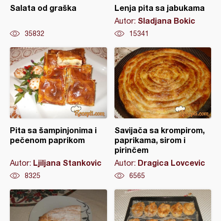
Salata od graška
Lenja pita sa jabukama
Sladjana Bokic
Autor:
35832
15341
Pita sa šampinjonima i
Savijača sa krompirom,
pečenom paprikom
paprikama, sirom i
pirinčem
Ljiljana Stankovic
Dragica Lovcevic
Autor:
Autor:
8325
6565