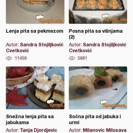
Lenja pita sa pekmezom
Posna pita sa višnjama
(2)
Sandra Stojiljković
Sandra Stojiljković
Autor:
Autor:
Cvetković
Cvetković
11458
5881
Snežna lenja pita sa
Sočna pita od jabuka i
jabukama
urmi
Tanja Djordjevic
Milanovic Milosava
Autor:
Autor: