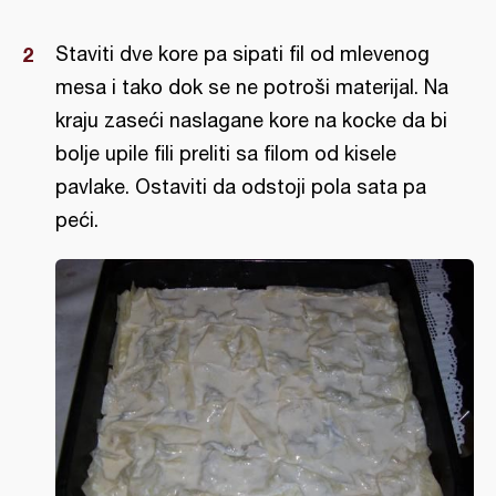
Staviti dve kore pa sipati fil od mlevenog
mesa i tako dok se ne potroši materijal. Na
kraju zaseći naslagane kore na kocke da bi
bolje upile fili preliti sa filom od kisele
pavlake. Ostaviti da odstoji pola sata pa
peći.