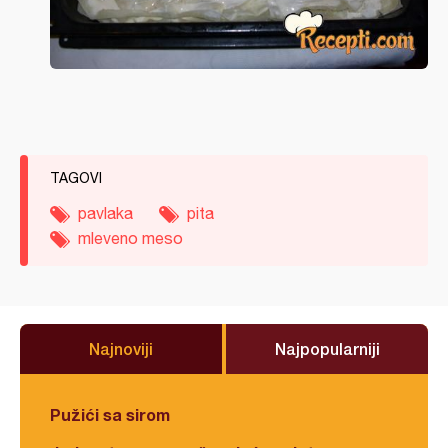
TAGOVI
pavlaka
pita
mleveno meso
Najnoviji
Najpopularniji
Pužići sa sirom