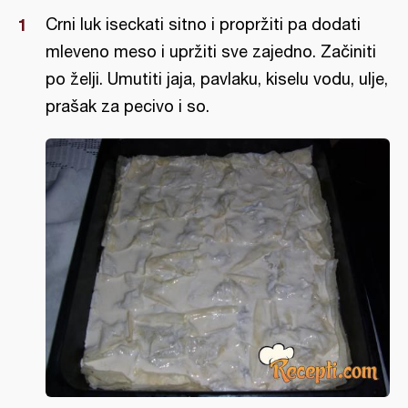
Crni luk iseckati sitno i propržiti pa dodati
mleveno meso i upržiti sve zajedno. Začiniti
po želji. Umutiti jaja, pavlaku, kiselu vodu, ulje,
prašak za pecivo i so.