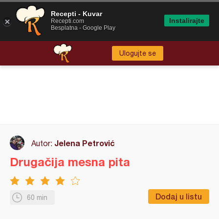
Recepti - Kuvar
Instalirajte
Recepti.com
Besplatna - Google Play
Ulogujte se
Jelena Petrović
Autor:
Drugačija mesna pita
Dodaj u listu
60 min