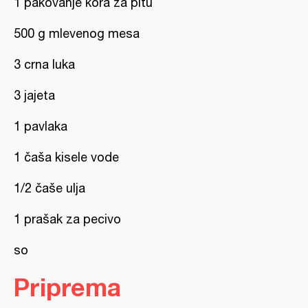
1 pakovanje kora za pitu
500 g mlevenog mesa
3 crna luka
3 jajeta
1 pavlaka
1 čaša kisele vode
1/2 čaše ulja
1 prašak za pecivo
so
Priprema