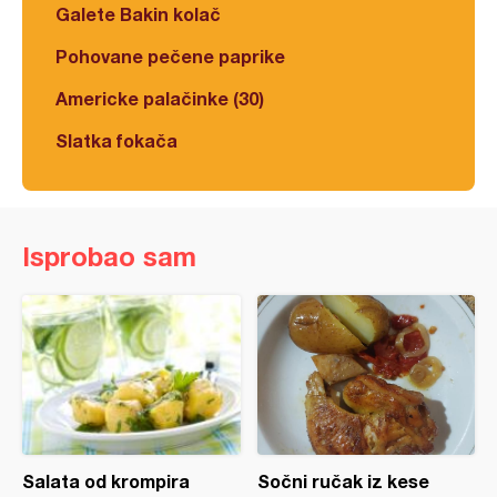
Galete Bakin kolač
Pohovane pečene paprike
Americke palačinke (30)
Slatka fokača
Isprobao sam
Salata od krompira
Sočni ručak iz kese