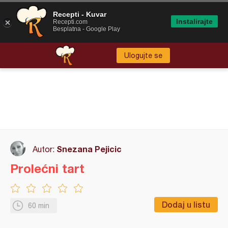
Recepti - Kuvar
Instalirajte
Recepti.com
Besplatna - Google Play
Ulogujte se
Snezana Pejicic
Autor:
Prolećni tart
Dodaj u listu
60 min