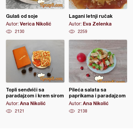
Gulaš od soje
Lagani letnji ručak
Verica Nikolić
Eva Zelenka
Autor:
Autor:
2130
2259
Topli sendviči sa
Pileća salata sa
paradajzom i krem sirom
paprikama i paradajzom
Ana Nikolić
Ana Nikolić
Autor:
Autor:
2121
2138