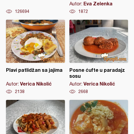
Eva Zelenka
Autor:
126694
1872
Plavi patlidžan sa jajima
Posne ćufte u paradajz
sosu
Verica Nikolić
Verica Nikolić
Autor:
Autor:
2138
2668