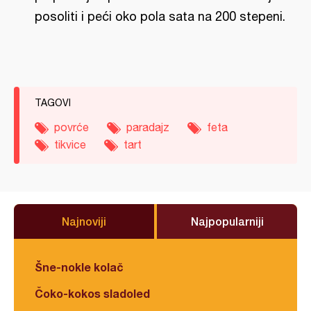
posoliti i peći oko pola sata na 200 stepeni.
TAGOVI
povrće
paradajz
feta
tikvice
tart
Najnoviji
Najpopularniji
Šne-nokle kolač
Čoko-kokos sladoled