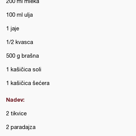
200 ml mleka
100 ml ulja
1 jaje
1/2 kvasca
500 g brašna
1 kašičica soli
1 kašičica šećera
Nadev:
2 tikvice
2 paradajza