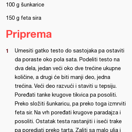
100 g šunkarice
150 g feta sira
Priprema
Umesiti gatko testo do sastojaka pa ostaviti
da poraste oko pola sata. Podeliti testo na
dva dela, jedan veći oko dve trećine ukupne
količine, a drugi će biti manji deo, jedna
trećina. Veći deo razvući i staviti u tepsiju.
Poređati tanke krugove tikvica pa posoliti.
Preko složiti šunkaricu, pa preko toga izmrviti
feta sir. Na vrh poređati krugove paradajza i
posoliti. Ostatak testa rastanjiti i iseći trake
pa poredjati preko tarta. Zaliti sa malo ulja i