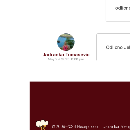
odlicn
Odlicno Je
Jadranka Tomasevic
May 29, 2013, 8:08 pm
© 2009-2026 Recepti.com |
Uslovi korišćen