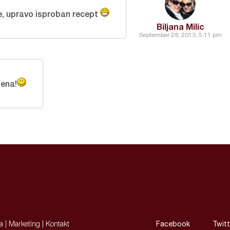
e, upravo isproban recept
Biljana Milic
September 29, 2013, 5:11 pm
lena!
ja
|
Marketing
|
Kontakt
Facebook
Twitt