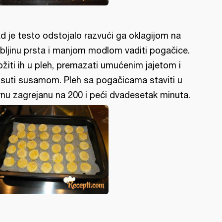
d je testo odstojalo razvući ga oklagijom na
bljinu prsta i manjom modlom vaditi pogačice.
ožiti ih u pleh, premazati umućenim jajetom i
suti susamom. Pleh sa pogačicama staviti u
rnu zagrejanu na 200 i peći dvadesetak minuta.