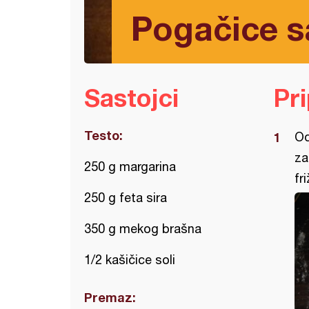
Pogačice sa
Sastojci
Pr
Testo:
Od
za
250 g margarina
fr
250 g feta sira
350 g mekog brašna
1/2 kašičice soli
Premaz: