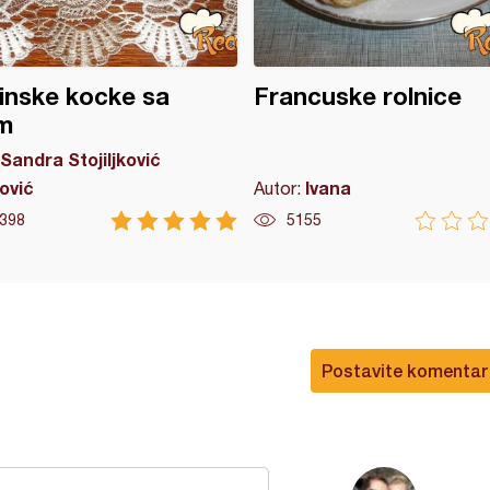
inske kocke sa
Francuske rolnice
m
Sandra Stojiljković
ović
Ivana
Autor:
398
5155
Postavite komentar