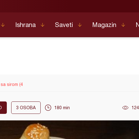
Ishrana
Saveti
Magazin
sa sirom (4
O
3
OSOBA
180 min
124