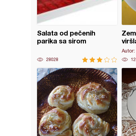
Salata od pečenih
Zemi
parika sa sirom
virš
Autor:
28028
12
e sa sirom