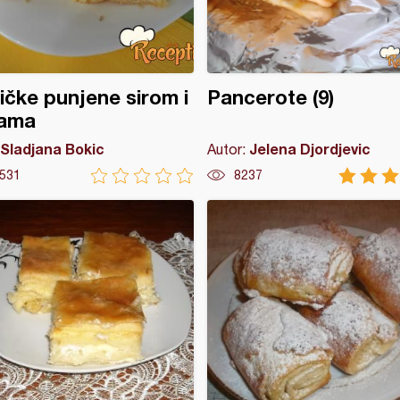
čke punjene sirom i
Pancerote (9)
lama
Sladjana Bokic
Jelena Djordjevic
Autor:
531
8237