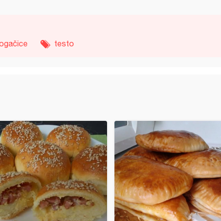
ogačice
testo