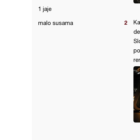
1 jaje
Ka
malo susama
de
Sl
po
re