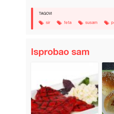
TAGOVI
sir
feta
susam
p
Isprobao sam
ružice (2)