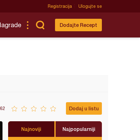
Registracija
Ulogujte se
Nagrade
Dodajte Recept
Dodaj u listu
62
Najnoviji
Najpopularniji