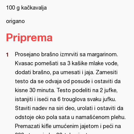
100 g kačkavalja
origano
Priprema
Prosejano brašno izmrviti sa margarinom.
Kvasac pomešati sa 3 kašike mlake vode,
dodati brašno, pa umesati i jaja. Zamesiti
testo da se odvaja od posude i ostaviti da
kisne 30 minuta. Testo podeliti na 2 jufke,
istanjiti i iseći na 6 trouglova svaku jufku.
Staviti nadev na siri deo, urolati i ostaviti da
odstoje oko pola sata u namašćenom plehu.
Premazati kifle umućenim jajetom i peći na