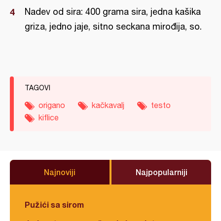
Nadev od sira: 400 grama sira, jedna kašika
griza, jedno jaje, sitno seckana mirođija, so.
TAGOVI
origano
kačkavalj
testo
kiflice
Najnoviji
Najpopularniji
Pužići sa sirom