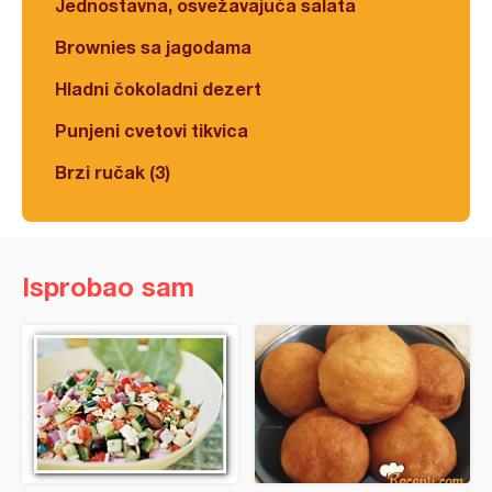
Jednostavna, osvežavajuća salata
Brownies sa jagodama
Hladni čokoladni dezert
Punjeni cvetovi tikvica
Brzi ručak (3)
Isprobao sam