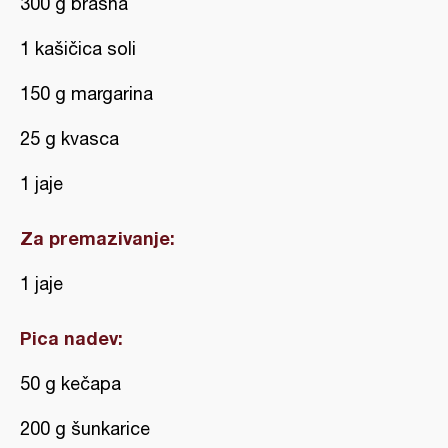
300 g brašna
1 kašičica soli
150 g margarina
25 g kvasca
1 jaje
Za premazivanje:
1 jaje
Pica nadev:
50 g kečapa
200 g šunkarice