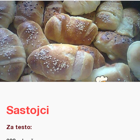
Sastojci
Za testo: