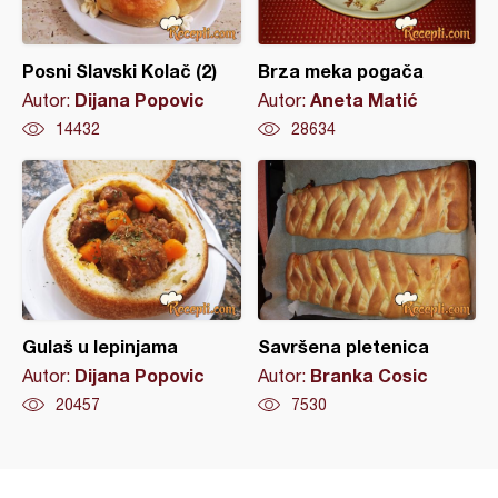
Posni Slavski Kolač (2)
Brza meka pogača
Dijana Popovic
Aneta Matić
Autor:
Autor:
14432
28634
Gulaš u lepinjama
Savršena pletenica
Dijana Popovic
Branka Cosic
Autor:
Autor:
20457
7530