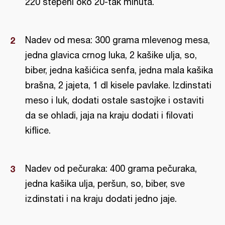
220 stepeni oko 20-tak minuta.
Nadev od mesa: 300 grama mlevenog mesa,
jedna glavica crnog luka, 2 kašike ulja, so,
biber, jedna kašićica senfa, jedna mala kašika
brašna, 2 jajeta, 1 dl kisele pavlake. Izdinstati
meso i luk, dodati ostale sastojke i ostaviti
da se ohladi, jaja na kraju dodati i filovati
kiflice.
Nadev od pečuraka: 400 grama pečuraka,
jedna kašika ulja, peršun, so, biber, sve
izdinstati i na kraju dodati jedno jaje.