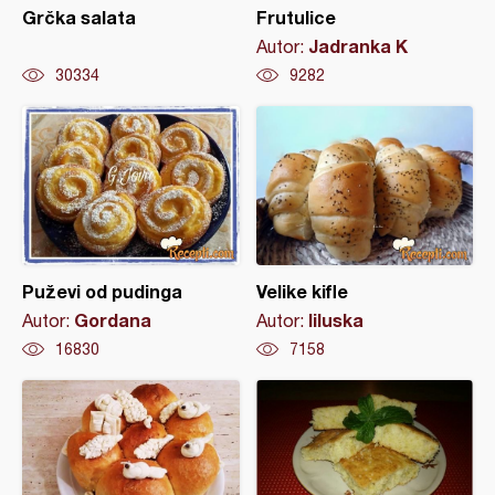
Grčka salata
Frutulice
Jadranka K
Autor:
30334
9282
Puževi od pudinga
Velike kifle
Gordana
liluska
Autor:
Autor:
16830
7158