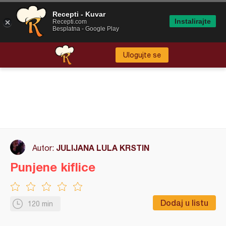
Recepti - Kuvar
Instalirajte
Recepti.com
Besplatna - Google Play
Ulogujte se
JULIJANA LULA KRSTIN
Autor:
Punjene kiflice
Dodaj u listu
120 min