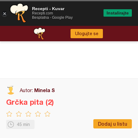
Recepti - Kuvar
Instalirajte
Recepti.com
Besplatna - Google Play
Ulogujte se
Minela S
Autor:
Grčka pita (2)
Dodaj u listu
45 min