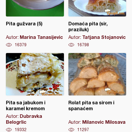
Pita gužvara (5)
Domaća pita (sir,
praziluk)
Marina Tanasijevic
Tatjana Stojanovic
Autor:
Autor:
16379
16798
Pita sa jabukom i
Rolat pita sa sirom i
karamel kremom
spanaćem
Dubravka
Autor:
Belogrlic
Milanovic Milosava
Autor:
19332
11297