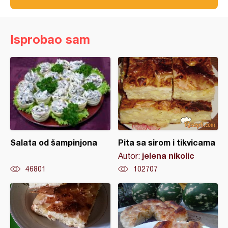
Isprobao sam
Salata od šampinjona
Pita sa sirom i tikvicama
jelena nikolic
Autor:
46801
102707