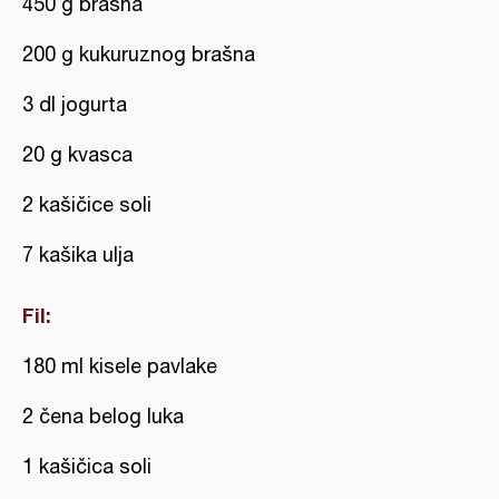
450 g brašna
200 g kukuruznog brašna
3 dl jogurta
20 g kvasca
2 kašičice soli
7 kašika ulja
Fil:
180 ml kisele pavlake
2 čena belog luka
1 kašičica soli