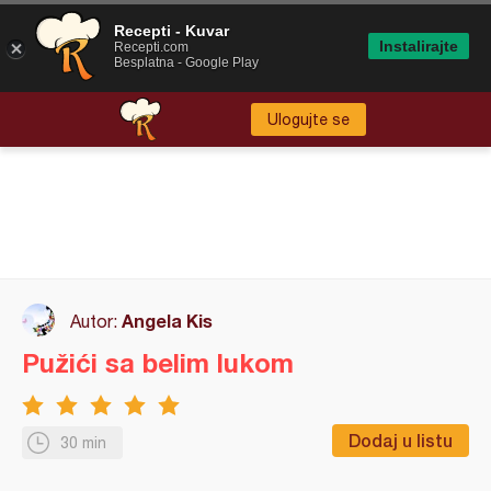
Recepti - Kuvar
Instalirajte
Recepti.com
Besplatna - Google Play
Ulogujte se
Angela Kis
Autor:
Pužići sa belim lukom
Dodaj u listu
30 min