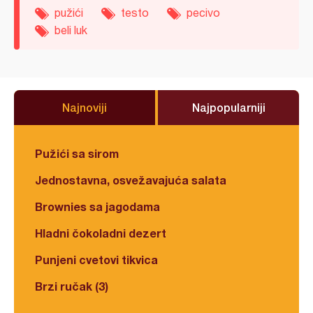
pužići
testo
pecivo
beli luk
Najnoviji
Najpopularniji
Pužići sa sirom
Jednostavna, osvežavajuća salata
Brownies sa jagodama
Hladni čokoladni dezert
Punjeni cvetovi tikvica
Brzi ručak (3)