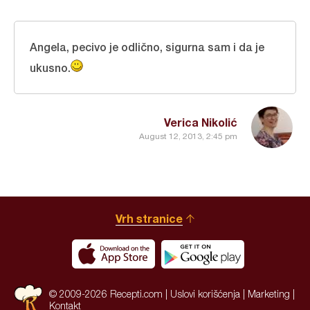
Angela, pecivo je odlično, sigurna sam i da je
ukusno.
Verica Nikolić
August 12, 2013, 2:45 pm
Vrh stranice
© 2009-2026 Recepti.com |
Uslovi korišćenja
|
Marketing
|
Kontakt