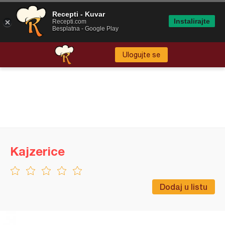
Recepti - Kuvar
Instalirajte
Recepti.com
Besplatna - Google Play
Ulogujte se
Kajzerice
Dodaj u listu