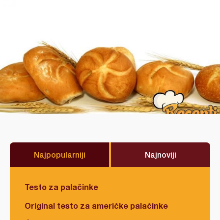
Najpopularniji
Najnoviji
Testo za palačinke
Original testo za američke palačinke