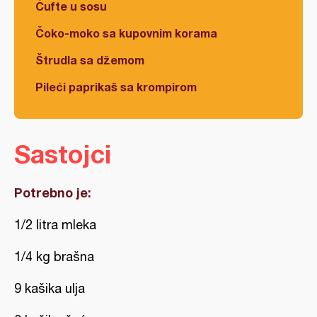
Ćufte u sosu
Čoko-moko sa kupovnim korama
Štrudla sa džemom
Pileći paprikaš sa krompirom
Sastojci
Potrebno je:
1/2 litra mleka
1/4 kg brašna
9 kašika ulja