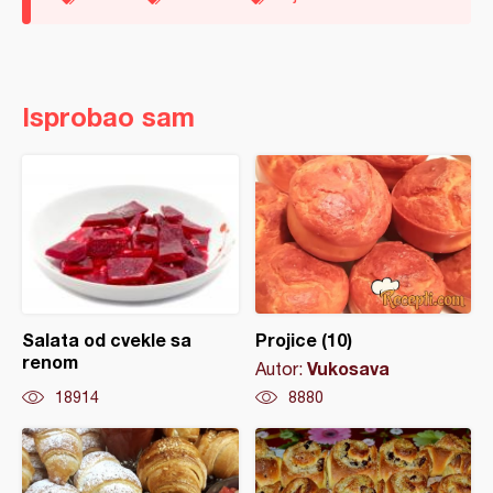
Isprobao sam
Salata od cvekle sa
Projice (10)
renom
Vukosava
Autor:
18914
8880