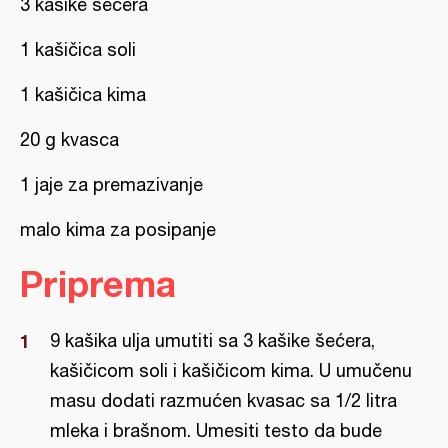
3 kašike šećera
1 kašičica soli
1 kašičica kima
20 g kvasca
1 jaje za premazivanje
malo kima za posipanje
Priprema
9 kašika ulja umutiti sa 3 kašike šećera,
kašičicom soli i kašičicom kima. U umučenu
masu dodati razmućen kvasac sa 1/2 litra
mleka i brašnom. Umesiti testo da bude