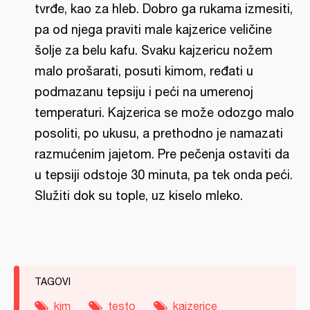
tvrđe, kao za hleb. Dobro ga rukama izmesiti,
pa od njega praviti male kajzerice veličine
šolje za belu kafu. Svaku kajzericu nožem
malo prošarati, posuti kimom, ređati u
podmazanu tepsiju i peći na umerenoj
temperaturi. Kajzerica se može odozgo malo
posoliti, po ukusu, a prethodno je namazati
razmućenim jajetom. Pre pečenja ostaviti da
u tepsiji odstoje 30 minuta, pa tek onda peći.
Služiti dok su tople, uz kiselo mleko.
TAGOVI
kim
testo
kajzerice