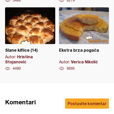
5486
6279
Slane kiflice (14)
Ekstra brza pogača
Hristina
Autor:
Stojanović
Verica Nikolić
Autor:
4490
9695
Komentari
Postavite komentar