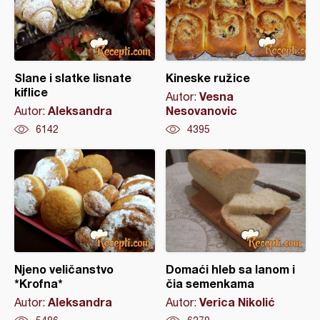
Slane i slatke lisnate
Kineske ružice
kiflice
Vesna
Autor:
Aleksandra
Nesovanovic
Autor:
6142
4395
Njeno veličanstvo
Domaći hleb sa lanom i
*Krofna*
čia semenkama
Aleksandra
Verica Nikolić
Autor:
Autor: