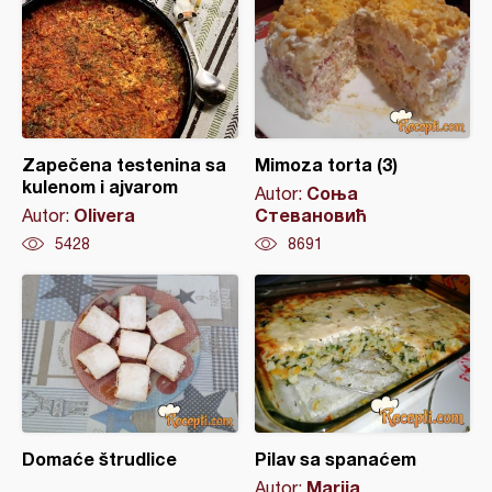
Zapečena testenina sa
Mimoza torta (3)
kulenom i ajvarom
Соња
Autor:
Olivera
Стевановић
Autor:
5428
8691
Domaće štrudlice
Pilav sa spanaćem
Marija
Autor: