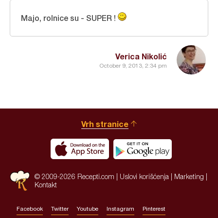
Majo, rolnice su - SUPER !
Verica Nikolić
October 9, 2013, 2:34 pm
Vrh stranice
© 2009-2026 Recepti.com |
Uslovi korišćenja
|
Marketing
|
Kontakt
Facebook
Twitter
Youtube
Instagram
Pinterest