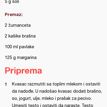
5 g soli
Premaz:
2 žumanceta
2 kašike brašna
100 ml pavlake
125 g margarina
Priprema
Kvasac razmutiti sa toplim mlekom i ostaviti
da nadođe. U nadošao kvasac dodati brašno,
so, jogurt, ulje, mleko i prašak za pecivo.
Umesiti testo i ostaviti da naraste. Testo