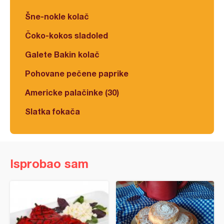
Šne-nokle kolač
Čoko-kokos sladoled
Galete Bakin kolač
Pohovane pečene paprike
Americke palačinke (30)
Slatka fokača
Isprobao sam