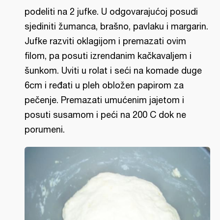
podeliti na 2 jufke. U odgovarajućoj posudi
sjediniti žumanca, brašno, pavlaku i margarin.
Jufke razviti oklagijom i premazati ovim
filom, pa posuti izrendanim kačkavaljem i
šunkom. Uviti u rolat i seći na komade duge
6cm i ređati u pleh obložen papirom za
pečenje. Premazati umućenim jajetom i
posuti susamom i peći na 200 C dok ne
porumeni.