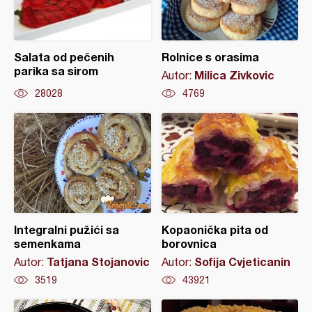
Salata od pečenih
Rolnice s orasima
parika sa sirom
Milica Zivkovic
Autor:
28028
4769
Integralni pužići sa
Kopaonička pita od
semenkama
borovnica
Tatjana Stojanovic
Sofija Cvjeticanin
Autor:
Autor:
3519
43921