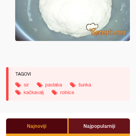
TAGOVI
sir
pavlaka
šunka
kačkavalj
rolnice
Najnoviji
Najpopularniji