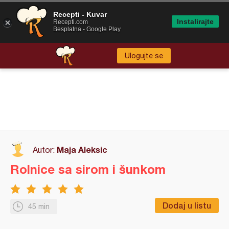
Recepti - Kuvar
Instalirajte
Recepti.com
Besplatna - Google Play
Ulogujte se
Maja Aleksic
Autor:
Rolnice sa sirom i šunkom
Dodaj u listu
45 min