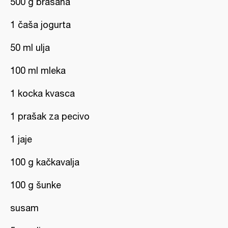
500 g brašana
1 čaša jogurta
50 ml ulja
100 ml mleka
1 kocka kvasca
1 prašak za pecivo
1 jaje
100 g kačkavalja
100 g šunke
susam