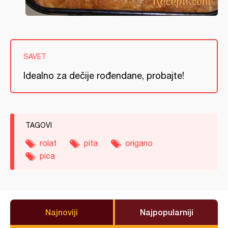
SAVET
Idealno za dečije rođendane, probajte!
TAGOVI
rolat
pita
origano
pica
Najnoviji
Najpopularniji