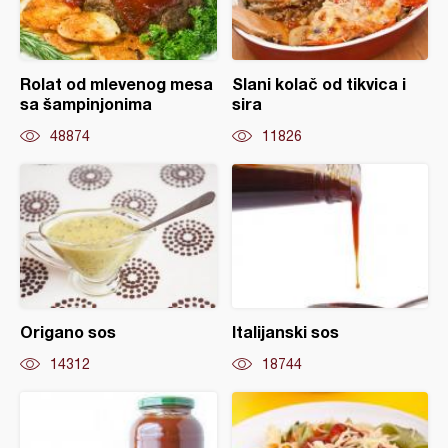
Rolat od mlevenog mesa
Slani kolač od tikvica i
sa šampinjonima
sira
48874
11826
Origano sos
Italijanski sos
14312
18744