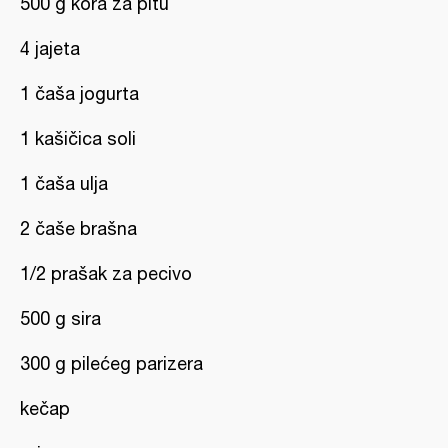
500 g kora za pitu
4 jajeta
1 čaša jogurta
1 kašičica soli
1 čaša ulja
2 čaše brašna
1/2 prašak za pecivo
500 g sira
300 g pilećeg parizera
kečap