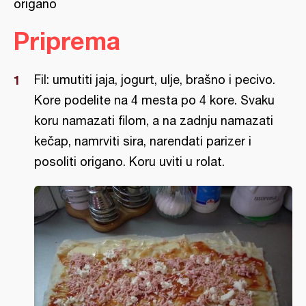
origano
Priprema
Fil: umutiti jaja, jogurt, ulje, brašno i pecivo.
Kore podelite na 4 mesta po 4 kore. Svaku
koru namazati filom, a na zadnju namazati
kečap, namrviti sira, narendati parizer i
posoliti origano. Koru uviti u rolat.