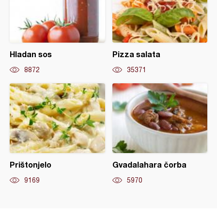
Hladan sos
Pizza salata
8872
35371
Prištonjelo
Gvadalahara čorba
9169
5970