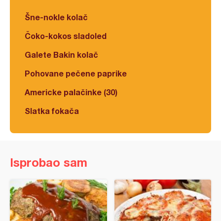
Šne-nokle kolač
Čoko-kokos sladoled
Galete Bakin kolač
Pohovane pečene paprike
Americke palačinke (30)
Slatka fokača
Isprobao sam