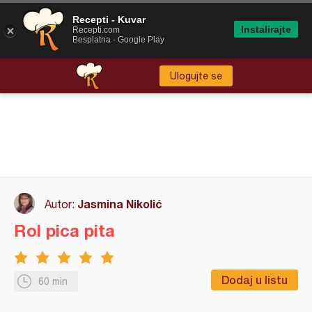
Recepti - Kuvar
Instalirajte
Recepti.com
Besplatna - Google Play
Ulogujte se
Jasmina Nikolić
Autor:
Rol pica pita
Dodaj u listu
60 min