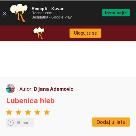
Recepti - Kuvar
Instalirajte
Recepti.com
Besplatna - Google Play
Ulogujte se
Dijana Ademovic
Autor:
Lubenica hleb
Dodaj u listu
60 min