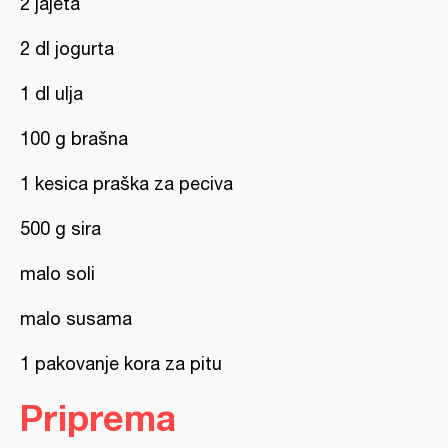
2 jajeta
2 dl jogurta
1 dl ulja
100 g brašna
1 kesica praška za peciva
500 g sira
malo soli
malo susama
1 pakovanje kora za pitu
Priprema