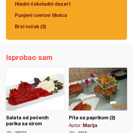
Hladni čokoladni dezert
Punjeni cvetovi tikvica
Brzi ručak (3)
Isprobao sam
Salata od pečenih
Pita sa paprikom (2)
parika sa sirom
Marija
Autor: