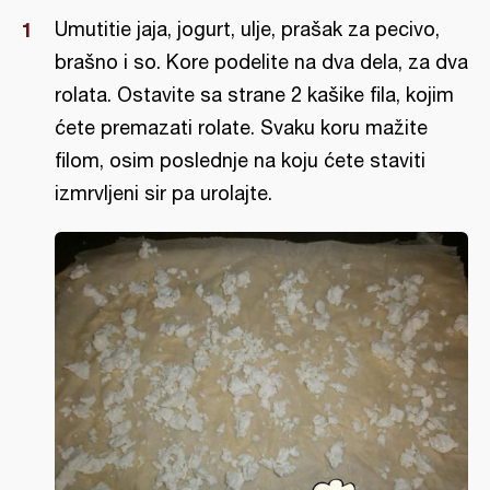
Umutitie jaja, jogurt, ulje, prašak za pecivo,
brašno i so. Kore podelite na dva dela, za dva
rolata. Ostavite sa strane 2 kašike fila, kojim
ćete premazati rolate. Svaku koru mažite
filom, osim poslednje na koju ćete staviti
izmrvljeni sir pa urolajte.