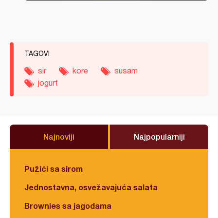
TAGOVI
sir
kore
susam
jogurt
Najnoviji
Najpopularniji
Pužići sa sirom
Jednostavna, osvežavajuća salata
Brownies sa jagodama