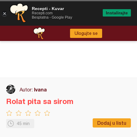
Recepti - Kuvar
Instalirajte
Recepti.com
Besplatna - Google Play
Ulogujte se
Ivana
Autor:
Rolat pita sa sirom
Dodaj u listu
45 min