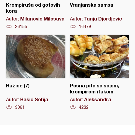
Krompiruša od gotovih
Vranjanska samsa
kora
Milanovic Milosava
Tanja Djordjevic
Autor:
Autor:
26155
16479
Ružice (7)
Posna pita sa sojom,
krompirom i lukom
Bašić Sofija
Aleksandra
Autor:
Autor:
3061
4232