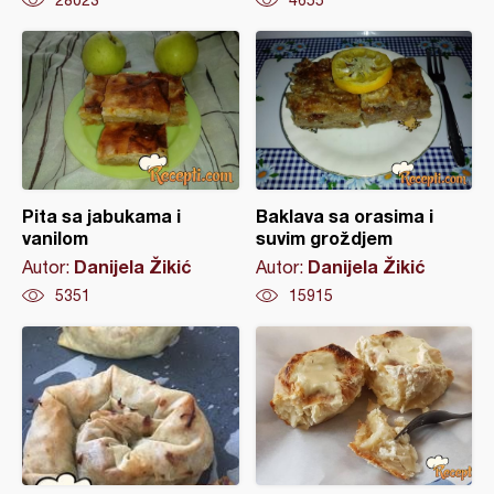
28023
4655
Pita sa jabukama i
Baklava sa orasima i
vanilom
suvim groždjem
Danijela Žikić
Danijela Žikić
Autor:
Autor:
5351
15915