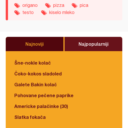
origano
pizza
pica
testo
kiselo mleko
Najnoviji
Najpopularniji
Šne-nokle kolač
Čoko-kokos sladoled
Galete Bakin kolač
Pohovane pečene paprike
Americke palačinke (30)
Slatka fokača