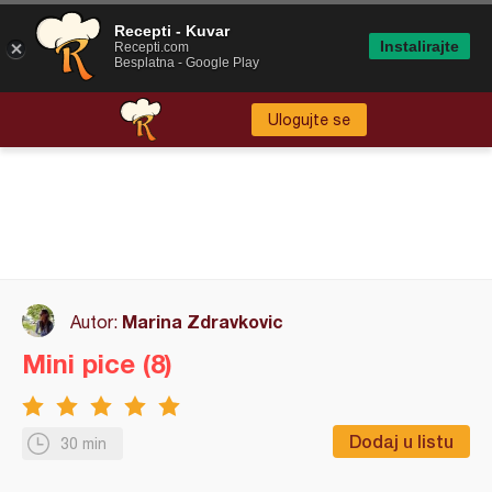
Recepti - Kuvar
Instalirajte
Recepti.com
Besplatna - Google Play
Ulogujte se
Marina Zdravkovic
Autor:
Mini pice (8)
Dodaj u listu
30 min