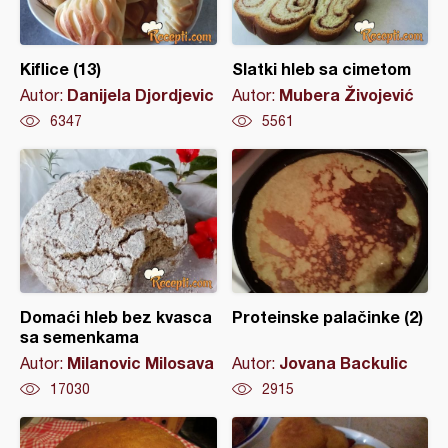
Kiflice (13)
Slatki hleb sa cimetom
Danijela Djordjevic
Mubera Živojević
Autor:
Autor:
6347
5561
Domaći hleb bez kvasca
Proteinske palačinke (2)
sa semenkama
Milanovic Milosava
Jovana Backulic
Autor:
Autor:
17030
2915