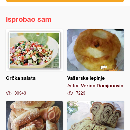
Isprobao sam
Grčka salata
Vašarske lepinje
Verica Damjanovic
Autor:
30343
7223