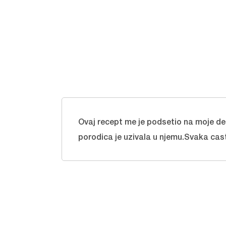
Ovaj recept me je podsetio na moje det
porodica je uzivala u njemu.Svaka cas