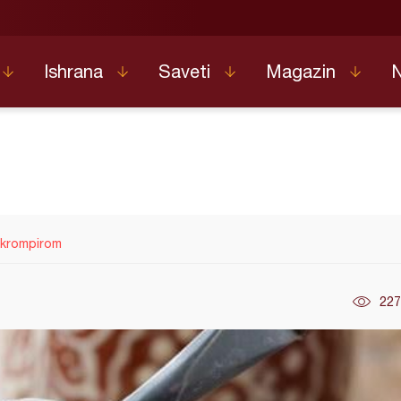
Ishrana
Saveti
Magazin
 krompirom
227