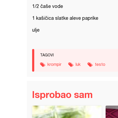
1/2 čaše vode
1 kašičica slatke aleve paprike
ulje
TAGOVI
krompir
luk
testo
Isprobao sam
e tagliatelle