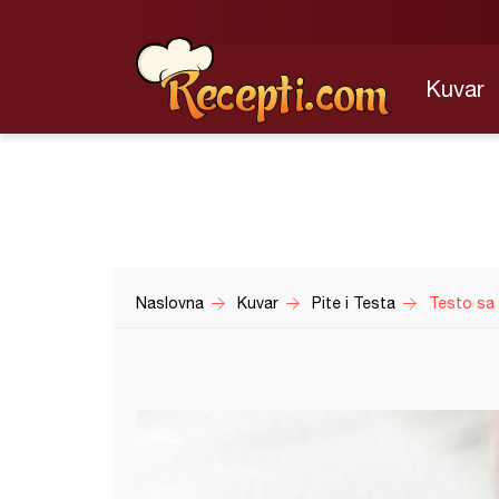
Kuvar
Naslovna
Kuvar
Pite i Testa
Testo sa