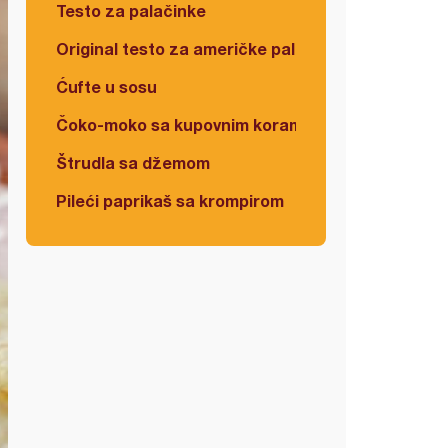
Testo za palačinke
Original testo za američke palačinke
Ćufte u sosu
Čoko-moko sa kupovnim korama
Štrudla sa džemom
Pileći paprikaš sa krompirom