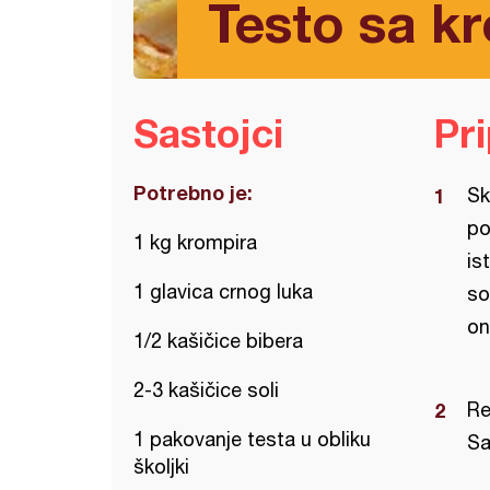
Testo sa k
Sastojci
Pr
Potrebno je:
Sk
po
1 kg krompira
is
1 glavica crnog luka
so
on
1/2 kašičice bibera
2-3 kašičice soli
Re
1 pakovanje testa u obliku
Sa
školjki