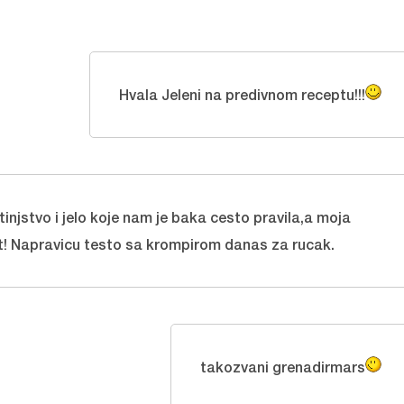
Hvala Jeleni na predivnom receptu!!!
injstvo i jelo koje nam je baka cesto pravila,a moja
t! Napravicu testo sa krompirom danas za rucak.
takozvani grenadirmars