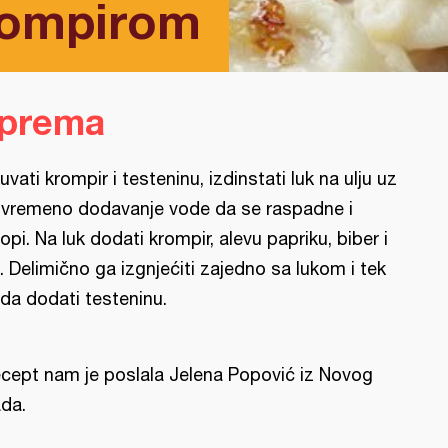
rompirom
iprema
uvati krompir i testeninu, izdinstati luk na ulju uz
vremeno dodavanje vode da se raspadne i
topi. Na luk dodati krompir, alevu papriku, biber i
. Delimično ga izgnjećiti zajedno sa lukom i tek
da dodati testeninu.
cept nam je poslala Jelena Popović iz Novog
da.