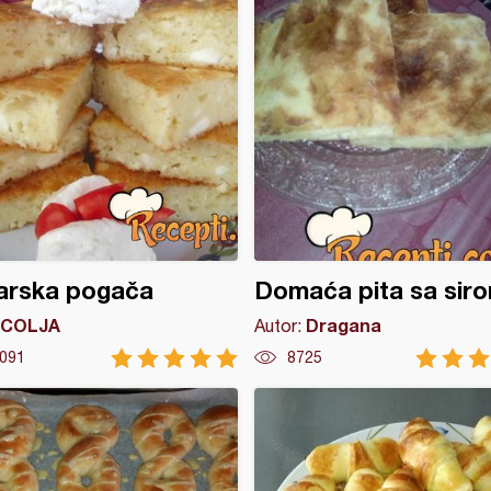
arska pogača
Domaća pita sa sir
COLJA
Dragana
Autor:
091
8725