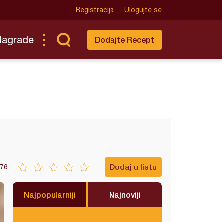
Registracija
Ulogujte se
Nagrade
Dodajte Recept
Dodaj u listu
76
Najpopularniji
Najnoviji