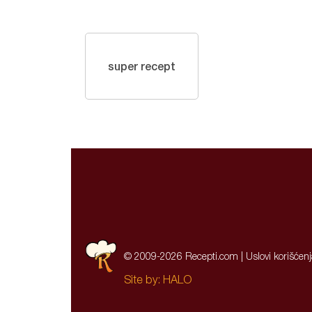
super recept
© 2009-2026 Recepti.com |
Uslovi korišćen
Site by:
HALO