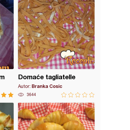
om
Domaće tagliatelle
Branka Cosic
Autor:
3644