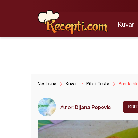
Kuvar
Naslovna
Kuvar
Pite i Testa
Panda hl
Dijana Popovic
Autor:
SRE