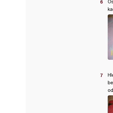
Os
ka
Hl
be
od