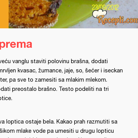
iprema
veću vanglu staviti polovinu brašna, dodati
mrvljen kvasac, žumance, jaje, so, šećer i iseckan
ter, pa sve to zamesiti sa mlakim mlekom.
dati preostalo brašno. Testo podeliti na tri
ptice.
va loptica ostaje bela. Kakao prah razmutiti sa
šikom mlake vode pa umesiti u drugu lopticu