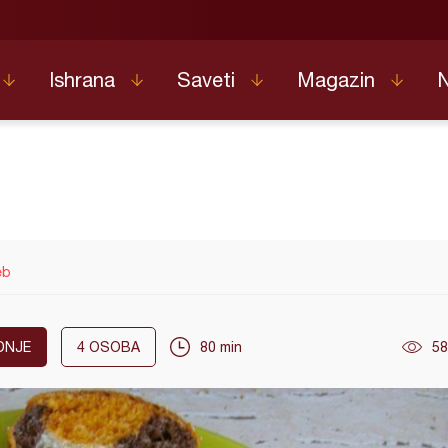
Ishrana
Saveti
Magazin
eb
DNJE
4
OSOBA
80 min
58