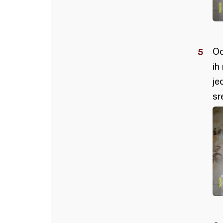
Od
ih
je
sr