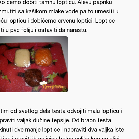
ko ćemo dobiti tamnu lopticu. Alevu papriku
zmutiti sa kašikom mlake vode pa to umesiti u
eću lopticu i dobićemo crvenu loptici. Loptice
iti u pvc foliju i ostaviti da narastu.
tim od svetlog dela testa odvojiti malu lopticu i
praviti valjak dužine tepsije. Od braon testa
kinuti dve manje loptice i napraviti dva valjka iste
žine i staviti ih na ivicu belog valjka kao na slici.