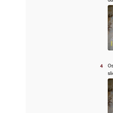
Os
sli