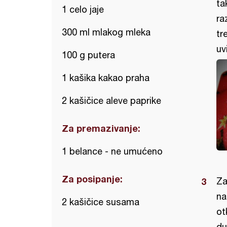
ta
1 celo jaje
ra
300 ml mlakog mleka
tr
uv
100 g putera
1 kašika kakao praha
2 kašičice aleve paprike
Za premazivanje:
1 belance - ne umućeno
Za posipanje:
Za
na
2 kašičice susama
ot
du