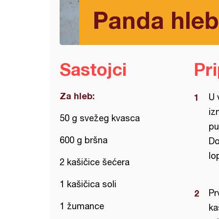
Panda hleb
Sastojci
Pr
Za hleb:
U 
iz
50 g svežeg kvasca
pu
600 g bršna
Do
lo
2 kašičice šećera
1 kašičica soli
Pr
1 žumance
ka