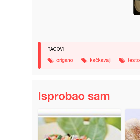
TAGOVI
origano
kačkavalj
testo
Isprobao sam
 projice