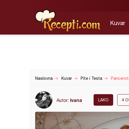
Kuvar
Naslovna
Kuvar
Pite i Testa
Pancerote
Ivana
Autor:
LAKO
4
O