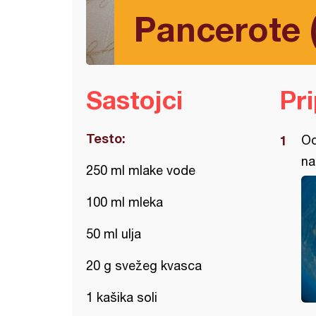
Pancerote (
Sastojci
Pr
Testo:
Od
na
250 ml mlake vode
100 ml mleka
50 ml ulja
20 g svežeg kvasca
1 kašika soli