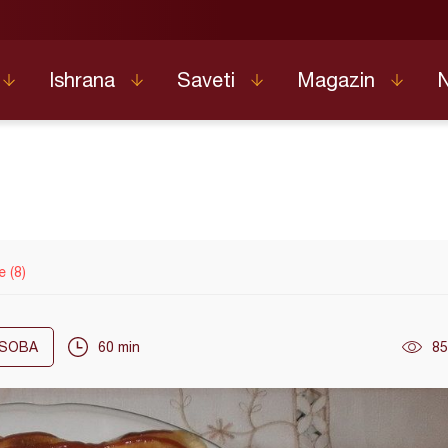
Ishrana
Saveti
Magazin
 (8)
SOBA
60 min
85