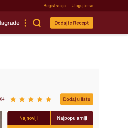
Registracija
Ulogujte se
Nagrade
Dodajte Recept
Dodaj u listu
04
Najnoviji
Najpopularniji