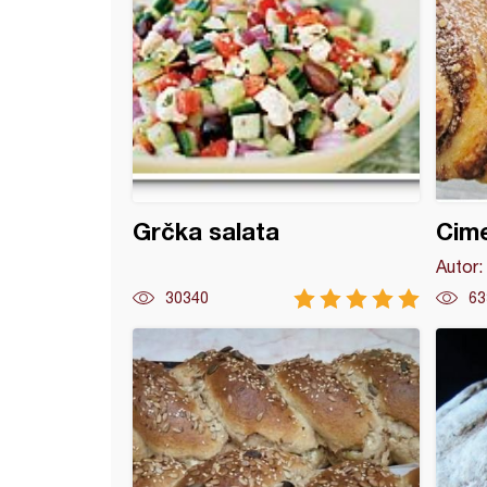
Grčka salata
Cime
Autor:
30340
63
e (11)