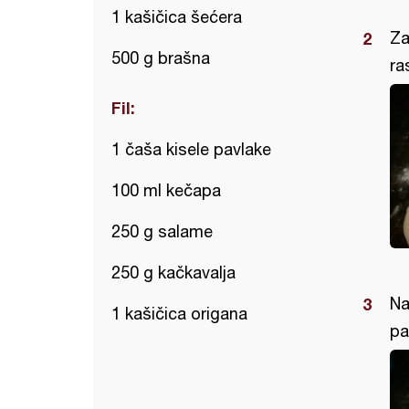
1 kašičica šećera
Za
500 g brašna
ra
Fil:
1 čaša kisele pavlake
100 ml kečapa
250 g salame
250 g kačkavalja
Na
1 kašičica origana
pa