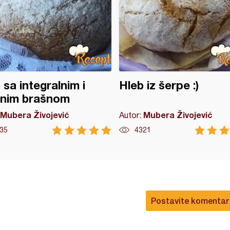
 sa integralnim i
Hleb iz šerpe :)
enim brašnom
Mubera Živojević
Mubera Živojević
Autor:
35
4321
Postavite komentar