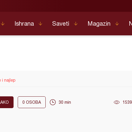
Ishrana
Saveti
Magazin
e i najlep
LAKO
0
OSOBA
30 min
1539