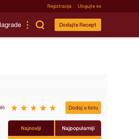
Registracija
Ulogujte se
Nagrade
Dodajte Recept
Dodaj u listu
85
Najnoviji
Najpopularniji