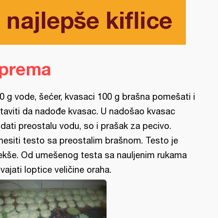
i najlepše kiflice
iprema
0 g vode, šećer, kvasaci 100 g brašna pomešati i
taviti da nadođe kvasac. U nadošao kvasac
dati preostalu vodu, so i prašak za pecivo.
esiti testo sa preostalim brašnom. Testo je
kše. Od umešenog testa sa nauljenim rukama
vajati loptice veličine oraha.