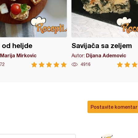
e od heljde
Savijača sa zeljem
Marija Mirkovic
Dijana Ademovic
Autor:
72
4916
Postavite komentar