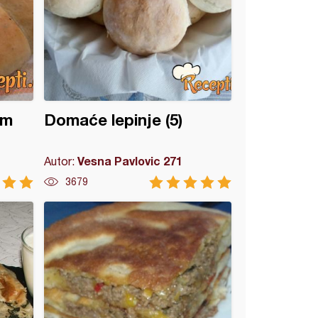
im
Domaće lepinje (5)
Vesna Pavlovic 271
Autor:
3679