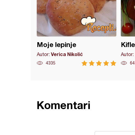
Moje lepinje
Kifl
Verica Nikolić
Autor:
Autor:
4335
64
Komentari