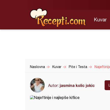
Kuvar
Naslovna
Kuvar
Pite i Testa
Najeftinij
jasmina kolic jokic
Autor: