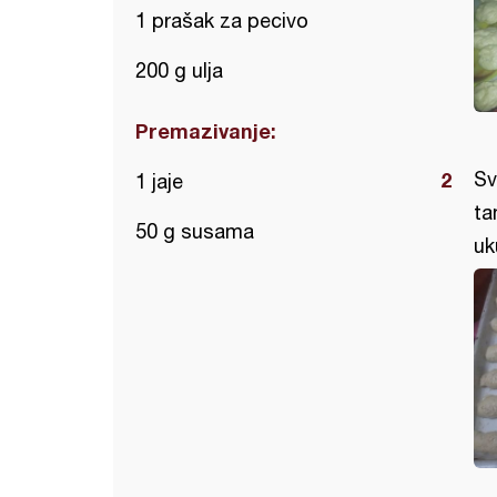
1 prašak za pecivo
200 g ulja
Premazivanje:
Sv
1 jaje
ta
50 g susama
uk