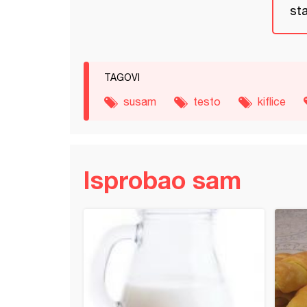
st
TAGOVI
susam
testo
kiflice
Isprobao sam
e lepinje (5)