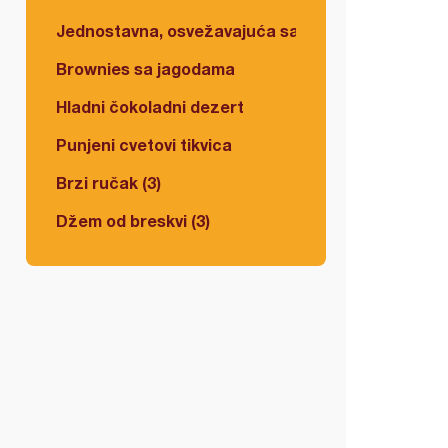
Jednostavna, osvežavajuća salata
Brownies sa jagodama
Hladni čokoladni dezert
Punjeni cvetovi tikvica
Brzi ručak (3)
Džem od breskvi (3)