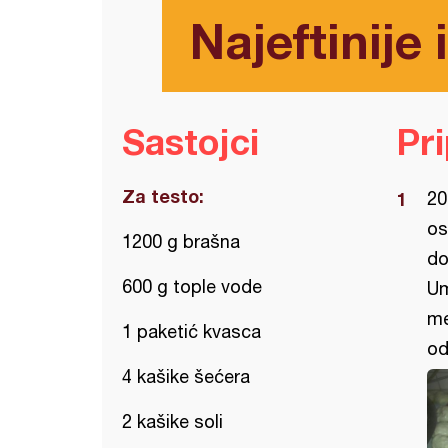
Najeftinije 
Sastojci
Pr
Za testo:
20
os
1200 g brašna
do
600 g tople vode
Um
me
1 paketić kvasca
od
4 kašike šećera
2 kašike soli