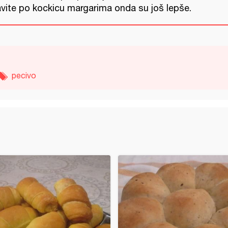
avite po kockicu margarima onda su još lepše.
pecivo