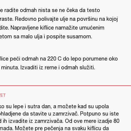
e radite odmah nista se ne čeka da testo
raste. Redovno polivajte ulje na površinu na kojoj
dite. Napravljene kiflice namažite umućenim
jetom sa malo ulja i pospite susamom.
flice peći odmah na 220 C do lepo porumene oko
 minuta. Izvaditi iz rerne i odmah služiti.
VET
ko su lepe i sutra dan, a možete kad su upola
ohladjene da stavite u zamrzivač. Potpuno su iste
 ih izvadite iz zamrzivača. Od ove mere izadje 80
mada. Možete pre pečenja na svaku kiflicu da