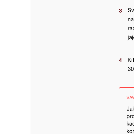
Sv
na
ra
ja
Ki
30
SA
Ja
pr
kad
ko