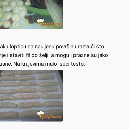
aku lopticu na nauljenu površinu razvući što
nje i staviti fil po želji, a mogu i prazne su jako
usne. Na krajevima malo iseći testo.