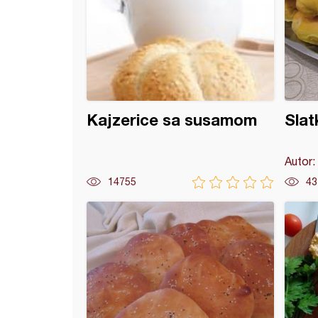
Kajzerice sa susamom
Slat
Autor:
14755
43
ne priganice