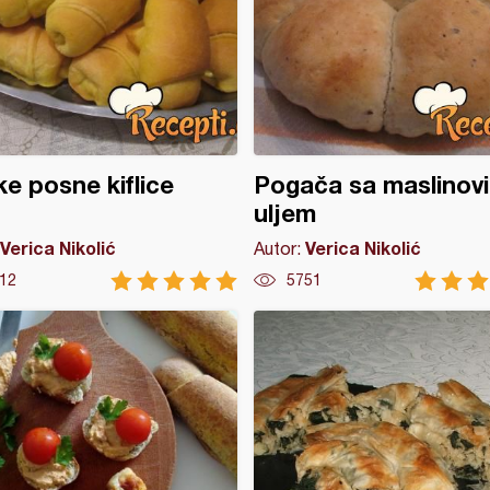
ke posne kiflice
Pogača sa maslinov
uljem
Verica Nikolić
Verica Nikolić
Autor:
12
5751