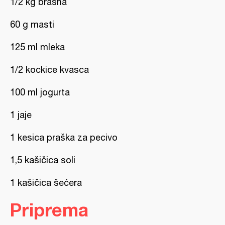
1/2 kg brašna
60 g masti
125 ml mleka
1/2 kockice kvasca
100 ml jogurta
1 jaje
1 kesica praška za pecivo
1,5 kašičica soli
1 kašičica šećera
Priprema