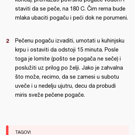
staviti da se peče, na 180 C. Čim rerna bude
mlaka ubaciti pogaču i peći dok ne porumeni.
Pečenu pogaču izvaditi, umotati u kuhinjsku
krpu i ostaviti da odstoji 15 minuta. Posle
toga je lomite (pošto se pogača ne seče) i
poslužiti uz prilog po želji. Jako je zahvalna
što može, recimo, da se zamesi u subotu
uveče i u nedelju ujutru, decu da probudi
miris sveže pečene pogače.
TAGOVI