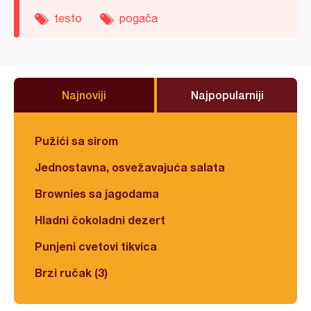
testo
pogača
Najnoviji
Najpopularniji
Pužići sa sirom
Jednostavna, osvežavajuća salata
Brownies sa jagodama
Hladni čokoladni dezert
Punjeni cvetovi tikvica
Brzi ručak (3)