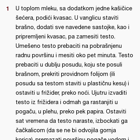
U toplom mleku, sa dodatkom jedne kašičice
šećera, podići kvasac. U vanglicu staviti
brašno, dodati sve navedene sastojke, kao i
pripremljeni kvasac, pa zamesiti testo.
Umešeno testo prebaciti na pobrašnjenu
radnu površinu i mesiti oko pet minuta. Testo
prebaciti u dublju posudu, koju ste posuli
brašnom, prekriti providnom folijom (ili
posudu sa testom staviti u plastičnu kesu) i
ostaviti u frižider, preko noći. Ujutru izvaditi
testo iz frižidera i odmah ga rastanjiti u
pogaču, u plehu, preko pek papira. Ostaviti
sat vremena da testo naraste, izbockati ga
čačkalicom (da se ne bi odvojila gornja
korica), premazati površinu pogače vodom i