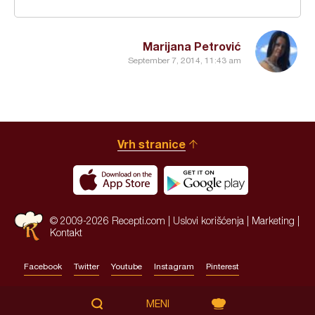
Marijana Petrović
September 7, 2014, 11:43 am
Vrh stranice
© 2009-2026 Recepti.com |
Uslovi korišćenja
|
Marketing
|
Kontakt
Facebook
Twitter
Youtube
Instagram
Pinterest
Site by:
HALO