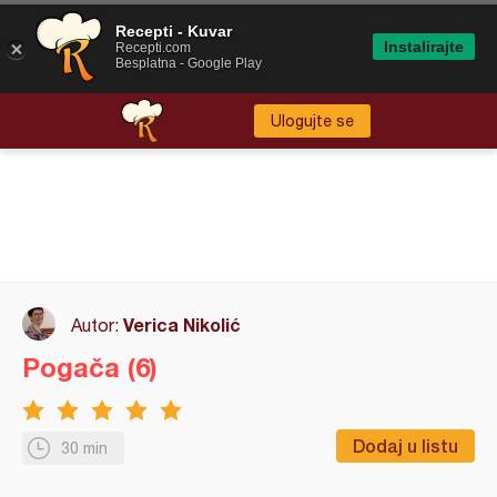
Recepti - Kuvar
Instalirajte
Recepti.com
Besplatna - Google Play
Ulogujte se
Verica Nikolić
Autor:
Pogača (6)
Dodaj u listu
30 min