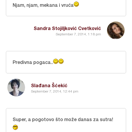
Njam, njam, mekana i vruća
Sandra Stojiljković Cvetković
September 7, 2014, 1:18 pm
Predivna pogaca..
Slađana Šćekić
September 7, 2014, 12:44 pm
Super, a pogotovo što može danas za sutra!