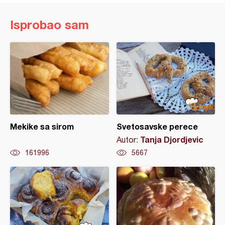
Isprobao sam
Mekike sa sirom
Svetosavske perece
Tanja Djordjevic
Autor:
161996
5667