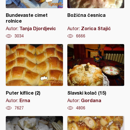
Bundevaste cimet
Božićna česnica
rolnice
Tanja Djordjevic
Zorica Stajić
Autor:
Autor:
3034
6666
Puter kiflice (2)
Slavski kolač (15)
Erna
Gordana
Autor:
Autor:
7627
4806